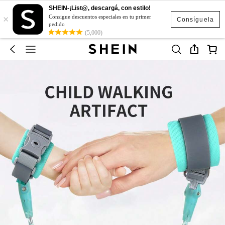
SHEIN-¡List@, descargá, con estilo!
×
Consigue descuentos especiales en tu primer
Consíguela
pedido
(5,000)