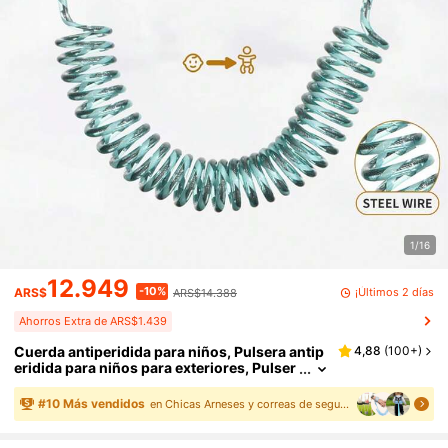
1/16
12.949
-10%
¡Últimos 2 días
ARS$
ARS$14.388
Ahorros Extra de ARS$1.439
Cuerda antiperidida para niños, Pulsera antip
4,88
(
100+
)
eridida para niños para exteriores, Pulser
a antiperidida para bebés, Correa de muñ
eca para niños pequeños, Compañero de pas
#
10
Más vendidos
en Chicas Arneses y correas de seguridad para bebé
eo para niños, Versión con llave de , Versión r
eflectante para la noche, Pulsera de alambre d
e acero