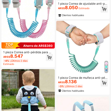
1 pieza Correa de ajustable anti-pér
8.050
dida para muñeca de niño pequeño
ARS$
Estimado
con correa de muñeca suave y tran
spirable, adecuada para caminar al
Clientes habituales
aire libre, compras, viajes
Ahorro de ARS$360
1 pieza Correa anti-pérdida para m
8.547
uñeca de bebé con cierre de llave,
ARS$
arnés de para niños pequeños
-4%
¡Últimos 2 días
Estimado
1 pieza Correa de muñeca anti-pér
8.136
dida para niños pequeños y niños, a
ARS$
rnés de bebé
-3%
¡Últimos 2 días
Clientes habituales