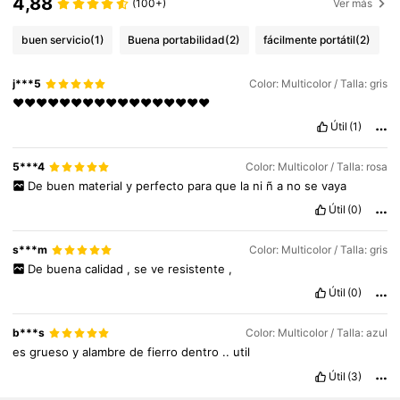
4,88
(100+)
Ver más
buen servicio
(1)
Buena portabilidad
(2)
fácilmente portátil
(2)
j***5
Color: Multicolor / Talla: gris
♥️♥️♥️♥️♥️♥️♥️♥️♥️♥️♥️♥️♥️♥️♥️♥️♥️
Útil
(1)
5***4
Color: Multicolor / Talla: rosa
De
buen
material
y
perfecto
para
que
la
ni
ñ
a
no
se
vaya
Útil
(0)
s***m
Color: Multicolor / Talla: gris
De
buena
calidad
,
se
ve
resistente
,
Útil
(0)
306 Seguidores
4,88
b***s
Color: Multicolor / Talla: azul
es
grueso
y
alambre
de
fierro
dentro
..
util
306 Seguidores
4,88
Útil
(3)