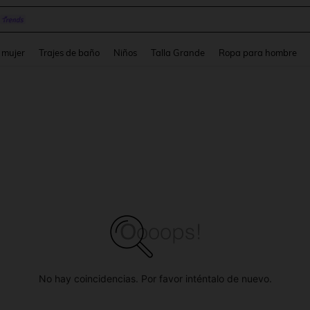
pera
and down arrow keys to navigate search Búsqueda reciente and Busca y Encuentr
 mujer
Trajes de baño
Niños
Talla Grande
Ropa para hombre
No hay coincidencias. Por favor inténtalo de nuevo.