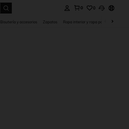
0
0
a. Press Enter to select.
Bisutería y accesorios
Zapatos
Ropa interior y ropa para dormir
Ho