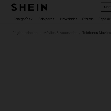
Cam
Use up 
Categorías
Solo para ti
Novedades
Ofertas
Ropa de
Página principal
Móviles & Accesorios
Teléfonos Móviles
/
/