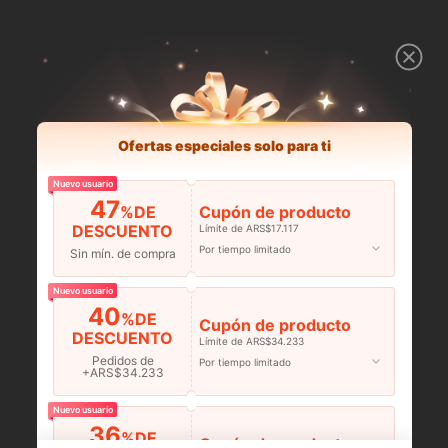
Ofertas especiales solo para ti
Nuevo usuario
47
%DE
Cupón de producto
DESCUENTO
Límite de ARS$17.117
Por tiempo limitado
Sin mín. de compra
Nuevo usuario
40
%DE
Cupón de producto
DESCUENTO
Límite de ARS$34.233
Pedidos de
Por tiempo limitado
+ARS$34.233
Nuevo usuario
36
%DE
Cupón de producto