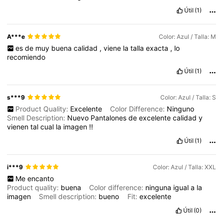
Útil
(1)
A***e
Color: Azul / Talla: M
es
de
muy
buena
calidad
,
viene
la
talla
exacta
,
lo
recomiendo
Útil
(1)
s***9
Color: Azul / Talla: S
Product Quality:
Excelente
Color Difference:
Ninguno
Smell Description:
Nuevo
Pantalones
de
excelente
calidad
y
vienen
tal
cual
la
imagen
!!
Útil
(1)
i***9
Color: Azul / Talla: XXL
Me
encanto
Product quality:
buena
Color difference:
ninguna
igual
a
la
imagen
Smell description:
bueno
Fit:
excelente
Útil
(0)