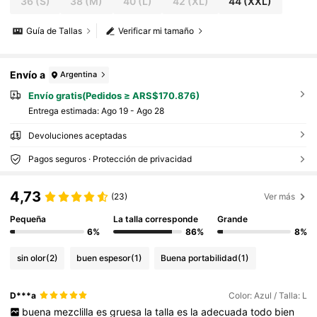
36
(S)
38
(M)
40
(L)
42
(XL)
44
(XXL)
Guía de Tallas
Verificar mi tamaño
Envío a
Argentina
Envío gratis(Pedidos ≥ ARS$170.876)
Entrega estimada:
Ago 19 - Ago 28
Devoluciones aceptadas
Pagos seguros · Protección de privacidad
4,73
(23)
Ver más
Pequeña
La talla corresponde
Grande
6%
86%
8%
sin olor
(2)
buen espesor
(1)
Buena portabilidad
(1)
D***a
Color: Azul / Talla: L
buena
mezclilla
es
gruesa
la
talla
es
la
adecuada
todo
bien