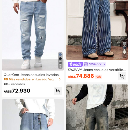
15
SWAVVY
4
SWAVVY Jeans casuales versátiles
de uso diario y viaje para hombre c
QuarKem Jeans casuales lavados y
74.886
ARS$
-3%
on rayas, bolsillo y botones
rotos con ajuste entallado para hom
#6 Más vendidos
en Lavado Vaqueros de hombre
bres, jeans de estilo urbano
60+ vendidos
72.930
ARS$