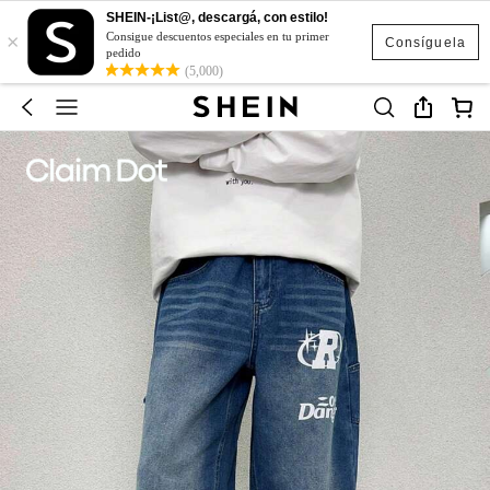
SHEIN-¡List@, descargá, con estilo!
×
Consigue descuentos especiales en tu primer
Consíguela
pedido
(5,000)