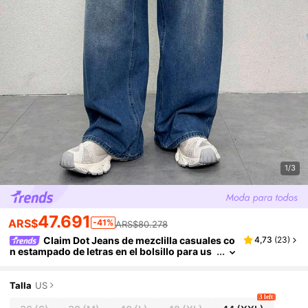
1/3
47.691
ARS$
-41%
ARS$80.278
Claim Dot Jeans de mezclilla casuales co
4,73
(
23
)
n estampado de letras en el bolsillo para us
o diario de hombres
Talla
US
3 left