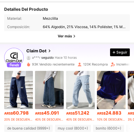
Detalles Del Producto
33K Seguidores
4,82
Material:
Mezclilla
Composición:
64% Algodón, 21% Viscosa, 14% Poliéster, 1% Modal
33K Seguidores
4,82
Ver más
33K Seguidores
4,82
Claim Dot
Seguir
a***r
seguido
Hace 10 horas
33K Seguidores
4,82
93K Vendido recientemente
120K Recompra
Incremento
33K Seguidores
4,82
33K Seguidores
4,82
33K Seguidores
4,82
60.798
45.091
51.242
24.883
ARS$
ARS$
ARS$
ARS$
AR
33K Seguidores
4,82
20% DE DESCUENTO
40% DE DESCUENTO
40% DE DESCUENTO
10% DE DESCUENTO
3% 
de buena calidad (9999+)
muy cool (8000+)
bonito (6000+)
co
33K Seguidores
4,82