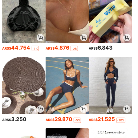
44.754
4.876
6.843
ARS$
ARS$
ARS$
-1%
-2%
3.250
29.870
21.525
ARS$
ARS$
ARS$
-5%
-10%