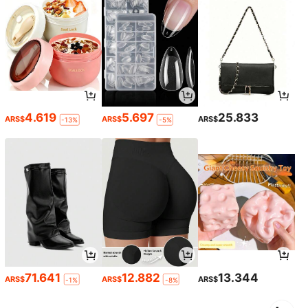
4.619
5.697
25.833
ARS$
ARS$
ARS$
-13%
-5%
71.641
12.882
13.344
ARS$
ARS$
ARS$
-1%
-8%
1