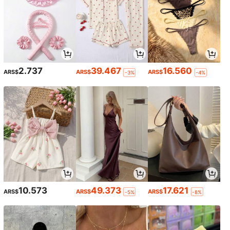
2.737
39.467
16.560
ARS$
ARS$
ARS$
-3%
-4%
10.573
49.373
17.621
ARS$
ARS$
ARS$
-5%
-8%