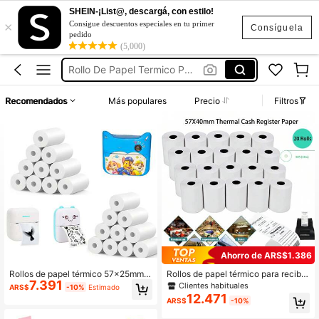
SHEIN-¡List@, descargá, con estilo!
×
Consigue descuentos especiales en tu primer
Rollos De Papel Para Impresora
Consíguela
pedido
Rollos Para Mini Impresora
(5,000)
Rollo De Papel Termico Para Impresora
Rollos Para Impresora Térmica
Recomendados
Más populares
Precio
Filtros
Papel Termico Impresora
Rollos De Papel Para Impresora
Rollos Para Mini Impresora
Ahorro de ARS$1.386
Rollos de papel térmico 57x25mm
Rollos de papel térmico para recibo
7.391
5/10/15/20 rollos, papel térmico de r
s, 57x40mm (2 1/4''x32ft) PAPRMA,
Clientes habituales
ARS$
-10%
Estimado
epuesto para impresión de cámara i
papel para caja registradora POS, p
12.471
ARS$
-10%
nstantánea, ajuste universal para la
apel térmico para terminal de tarjet
mayoría de impresoras de bolsillo m
a de crédito Square, Verifone VX51