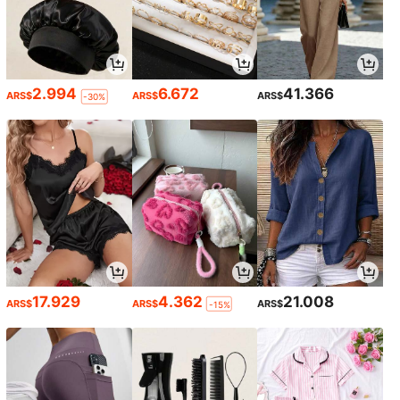
2.994
6.672
41.366
ARS$
ARS$
ARS$
-30%
17.929
4.362
21.008
ARS$
ARS$
ARS$
-15%