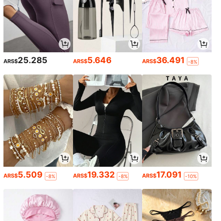
25.285
5.646
36.491
ARS$
ARS$
ARS$
-8%
5.509
19.332
17.091
ARS$
ARS$
ARS$
-8%
-8%
-10%