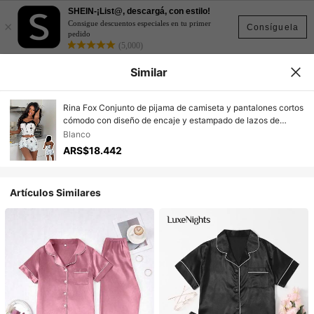
SHEIN-¡List@, descargá, con estilo!
×
Consigue descuentos especiales en tu primer
Consíguela
pedido
(5,000)
Similar
Rina Fox Conjunto de pijama de camiseta y pantalones cortos
cómodo con diseño de encaje y estampado de lazos de
dibujos animados para mujer
Blanco
ARS$18.442
Artículos Similares