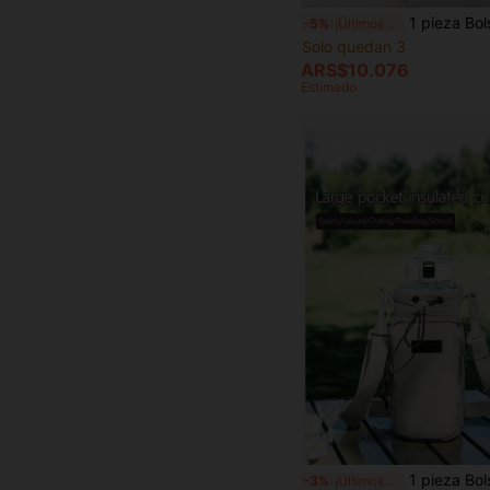
1 pieza Bolsa portátil para bastón de trekking que se puede colgar en una mochila, bolsa de almacenamiento ultraligera y plegable para bastón de trekking y bastón de senderismo, s
-5%
¡Últimos 3 días
Solo quedan 3
ARS$10.076
Estimado
1 pieza Bolsa portátil para botella de agua, Portavasos de agua cruzado con correa ajustable, Bolsa mul
-3%
¡Últimos 3 días