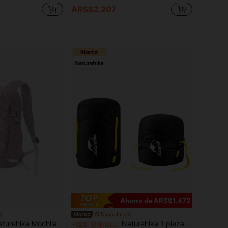
ARS$2.207
Ahorro de ARS$1.472
Naturehike
ehike Mochila casual de senderismo Longwa 20L
Naturehike 1 pieza Saco de dormir portátil con saco de compresión
-12%
¡Últimos 3 días