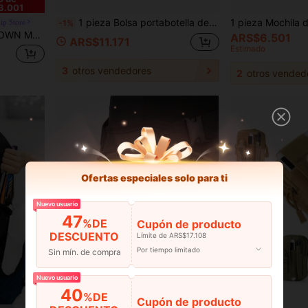
3.001
1 pieza Bolsa portabotella de agua con bolsillo para teléfono, correa de hombro ajustable, adecuada para caminar, senderismo, camping, gimnasio
p Store
-1%
s y mujeres, bolsa de viaje de trekking de gran capacidad y ligera
ARS$6.501
ARS$11.171
Estimado
3
otros vendedores
2
otros vended
Ofertas especiales solo para ti
Nuevo usuario
47
%DE
Cupón de producto
DESCUENTO
Límite de ARS$17.108
Por tiempo limitado
Sin mín. de compra
Nuevo usuario
40
%DE
Cupón de producto