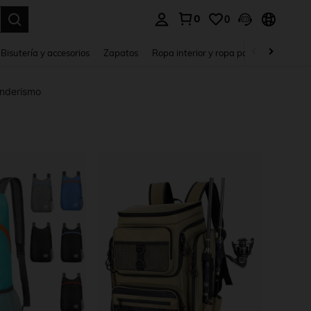
0
0
a. Press Enter to select.
Bisutería y accesorios
Zapatos
Ropa interior y ropa para dormir
Ho
enderismo