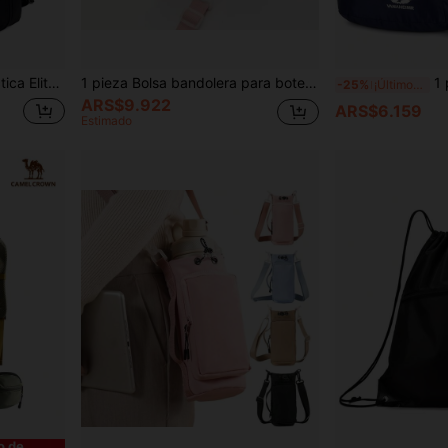
stente y de gran durabilidad | Mochila de emergencia MOLLE de 3 días
1 pieza Bolsa bandolera para botella de agua, portavasos portátil, bolsa para botella de agua para coche, funda para teléfono portátil, bolsa bandolera minimalista unisex con correa de hombro ajustable y múltiples compartimentos, adecuada para almacenamiento de viaje, senderismo, camping y accesorios de ciclismo
1 pieza Moc
-25%
¡Últimos 2 días
ARS$9.922
ARS$6.159
Estimado
o de