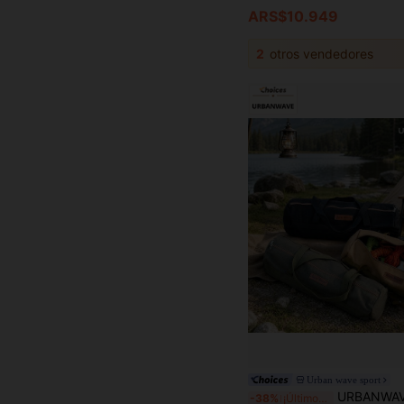
ARS$10.949
2
otros vendedores
Urban wave sport
URBANWAVE Bolsa de almacenamiento de lona para acampada Buye Mount, organizador portátil y resistente al agua par
-38%
¡Últimos 3 días