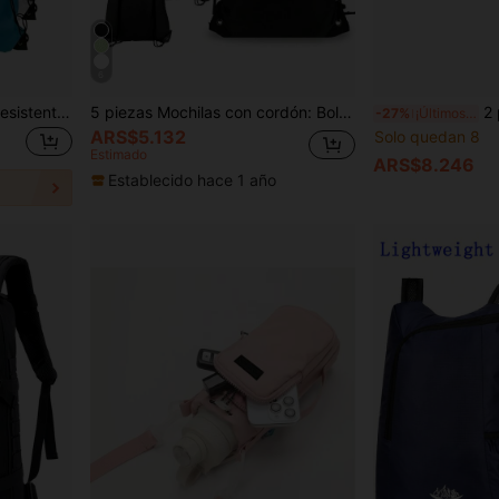
6
1 pieza Mochila de nailon resistente con cordón, adecuada para viajes, yoga, fitness, campamentos al aire libre y senderismo
5 piezas Mochilas con cordón: Bolsas deportivas de nailon, adecuadas para viajes, yoga, fitness, camping al aire libre, senderismo y artículos esenciales de playa
2 piezas Cinturón de combate 
-27%
¡Últimos 2 días
ARS$5.132
Solo quedan 8
Estimado
ARS$8.246
Establecido hace 1 año