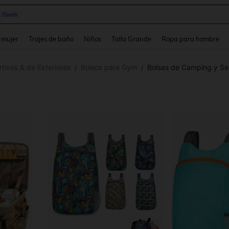
pera
and down arrow keys to navigate search Búsqueda reciente and Busca y Encuentr
 mujer
Trajes de baño
Niños
Talla Grande
Ropa para hombre
tivos & de Exteriores
Bolsos para Gym
Bolsas de Camping y S
/
/