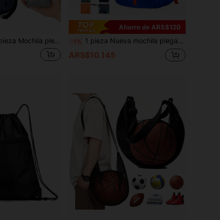
Ahorro de ARS$120
hila plegable ultraligera nueva, bolsa de viaje versátil con tejido resistente al agua
1 pieza Nueva mochila plegable liviana y transpirable para uso al aire libre, bolsa de almacenamiento multiusos, bolsa de viaje ultraligera y portátil
-1%
ARS$10.145