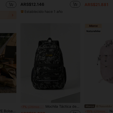
ARS$12.146
ARS$21.881
Establecido hace 1 año
Mochila Táctica de Camuflaje, Apta para Portátil de 15.6 Pulgadas, Mochila Escolar Ligera, Bolsa de Viaje de Gran Capacidad, Bolsa de Desplazamiento Diario Conveniente, Mochila Multifuncional, Mochila de Viaje y Vacaciones. El Regalo Perfecto para el Día del Padre.
Naturehike
-7%
¡Últimos 2 días
a equipos de acampada como postes de tienda de campaña y accesorios de camping
Natur
-15%
¡Últimos 3 días