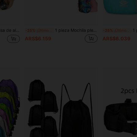
 resistente, solo la bolsa, sin accesorios de mochila incluidos
1 pieza Mochila plegable ligera para exteriores, nueva mochila de viaje plegable, transpirable y resistente al agua, para deportes y uso múltiple, mochila de senderismo
1 pieza Mochila
-25%
¡Últimos 2 días
-25%
¡Últimos 2 días
ARS$6.159
ARS$6.039