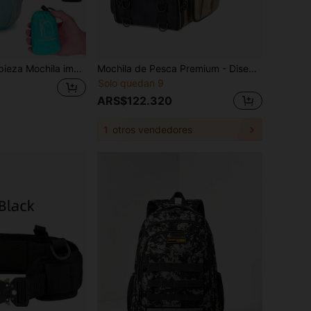
 impermeable plegable súper ligera y portátil para almacenamiento para viajes, deportes y actividades al aire libre
Mochila de Pesca Premium - Diseñada para Pescadores, Exploradores al Aire Libre y Entusiastas del Camping, con Gran Capacidad, Múltiples Bolsillos y Correas de Hombro Ajustables; Fabricada de Material Impermeable Duradero, Perfecta para Pesca en el Mar, Senderismo, Picnic y Viajes; Una Opción Ideal que Combina Soporte Cómodo para la Espalda y Almacenamiento de Equipo Todo en Uno (Cubre Funciones de Mochila de Senderismo, Bolsa de Señuelos, Bolsa de Equipo al Aire Libre y Bolsa de Artículos de Pesca).
Solo quedan 9
ARS$122.320
1
otros vendedores