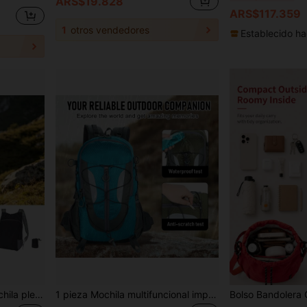
ARS$19.828
ARS$117.359
1
otros vendedores
Establecido ha
 para ir al trabajo y ciclismo, cierre de cremallera duradero, diseño de bolsillo práctico
1 pieza Mochila multifuncional impermeable para senderismo, bolsa de viaje con protección de columna vertebral y reducción de peso, mochila deportiva para exteriores de gran capacidad, duradera y ligera, 2 estilos, combina y combina