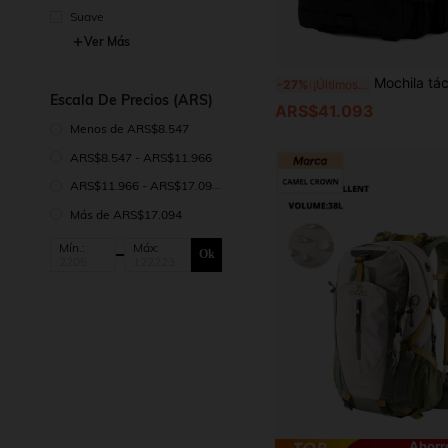
Suave
Ver Más
Mochila táctica Elite de 50L/25L | Mochila de trabajo y militar 3 veces talla grande resistente | Resi
-27%
¡Últimos 2 días
Escala De Precios (ARS)
ARS$41.093
Menos de ARS$8.547
ARS$8.547 - ARS$11.966
ARS$11.966 - ARS$17.094
Más de ARS$17.094
Mín.:
Máx:
Ok
Ahorr