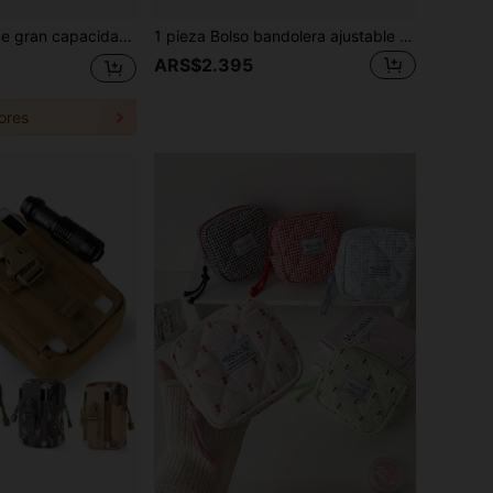
1 pieza Mochila de gran capacidad con cordón - Bolsa de gimnasio ligera, mochila diaria, con diseño de cierre con cordón - Compartimento principal espacioso, adecuada para senderismo, deportes, equipo de deportes de aventura al aire libre, regalo deportivo
1 pieza Bolso bandolera ajustable con cremallera para una sola pelota - Adecuado para pelotas deportivas como balones de baloncesto, voleibol y fútbol. Tela suave, fácil de transportar y conveniente para viajes.
ARS$2.395
ores