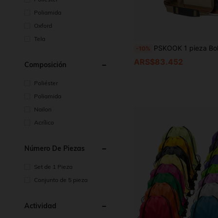
Poliamida
Oxford
Tela
PSKOOK 1 pieza Bolsa de almacenamiento para camping extra grande de 30L, organizador de caja de cocina plegable con 3 divisores ajustables, fondo impermeable,
-10%
ARS$83.452
Composición
Poliéster
Poliamida
Nailon
Acrílico
Número De Piezas
Set de 1 Pieza
Conjunto de 5 pieza
Actividad