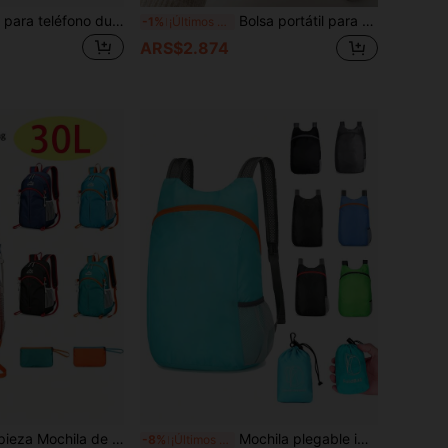
Bolsa de cinturón para teléfono duradera de la Zona de Ciclismo, bolsa táctica de cintura para deportes al aire libre, riñonera multifuncional de camuflaje para correr con almacenamiento
Bolsa portátil para el periodo con cremallera, bolsa de almacenamiento para compresas y tampones, bolsa de maquillaje multifuncional con patrón de cereza para habitación, baño, gimnasio, crucero, camping, playa, negocios, vacaciones, regreso a la escuela, accesorios esenciales de viaje, regalo para mamá, maestras y novia
-1%
¡Últimos 2 días
ARS$2.874
ble, mochila de senderismo de gran capacidad de 30L, mochila de exterior con doble correa, mochila de trekking, mochila de viaje compacta resistente al agua, mochila de uso diario (verde, azul, naranja, negro), adecuada para senderismo, desplazamientos diarios y viajes cortos, temporada de vuelta al colegio
Mochila plegable impermeable, bolsa de viaje ligera de gran capacidad, bolsa deportiva portátil de almacenamiento para viajes, ciclismo, senderismo, camping y deportes al aire libre, accesorios de senderismo para hombres y mujeres, equipo esencial de camping
-8%
¡Últimos 3 días