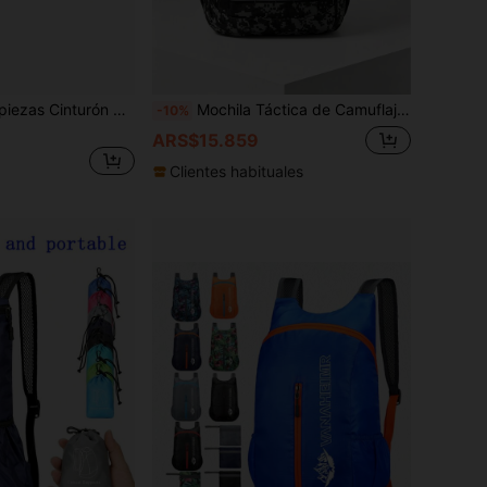
táctico MOLLE, con hebilla de liberación rápida, cinturón militar ajustable, cinturón de cintura modular MOLLE acolchado de espuma transpirable y desmontable, adecuado para el Día del Padre, camping, uso militar
Mochila Táctica de Camuflaje, Puede Contener una Computadora Portátil de 15.6 Pulgadas, Mochila Escolar Ligera, Bolsa de Viaje de Gran Capacidad, Bolsa de Transporte Diario Conveniente, Mochila Escolar Multifuncional, Mochila de Viaje y Vacaciones. Una Opción Excelente para Regalo del Día del Padre.
-10%
ARS$15.859
Clientes habituales