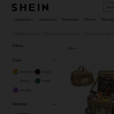
Cam
Use up 
Categorías
Solo para ti
Novedades
Ofertas
Ropa de
Página principal
Deportes & Exteriores
Accesorios Depor
/
/
Filtros
Más
Color
Multicolor
Negro
Blanco
Verde
Morado
Material
Poliéster