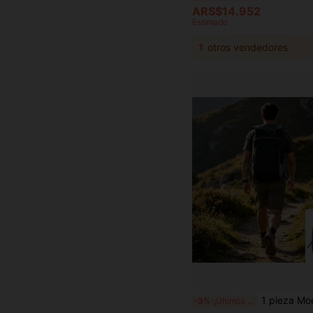
ARS$14.952
Estimado
1
otros vendedores
1 pieza Mochila plegable para exteriores, bolsa de viaje portátil ultraligera, con correas ajustables para los hombros, adecuada
-3%
¡Últimos 3 días