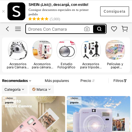
Cámara Instantánea
SHEIN-¡List@, descargá, con estilo!
×
Consigue descuentos especiales en tu primer
Camaras Fotografica
Consíguela
pedido
(5,000)
Camara Digital
Drones Con Camara
Camara Instantanea
Cámara Instantánea
Camaras Fotografica
Accesorios
Accesorios
Estudio
Accesorios
Películas y
Il
para Cámara &
para cámaras
Fotográfico
para trípode y
papel
Fotos
de vídeo
soporte
fotográfico
deportivas y
instantáneo
de acción
Recomendados
Más populares
Precio
Filtros
Categoría
Marca