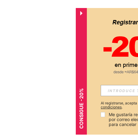
CONSIGUE -20%
Al registrarse, acept
condiciones
.
Me gustaría re
por correo el
para cancelar 