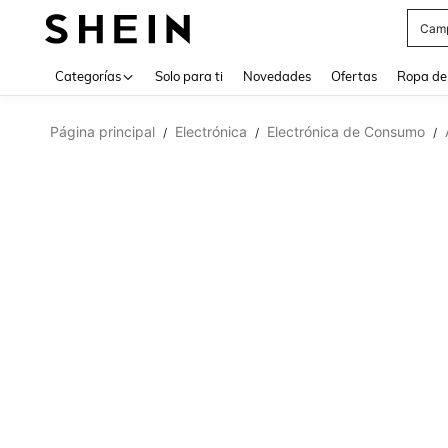
Cam
Use up 
Categorías
Solo para ti
Novedades
Ofertas
Ropa de
Página principal
Electrónica
Electrónica de Consumo
/
/
/