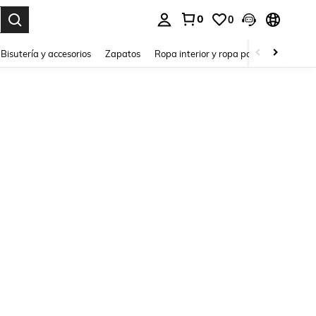
0
0
a. Press Enter to select.
Bisutería y accesorios
Zapatos
Ropa interior y ropa para dormir
Ho