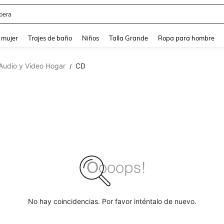
pera
and down arrow keys to navigate search Búsqueda reciente and Busca y Encuentr
 mujer
Trajes de baño
Niños
Talla Grande
Ropa para hombre
Audio y Video Hogar
CD
/
No hay coincidencias. Por favor inténtalo de nuevo.