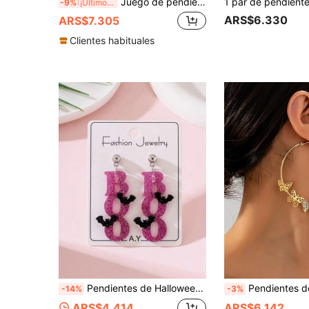
Juego de pendientes de acero inoxidable de lujo en oro rosa y esmalte (4/8/16/24 piezas) – Accesorios de moda para mujer (Fiesta/Moda)
-9%
¡Últimos 3 días
ARS$6.330
ARS$7.305
Clientes habituales
Pendientes de Halloween con sombrero de bruja con purpurina, BOO, murciélago, calabaza y fantasma, divertidos, personalizados y creativos
Pendientes de aro con
-14%
-3%
ARS$4.414
ARS$6.142