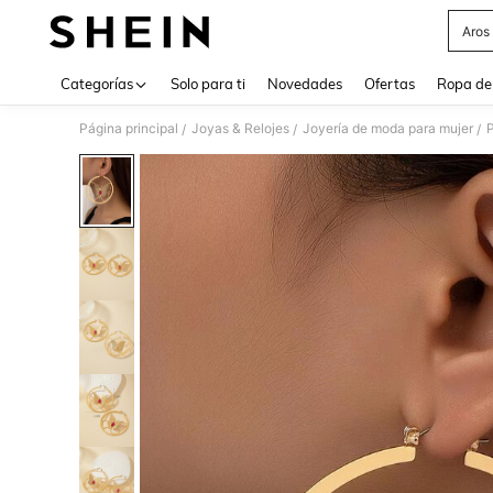
Aros
Use up 
Categorías
Solo para ti
Novedades
Ofertas
Ropa de
Página principal
Joyas & Relojes
Joyería de moda para mujer
/
/
/