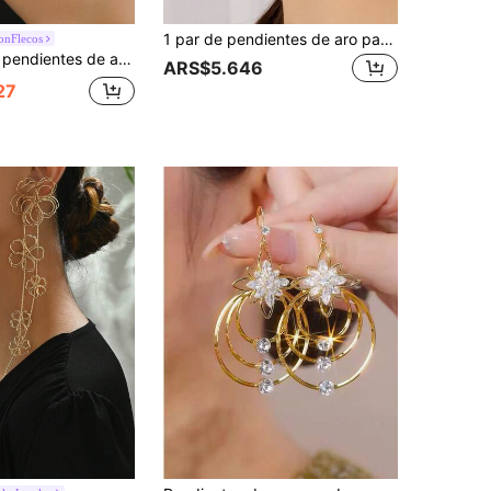
1 par de pendientes de aro para mujer con decoración de strass con forma de corazón minimalista
onFlecos
posa ligero con cadena de metal y perla falsa, estilo multicapa apilado, adecuado para uso diario en otoño/invierno, reuniones con mejores amigas, fiestas y regalos de vacaciones
ARS$5.646
27