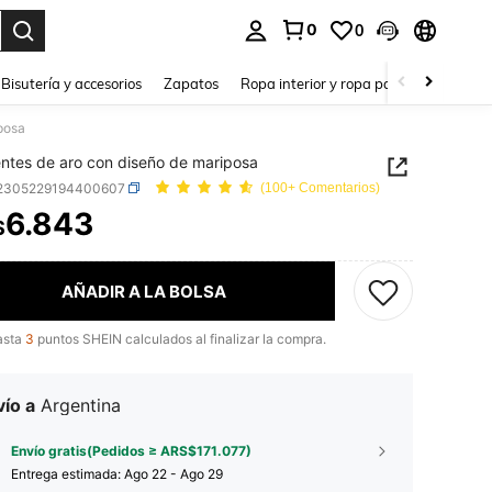
0
0
a. Press Enter to select.
Bisutería y accesorios
Zapatos
Ropa interior y ropa para dormir
Ho
posa
ntes de aro con diseño de mariposa
j2305229194400607
(100+ Comentarios)
6.843
$
ICE AND AVAILABILITY
AÑADIR A LA BOLSA
asta
3
puntos SHEIN calculados al finalizar la compra.
ío a
Argentina
Envío gratis(Pedidos ≥ ARS$171.077)
Entrega estimada:
Ago 22 - Ago 29