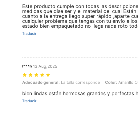
Este producto cumple con todas las descripciones 
medidas que dise ser y el material del cual Están
cuanto a la entrega llego super rápido ,aparte c
cualquier problema que tengas con tu envío ellos 
estado bien empaquetado no llega nada roto todo
Traducir
l***h
13 Aug,2025
Adecuado general: La talla corresponde, Color: Amarillo Oro, Talla: U
Adecuado general:
La talla corresponde
Color:
Amarillo O
bien lindas están hermosas grandes y perfectas
Traducir