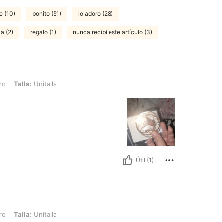
e (10)
bonito (51)
lo adoro (28)
a (2)
regalo (1)
nunca recibí este artículo (3)
nitalla
ro
Talla:
Unitalla
Útil (1)
nitalla
ro
Talla:
Unitalla