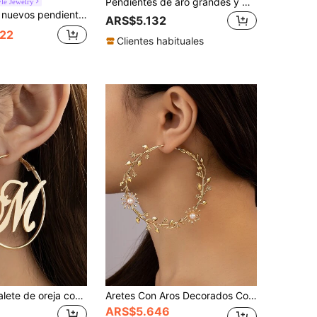
Pendientes de aro grandes y multicapa de moda para mujeres, pendientes de diseño elegante y lujoso, pendientes con estilo europeo y americano
yle Jewelry
 flor hueca de alambre metálico exagerada, borla larga colgante, adecuados para fiesta, uso diario, regalo de vacaciones
ARS$5.132
22
Clientes habituales
1 par de brazalete de oreja con letra M, aros circulares minimalistas de metal.
Aretes Con Aros Decorados Con Perlas Falsas Y Hojas
ARS$5.646