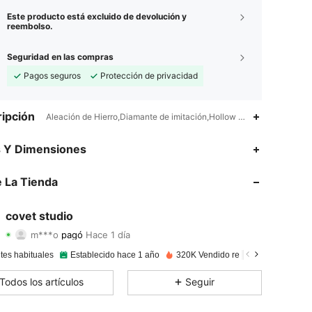
Este producto está excluido de devolución y
reembolso.
Seguridad en las compras
Pagos seguros
Protección de privacidad
ipción
Aleación de Hierro,Diamante de imitación,Hollow Out,Hierro
s Y Dimensiones
 La Tienda
4,93
428
21K
4,93
428
21K
covet studio
m***o
pagó
Hace 1 día
a***s
seguido
Hace 11 horas
4,93
428
21K
tes habituales
Establecido hace 1 año
320K Vendido recientemente
4,93
428
21K
Todos los artículos
Seguir
4,93
428
21K