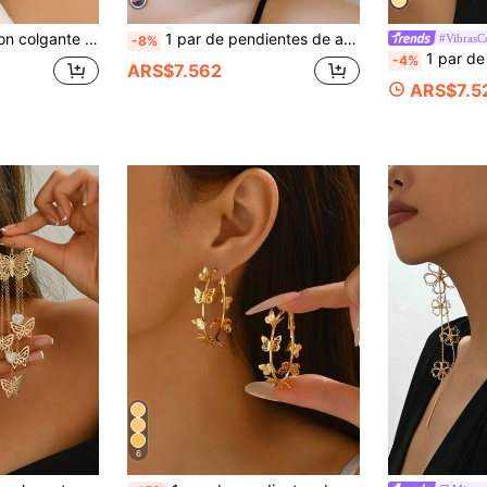
e strass, para San Valentín, mamá, madre, Día de la Madre, regalo
1 par de pendientes de aro con bordado de mariposa vintage, diseño de nicho elegante, adecuados para fiestas, vacaciones, regalos y uso diario
#VibrasC
-8%
1 par de pendientes de aro elegantes y exagerados personalizados para mujer, diseño de mari
-4%
ARS$7.562
ARS$7.5
6