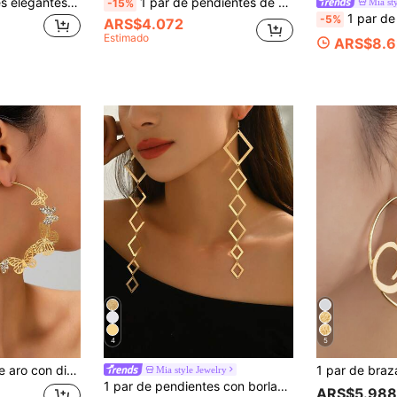
1 par de pendientes elegantes para mujer, diseño de colgante de mariposa y corazón con borla, joyería versátil para uso diario y como regalo
1 par de pendientes de aro con diseño de mariposa minimalista y elegante, versátiles para mujer, aptos para uso diario, fiestas, San Valentín y regalos de cumpleaños
Mia st
-15%
1 par de nuevos pendientes elegantes vintage para mujer, con
-5%
ARS$4.072
Estimado
ARS$8.6
4
5
 diseño de mariposa
Mia style Jewelry
1 par de pendientes con borlas de polígono geométrico creativo para mujeres, joyas de metal exageradas y personalizadas de moda, adecuadas para uso diario, casual, estilo callejero, vacaciones
ARS$5.988