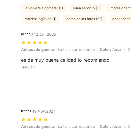
lo volveré a comprar (1)
buen servicio (1)
impresionant
rapidez logística (1)
como en las fotos (22)
en tendenci
m***8
12 Jan,2025
Adecuado general: La talla corresponde, Color: Amarillo Oro, Talla: U
Adecuado general:
La talla corresponde
Color:
Amarillo O
es de muy buena calidad lo recomiendo
Traducir
k***s
19 Nov,2024
Adecuado general: La talla corresponde, Color: Amarillo Oro, Talla: U
Adecuado general:
La talla corresponde
Color:
Amarillo O