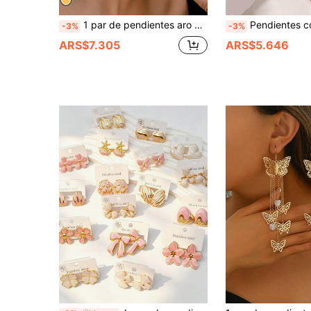
1 par de pendientes aro grandes y exagerados de bambú para mujeres
Pendientes con colgante en forma de corazón con decoración de mariposa d
-3%
-3%
ARS$7.305
ARS$5.646