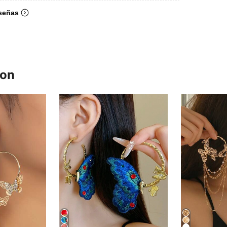
señas
ron