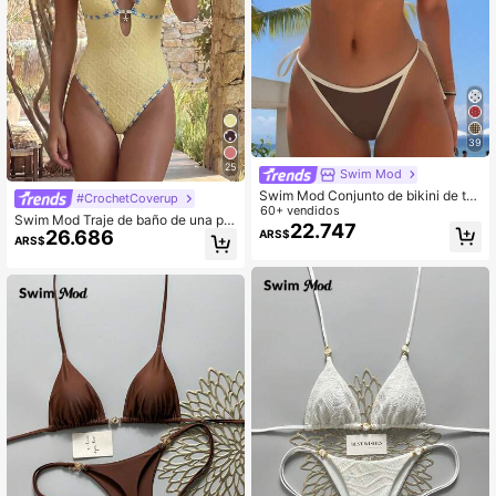
39
25
Swim Mod
Swim Mod Conjunto de bikini de tri
#CrochetCoverup
ángulo de unicolor para mujer, traje
60+ vendidos
Swim Mod Traje de baño de una pie
de baño sexy de 2 piezas con cordo
22.747
26.686
ARS$
za sexy para mujer, verano 2026, es
ARS$
nes y contraste de color, conjunto d
tilo lindo para vacaciones en la play
e bikinis para mujer, traje de baño m
a, color liso, tela con textura especi
arrón para playa, bikini de tiras later
al, estampado de patrón, cuello halt
ales marrón para vacaciones, bikini
er, tirantes finos, espalda descubiert
triangular para mujer, conjuntos de
a, decoración de estrella metálica h
bikini para mujer, trajes de baño par
ueca
a mujer