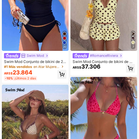
20
7
Swim Mod
#RomanceRiviera
Swim Mod Conjunto de bikini de 2 p
Swim Mod Conjunto de bikini de 3
37.306
iezas de unicolor, sexy y lindo con ti
piezas con diseño de tirantes finos,
#1 Más vendidos
en Atar Mujeres Tankinis
ARS$
rantes de espagueti y lazo, elegant
escote en V profundo y espalda des
23.864
ARS$
e conjunto de bikini para playa, vac
cubierta con estampado de lunares
-10%
¡Últimos 2 días
aciones y fiestas
vintage. Incluye top triangular, falda
con volantes en la cintura y diseño
casual para vacaciones para mujer
es.