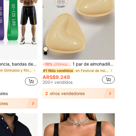
Bandas de resistencia, bandas de asistencia para dominadas, bandas de estiramiento de yoga, bandas de fitness, bandas de entrenamiento, juego de bandas de resistencia para piernas, fitness, entrenamiento muscular, modelado, unisex, gimnasio en casa
1 par de almohadillas para el pecho impermeables de doble cara autoadhesivas, reutilizables, engrosadas e invisibles, adecuadas para bikini y trajes de baño, playa
-10%
¡Últimos 2 días
en Gimnasio y fitness Bandas de resistencia
en Festival de música Accesorios para sujetadores
#1 Más vendidos
ARS$9.249
200+ vendidos
ales
2
otros vendedores
ores