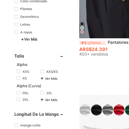
Color combinado
Plantas
Geométrico
Letras
A rayas
Ver Más
Pantalones deportivos ligeros, casuales y de secado rápido para mujer con bolsillos. Pantalones de ejercicio holgado
-8%
¡Últimos 2 días
ARS$24.391
400+ vendidos
Talla
Alpha
XXS
XXS/XS
XS
Ver Más
Alpha (Curva)
0XL
1XL
2XL
Ver Más
Longitud De La Manga
manga corta