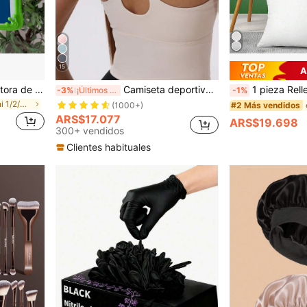
15
A
Lolla 1 pieza Funda protectora de rana linda compatible con 7/8/9/Air 5/4/3/9ª generación 10.2/Pro 11/Mini 7/Air 6//A7/8/9 Cubierta de silicona de cobertura completa para tableta, estética, vuelta a la escuela
Camiseta deportiva de mujer con almohadilla fija, contraste de color, elástica, parte superior de yoga de verano
1 pieza Relleno de almohada blanco, relleno de almohada de fibra renovable de tamaño completo, ad
-3%
¡Últimos 2 días
-1%
en iPad Mini 1/2/3 Estuches básicos para almohadil
(1000+)
#2 Más vendidos
ARS$17.077
ARS$19.698
300+ vendidos
Clientes habituales