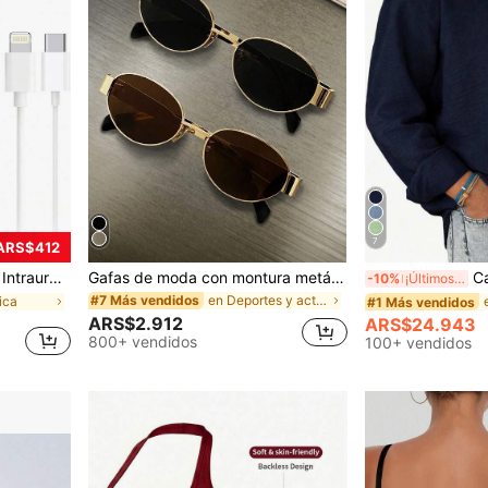
7
 ARS$412
/14/13/12/11, Smartphones, Laptops, Computadoras, Ideal para Juegos de PC, Imprescindible
Gafas de moda con montura metálica ovalada/poligonal (media montura), adecuadas para uso diario y actividades al aire libre
Camisa casual de
-10%
¡Últimos 2 días
en Deportes y actividades al aire libre
#7 Más vendidos
ica
#1 Más vendidos
ARS$2.912
ARS$24.943
800+ vendidos
100+ vendidos