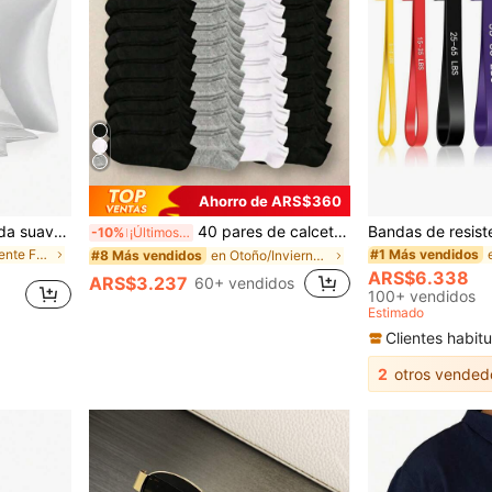
Ahorro de ARS$360
Funda de almohada de seda suave y lujosa - Transpirable, amigable con la piel, sensación fresca, unicolor con cierre de sobre - Funda de almohada de seda lavada lavable a máquina, funda de almohada de seda de hielo, satén de seda, seda sintética, regalo de Navidad, hogar estético
40 pares de calcetines deportivos unisex para pareja, calcetines invisibles tipo barco, regalo de primavera/verano. (1/5/10/15/30 pares), comodidad todo el día
-10%
¡Últimos 2 días
en Diariamente Funda de cojín
#1 Más vendidos
en Otoño/Invierno Calcetines tobilleros para mujer
#8 Más vendidos
ARS$6.338
ARS$3.237
60+ vendidos
100+ vendidos
Estimado
Clientes habitu
2
otros vended