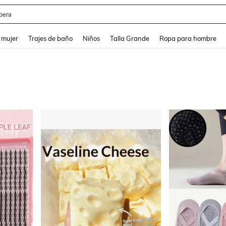
ter
and down arrow keys to navigate search Búsqueda reciente and Busca y Encuentr
 mujer
Trajes de baño
Niños
Talla Grande
Ropa para hombre