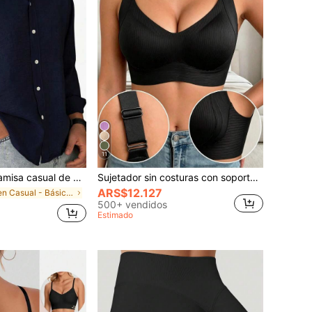
11
 manga larga azul sólido para hombre, camisa de moda minimalista para ocio al aire libre, top casual, casual elegante
Sujetador sin costuras con soporte lateral inalámbrico, tela súper suave y transpirable, cómodo para uso diario, para mujeres
ARS$12.127
en Casual - Básico Camisas de hombre
500+ vendidos
Estimado