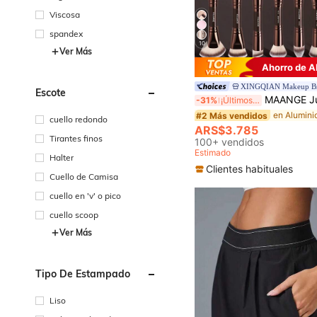
Viscosa
spandex
10
Ver Más
Ahorro de 
XINGQIAN Makeup B
Escote
MAANGE Juego de brochas de maquillaje profesional de 1/7/5/11/13/16/19/21/24 piezas, incluye bolsa de almacenamiento, tubo de almacenamiento, accesorios de maquillaje, brocha de bronceado, brocha iluminadora, brocha correctora, brocha de base, brocha de rubor, brocha de sombras de ojos, brocha de c
-31%
¡Últimos 2 días
#2 Más vendidos
cuello redondo
ARS$3.785
Tirantes finos
100+ vendidos
Estimado
Halter
Clientes habituales
Cuello de Camisa
cuello en 'v' o pico
cuello scoop
Ver Más
Tipo De Estampado
Liso