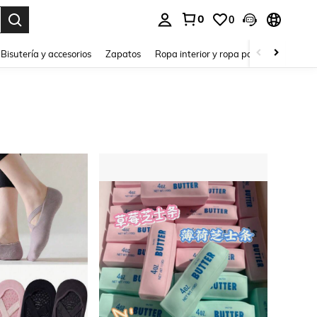
0
0
a. Press Enter to select.
Bisutería y accesorios
Zapatos
Ropa interior y ropa para dormir
Ho