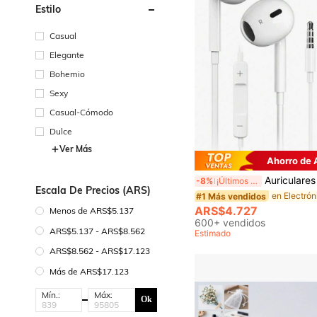
Estilo
Casual
Elegante
Bohemio
Sexy
Casual-Cómodo
Dulce
Ver Más
Ahorro de
Auriculares Intraurales con Lightning, Type-C y Jack de 3.5mm, Cancelación de Ruido, Estéreo, Control de Volumen, Compatible con Series 17/16/15
-8%
¡Últimos 2 días
Escala De Precios (ARS)
en Electrón
#1 Más vendidos
ARS$4.727
Menos de ARS$5.137
600+ vendidos
ARS$5.137 - ARS$8.562
Estimado
ARS$8.562 - ARS$17.123
Más de ARS$17.123
Mín.:
Máx:
Ok