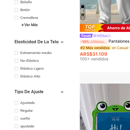
Bolsillo
Botón
Cremallera
8
Ver Más
Ahorro de 
WEIhan
Pantalones largos casuales de lino para hombre, primavera/verano, delgados y transpirables, estilo hip-hop, deportivos pa
Elasticidad De La Tela
-10%
¡Últimos 2 días
#2 Más vendidos
Estiramiento medio
ARS$31.109
100+ vendidos
No-Elástico
Elástico Ligero
Elástico Alto
Tipo De Ajuste
Ajustado
Regular
suelto
ajustado