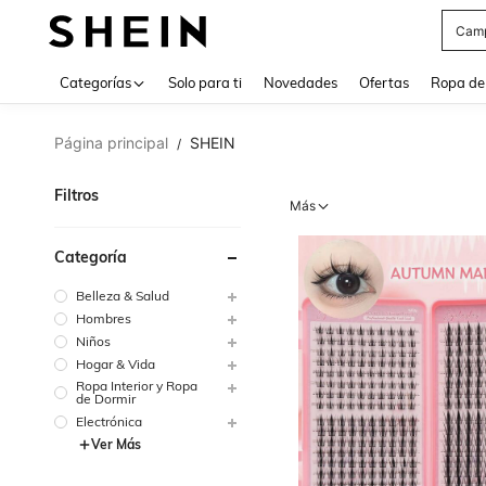
Swea
Use up 
Categorías
Solo para ti
Novedades
Ofertas
Ropa de
Página principal
SHEIN
/
Filtros
Más
Categoría
Belleza & Salud
Hombres
Niños
Hogar & Vida
Ropa Interior y Ropa
de Dormir
Electrónica
Ver Más