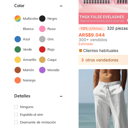
Color
Multicolor
Negro
320 piezas Paquetes individuales de pestañas, Pestañas en forma de hoja de arce D Curl, Nuevas pestañas de ojo de gato D Curl de 10-16 mm, Pestañas postizas de hoja de arce de otoño gruesas, Kit de extensión de pestañas DIY con aspecto natural, Ultra grueso, inteligente, súper suave y ligero, Pestañas postizas individuales r
-13%
¡Últimos 2 días
Blanco
Rosa
ARS$9.044
Azul
Gris
300+ vendidos
Estimado
Verde
Rojo
Clientes habituales
Amarillo
Caqui
3
otros vendedores
Marrón
Morado
Naranja
Detalles
Ninguno
Espalda al aire
Diamante de imitación