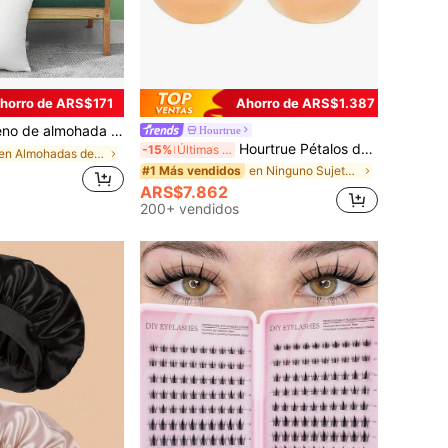
horro de ARS$171
Ahorro de ARS$1.387
ecuado para cama, sofá, sala de estar, dormitorio, oficina, almohada decorativa, almohada de soporte para cama & coche, hogar estético
Hourtrue
Hourtrue Pétalos de silicona gruesos e impermeables para damas, para levantar y empujar el pecho pequeño, especial para fotografía de bodas, para damas de honor
-15%
Últimas 8 hrs
en Almohadas de cama
en Ninguno Sujetador adhesivo para mujer
#1 Más vendidos
ARS$7.862
200+ vendidos