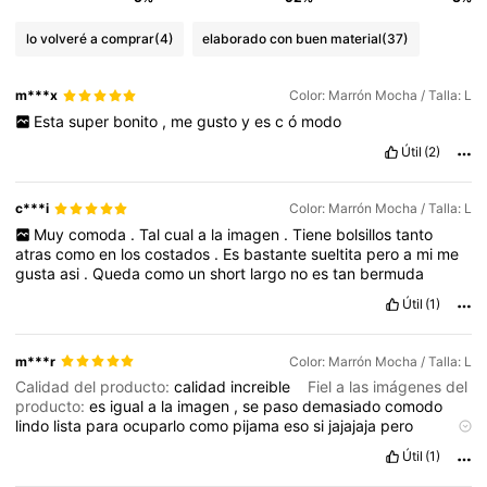
lo volveré a comprar
(4)
elaborado con buen material
(37)
m***x
Color: Marrón Mocha / Talla: L
Esta
super
bonito
,
me
gusto
y
es
c
ó
modo
Útil
(2)
c***i
Color: Marrón Mocha / Talla: L
Muy
comoda
.
Tal
cual
a
la
imagen
.
Tiene
bolsillos
tanto
atras
como
en
los
costados
.
Es
bastante
sueltita
pero
a
mi
me
gusta
asi
.
Queda
como
un
short
largo
no
es
tan
bermuda
Útil
(1)
m***r
Color: Marrón Mocha / Talla: L
Calidad del producto:
calidad
increible
Fiel a las imágenes del
producto:
es
igual
a
la
imagen
,
se
paso
demasiado
comodo
lindo
lista
para
ocuparlo
como
pijama
eso
si
jajajaja
pero
demasiado
lindo
Útil
(1)