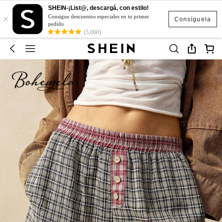
SHEIN-¡List@, descargá, con estilo!
×
Consigue descuentos especiales en tu primer
Consíguela
pedido
(5,000)