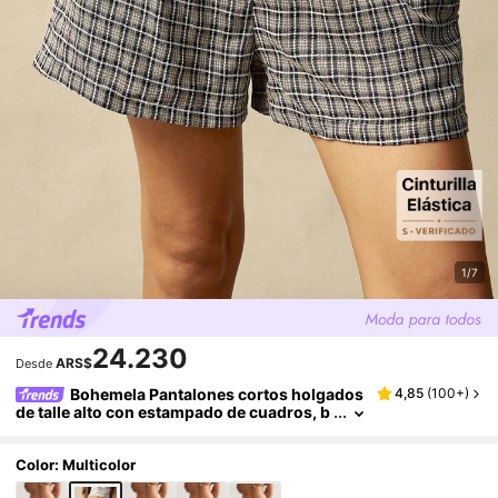
1/7
24.230
ARS$
Desde
Bohemela Pantalones cortos holgados
4,85
(
100+
)
de talle alto con estampado de cuadros, b
ordados y tejidos en estilo boho, casual y
campestre para vacaciones
Color: Multicolor