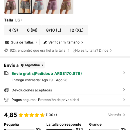
Talla
US
4
(S)
6
(M)
8/10
(L)
12
(XL)
Guía de Tallas
Verificar mi tamaño
92%
encontró que era fiel a la talla
¿No es tu talla? Dinos
Envío a
Argentina
Envío gratis(Pedidos ≥ ARS$170.876)
Entrega estimada:
Ago 19 - Ago 28
Devoluciones aceptadas
Pagos seguros · Protección de privacidad
4,85
(100+)
Ver más
Pequeña
La talla corresponde
Grande
5%
92%
3%