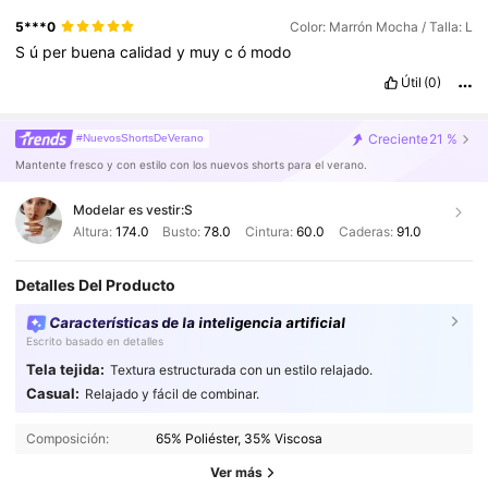
5***0
Color: Marrón Mocha / Talla: L
S
ú
per
buena
calidad
y
muy
c
ó
modo
Útil
(0)
Creciente
21 %
#NuevosShortsDeVerano
Mantente fresco y con estilo con los nuevos shorts para el verano.
Modelar es vestir:
S
Altura:
174.0
Busto:
78.0
Cintura:
60.0
Caderas:
91.0
Detalles Del Producto
Características de la inteligencia artificial
Escrito basado en detalles
Tela tejida:
Textura estructurada con un estilo relajado.
Casual:
Relajado y fácil de combinar.
1.3M Seguidores
4,83
Composición:
65% Poliéster, 35% Viscosa
1.3M Seguidores
4,83
Ver más