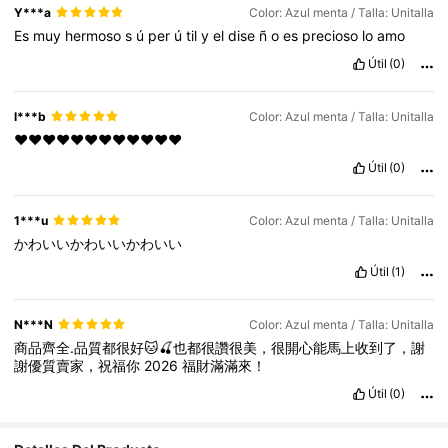
Y***a
Color: Azul menta / Talla: Unitalla
Es
muy
hermoso
s
ú
per
ú
til
y
el
dise
ñ
o
es
precioso
lo
amo
Útil
(0)
l***b
Color: Azul menta / Talla: Unitalla
❤️❤️❤️❤️❤️❤️❤️❤️❤️❤️❤️❤️
Útil
(0)
1***u
Color: Azul menta / Talla: Unitalla
かわいいかわいいかわいい
Útil
(1)
N***N
Color: Azul menta / Talla: Unitalla
商品齊全.品質都很好🐱🍒也都很讚很美，很開心能馬上收到了，謝
謝優質賣家，祝福你
2026
福財滿滿來！
Útil
(0)