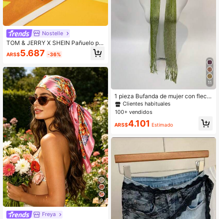
Nostelle
TOM & JERRY X SHEIN Pañuelo pe
queño retro con patrón de queso a
5.687
ARS$
-36%
marillo y ratón
11
1 pieza Bufanda de mujer con fleco
s, de moda y versátil para vestir
Clientes habituales
100+ vendidos
4.101
ARS$
Estimado
9
Freya