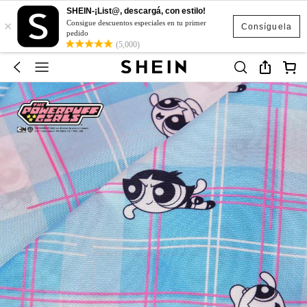
SHEIN-¡List@, descargá, con estilo!
×
Consigue descuentos especiales en tu primer
Consíguela
pedido
(5,000)