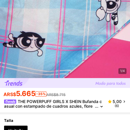
1/4
5.665
ARS$
-35%
ARS$8.715
THE POWERPUFF GIRLS X SHEIN Bufanda c
5,00
asual con estampado de cuadros azules, flore
(6)
s, burbujas y botón de oro
Talla