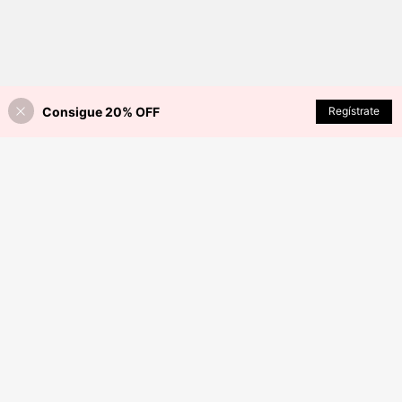
Consigue 20% OFF
Regístrate
¡35% DE DESCUENTO!
AÑADIR A LA BOLSA