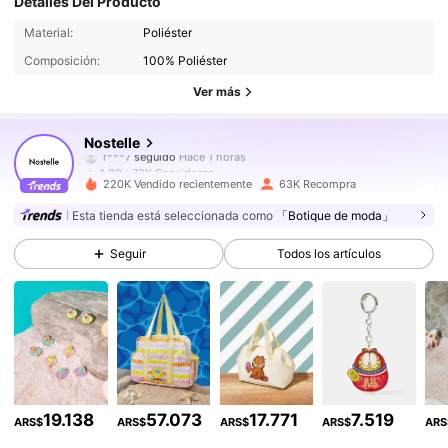
Detalles Del Producto
72K Seguidores
4,89
Material:
Poliéster
Composición:
100% Poliéster
72K Seguidores
4,89
Ver más
72K Seguidores
4,89
Nostelle
72K Seguidores
4,89
a***1
pagó
Hace 1 día
220K Vendido recientemente
63K Recompra
72K Seguidores
4,89
Esta tienda está seleccionada como
「Botique de moda」
Seguir
Todos los artículos
72K Seguidores
4,89
72K Seguidores
4,89
72K Seguidores
4,89
72K Seguidores
4,89
19.138
57.073
17.771
7.519
ARS$
ARS$
ARS$
ARS$
ARS