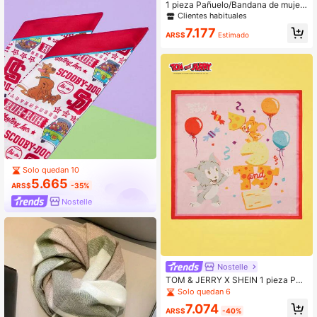
1 pieza Pañuelo/Bandana de mujer
con estampado de vaquera y estilo
Clientes habituales
western, con estampado de caballo
7.177
y decoración con colgante de turqu
ARS$
Estimado
esa, de uso versátil para el día a día
Solo quedan 10
5.665
ARS$
-35%
Nostelle
Nostelle
TOM & JERRY X SHEIN 1 pieza Pañ
uelo cuadrado de mujer con estamp
Solo quedan 6
ado lindo de ratón, gato y queso
7.074
ARS$
-40%