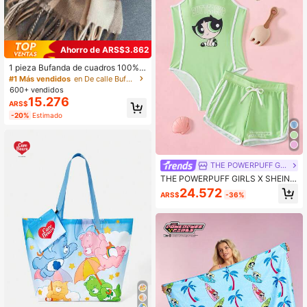
Ahorro de ARS$3.862
1 pieza Bufanda de cuadros 100% l
ana para mujer, chal de alta calidad,
#1 Más vendidos
en De calle Bufandas y accesorios de bufanda para
diseño nuevo 2025, calentador de c
600+ vendidos
uello de invierno, regalo de cumple
15.276
ARS$
años
-20%
Estimado
THE POWERPUFF GIRLS
THE POWERPUFF GIRLS X SHEIN T
raje de baño de una pieza con esta
24.572
ARS$
-36%
mpado de letras y dibujos animados
para niña preadolescente con pant
alones cortos