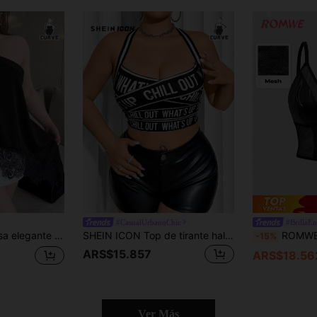
#CasualUrbanoChic
#BrillaE
je, hombro asimétrico y diseño sexy de hombro descubierto con ribete de encaje, estilo nicho elegante
SHEIN ICON Top de tirante halter con gráfico de letra, talla grande, verano
ROMWE Goth Tirantes de cuero para mujer 
-15%
ARS$15.857
ARS$18.56
Ver Más