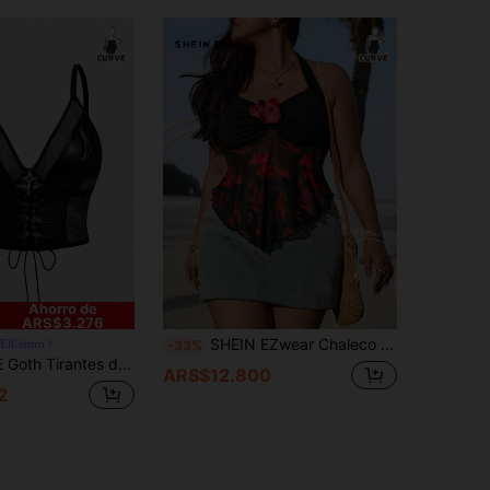
Ahorro de
ARS$3.276
SHEIN EZwear Chaleco de verano de talla grande en negro de malla con decoración floral en 3D
nElCentro
-33%
de talla grande con parches de encaje y red en estilo gótico oscuro para primavera/verano
ARS$12.800
2