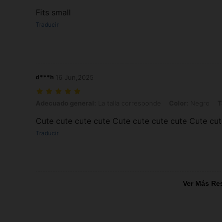
Fits small
Traducir
d***h
16 Jun,2025
Adecuado general: La talla corresponde, Color: Negro, Talla: 2XL
Adecuado general:
La talla corresponde
Color:
Negro
T
Cute cute cute cute Cute cute cute cute Cute cut
Traducir
Ver Más Re