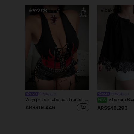
Whyspr
Vibekara
Whyspr Top tubo con tirantes finos, estampado de llamas y ojales, moda rave de talla grande
Vibekara Blusa elegante de mujer talla grande para verano, estilo sexy con bloques de color y patchwork de enca
NEW
ARS$19.446
ARS$40.293