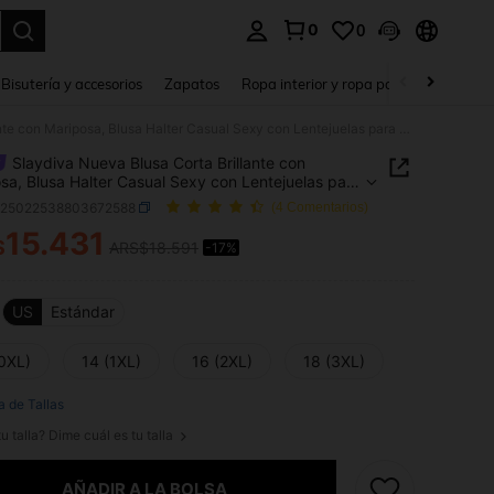
0
0
a. Press Enter to select.
Bisutería y accesorios
Zapatos
Ropa interior y ropa para dormir
Ho
Slaydiva Nueva Blusa Corta Brillante con Mariposa, Blusa Halter Casual Sexy con Lentejuelas para Festival Callejero, Fiesta de Cumpleaños, Día de San Valentín, Cadena Corporal para Playa, Blusas Talla Grande para Mujeres y Niñas (Negro), Blusa Escotada por la Espalda
Slaydiva Nueva Blusa Corta Brillante con
sa, Blusa Halter Casual Sexy con Lentejuelas para
al Callejero, Fiesta de Cumpleaños, Día de San
z25022538803672588
(4 Comentarios)
ín, Cadena Corporal para Playa, Blusas Talla
15.431
 para Mujeres y Niñas (Negro), Blusa Escotada
$
ARS$18.591
-17%
ICE AND AVAILABILITY
 Espalda
US
Estándar
(0XL)
14 (1XL)
16 (2XL)
18 (3XL)
a de Tallas
u talla? Dime cuál es tu talla
AÑADIR A LA BOLSA