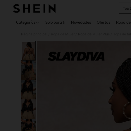
Top 
Use up 
Categorías
Solo para ti
Novedades
Ofertas
Ropa de
Página principal
Ropa de Mujer
Ropa de Mujer Plus
Tops de ta
/
/
/