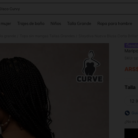
Disco Curvy
and down arrow keys to navigate search Búsqueda reciente and Busca y Encuentr
 mujer
Trajes de baño
Niños
Talla Grande
Ropa para hombre
lla grande
Tops sin mangas Tallas Grandes
/
/
Maripo
Festiv
SKU: s
Valent
Grande
ARS
PR
por la
Talla
12 
Guí
¿No es t