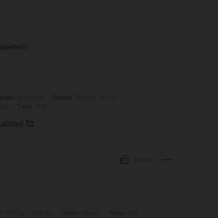
equeño (1)
na, Busto: 74 cm / 29.1 in, Cintura: 57 cm / 22 in, Caderas: 84 cm / 33 in, Color: 
erpo:
Manzana
Busto:
74 cm / 29.1 in
gro
Talla:
0XL
alidad 🥰
Útil (0)
0 lbs, Color: Negro, Talla: 3XL
:
127 kg / 280 lbs
Color:
Negro
Talla:
3XL