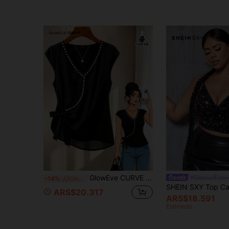
GlowEve CURVE Blusa de oficina negra para mujer talla grande, de tela tejida con perlas, cuello en V, sin mangas, con lazo anudado retorcido, corte holgado en la cintura, línea A, casual, cómoda, elegante, versátil y exquisita, para uso diario, fiesta, salidas, trabajo, reuniones, playa, vacaciones, días festivos, invitada a boda
#GlamourFestiv
-14%
¡Últimos 3 días
ARS$20.317
ARS$18.591
Estimado