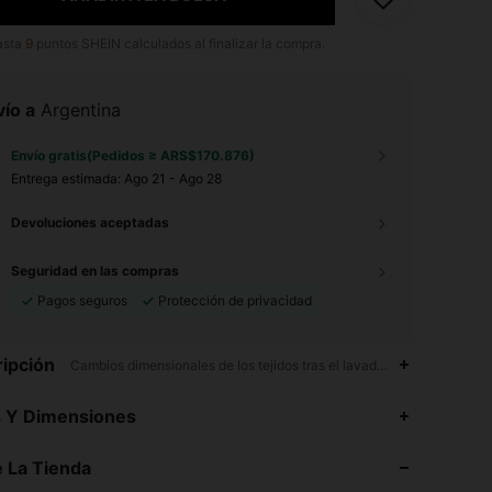
asta
9
puntos SHEIN calculados al finalizar la compra.
ío a
Argentina
Envío gratis(Pedidos ≥ ARS$170.876)
Entrega estimada:
Ago 21 - Ago 28
Devoluciones aceptadas
Seguridad en las compras
Pagos seguros
Protección de privacidad
ipción
Cambios dimensionales de los tejidos tras el lavado doméstico,Resist
4,87
9.4K
629K
s Y Dimensiones
4,87
9.4K
629K
 La Tienda