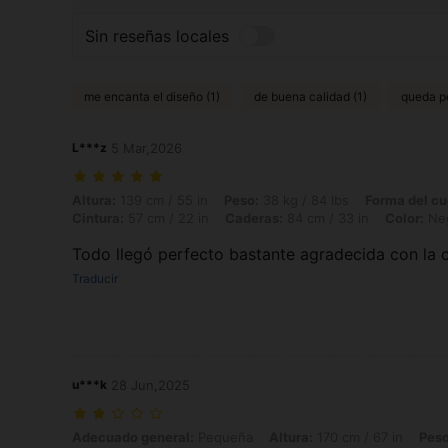
Sin reseñas locales
me encanta el diseño (1)
de buena calidad (1)
queda p
L***z
5 Mar,2026
Altura: 139 cm / 55 in, Peso: 38 kg / 84 lbs, Forma del cuerpo: Manza
Altura:
139 cm / 55 in
Peso:
38 kg / 84 lbs
Forma del cu
Cintura:
57 cm / 22 in
Caderas:
84 cm / 33 in
Color:
Ne
Todo llegó perfecto bastante agradecida con la c
Traducir
u***k
28 Jun,2025
Adecuado general: Pequeña, Altura: 170 cm / 67 in, Peso: 127 kg / 28
Adecuado general:
Pequeña
Altura:
170 cm / 67 in
Peso