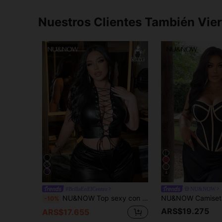
Nuestros Clientes También Vie
4
#BrillaEnElCentro
NU&NOW
NU&NOW Top sexy con cordones de unicolor de PU para mujer de talla grande
-10%
ARS$19.275
ARS$17.655