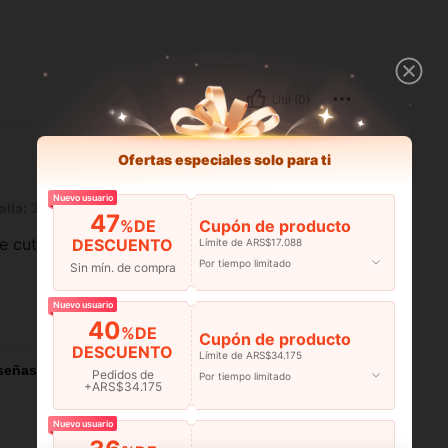
Útil (0)
Ofertas especiales solo para ti
Nuevo usuario
alla:
2XL
47
%DE
Cupón de producto
e cute cute
DESCUENTO
Límite de ARS$17.088
Por tiempo limitado
Sin mín. de compra
Nuevo usuario
Útil (0)
40
%DE
Cupón de producto
DESCUENTO
Límite de ARS$34.175
señas
Pedidos de
Por tiempo limitado
+ARS$34.175
Nuevo usuario