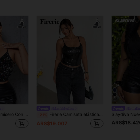
5
o
#ManíaMetálica
#BrillaE
SHEIN SXY Top Camisero Con Lentejuelas De Talla Grande
Firerie Camiseta elástica con cuentas sexy de talla grande, adecuada para vacaciones, fiestas y festivales de música
-21%
ARS$18.42
ARS$19.007