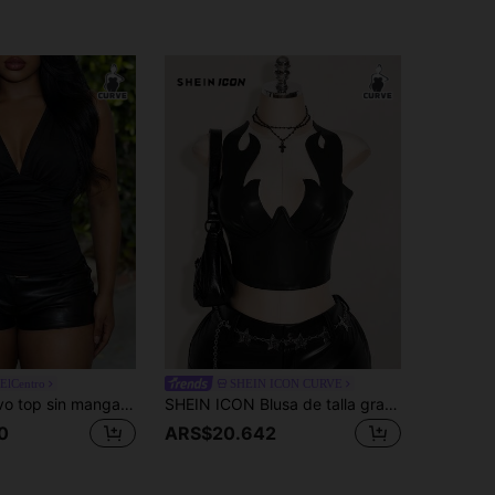
nElCentro
SHEIN ICON CURVE
Slaydiva Nuevo top sin mangas de punto elástico con cuello en V profundo, fruncido en la cintura, talla grande, para primavera/verano, para fiesta elegante, cita elegante, gala de noche, viaje elegante, fiesta de baile, salida casual, festival de música y fiesta sexy - Negro
SHEIN ICON Blusa de talla grande con estampado de llamas de piel sintética, disfraz de carnaval, ropa para fiesta, Halloween
0
ARS$20.642