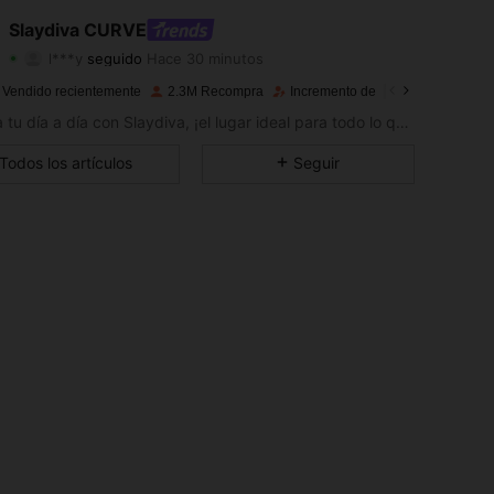
4,87
9.4K
629K
Slaydiva CURVE
l***y
seguido
Hace 30 minutos
4,87
9.4K
629K
Calificación
Artículos
Seguidores
 Vendido recientemente
2.3M Recompra
Incremento de seguidores de 12
4,87
9.4K
629K
Supera tu día a día con Slaydiva, ¡el lugar ideal para todo lo que es increíble!
4,87
9.4K
629K
Todos los artículos
Seguir
4,87
9.4K
629K
4,87
9.4K
629K
4,87
9.4K
629K
4,87
9.4K
629K