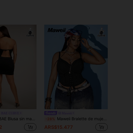
N BAE CURVE
Maweii
cubierta y tirantes finos, top corto sexy con decoración metálica, adecuado para el Día de San Valentín, citas, carnaval, playa, vacaciones, regreso a clases, festivales de música, vacaciones en la
Maweii Bralette de mujer talla grande con diseño de espina de pescado, top camisola de punto elástico casual sexy estilo francés para noche de fiesta, cita nocturna, club, rave, negro, fiesta de verano
-28%
2
ARS$15.477