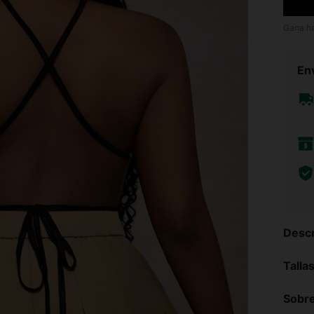
Gana h
Env
Descr
Talla
Sobre