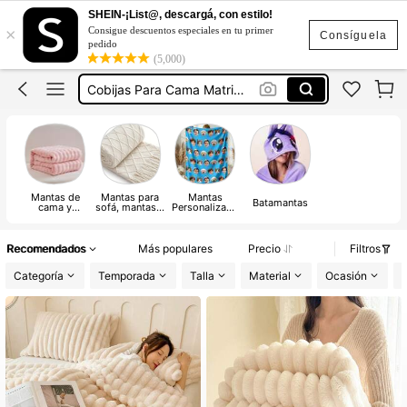
Frazada Matrimonial
SHEIN-¡List@, descargá, con estilo!
×
Consigue descuentos especiales en tu primer
Cobijas
Consíguela
pedido
(5,000)
Cobijas Para Cama
Cobijas Para Cama Matrimonial
Manta
Frazada Matrimonial
Cobijas
Mantas de
Mantas para
Mantas
Batamantas
cama y
sofá, mantas y
Personalizada
mantas de
mantas para la
s
toalla
siesta
Recomendados
Más populares
Precio
Filtros
Categoría
Temporada
Talla
Material
Ocasión