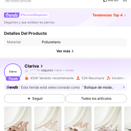
del mismo artículo
Tendencias
Top 4
#TaconesElegantes
Elegantes y que estilizan las piernas
125K Seguidores
4,84
Detalles Del Producto
Material:
Poliuretano
125K Seguidores
4,84
Ver más
125K Seguidores
4,84
Clariva
125K Seguidores
4,84
450K Vendido recientemente
52K Recompra
Incremento 
125K Seguidores
4,84
Esta tienda está seleccionada como
「Botique de moda」
Seguir
Todos los artículos
125K Seguidores
4,84
125K Seguidores
4,84
125K Seguidores
4,84