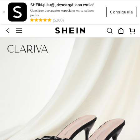
SHEIN-¡List@, descargá, con estilo!
×
Consigue descuentos especiales en tu primer
Consíguela
pedido
(5,000)