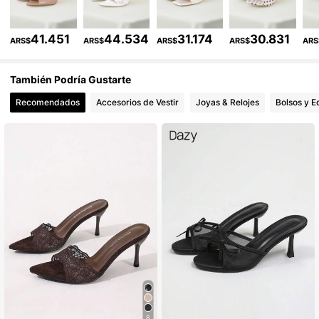
125K Seguidores
4,84
41.451
44.534
31.174
30.831
ARS$
ARS$
ARS$
ARS$
ARS
125K Seguidores
4,84
También Podría Gustarte
Recomendados
Accesorios de Vestir
Joyas & Relojes
Bolsos y E
125K Seguidores
4,84
8