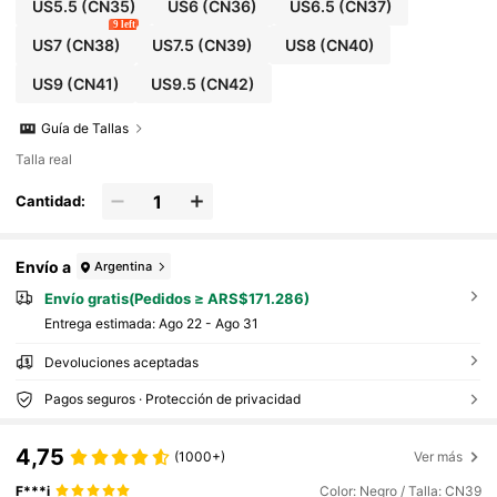
US5.5
(CN35)
US6
(CN36)
US6.5
(CN37)
9 left
US7
(CN38)
US7.5
(CN39)
US8
(CN40)
US9
(CN41)
US9.5
(CN42)
Guía de Tallas
Talla real
Cantidad:
Envío a
Argentina
Envío gratis(Pedidos ≥ ARS$171.286)
Entrega estimada:
Ago 22 - Ago 31
Devoluciones aceptadas
Pagos seguros · Protección de privacidad
4,75
(1000+)
Ver más
F***i
Color: Negro / Talla: CN39