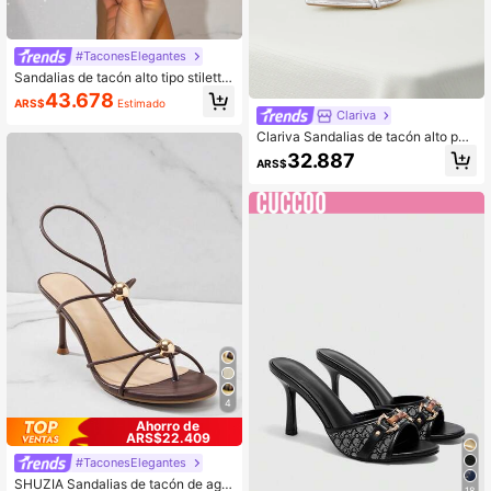
#TaconesElegantes
Sandalias de tacón alto tipo stiletto
para mujer con plataforma gruesa, t
43.678
ARS$
Estimado
acón ancho, punta cuadrada y multi
Clariva
color, adecuadas para fiestas y uso
Clariva Sandalias de tacón alto par
en exteriores
a mujer, novedad, de cuero charol n
32.887
ARS$
egro con tiras cruzadas y punta fin
a, versátiles para citas, fiestas, sexy
s y elegantes
4
Ahorro de
ARS$22.409
#TaconesElegantes
SHUZIA Sandalias de tacón de aguj
18