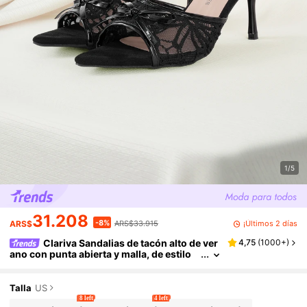
1/5
31.208
-8%
¡Últimos 2 días
ARS$
ARS$33.915
Clariva Sandalias de tacón alto de ver
4,75
(
1000+
)
ano con punta abierta y malla, de estilo
minimalista y versátil para ocasiones for
males, con punta puntiaguda y elegante, zap
atos de tacón alto para mujer, zapatos de tac
Talla
US
ón alto marrones para mujer
8 left
4 left