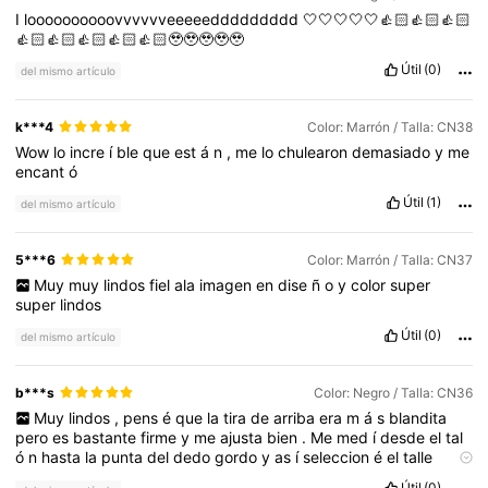
I
loooooooooovvvvvveeeeeddddddddd
🤍🤍🤍🤍🤍👍🏻👍🏻👍🏻
👍🏻👍🏻👍🏻👍🏻👍🏻🥹🥹🥹🥹🥹
Útil
(0)
del mismo artículo
k***4
Color: Marrón / Talla: CN38
Wow
lo
incre
í
ble
que
est
á
n
,
me
lo
chulearon
demasiado
y
me
encant
ó
Útil
(1)
del mismo artículo
5***6
Color: Marrón / Talla: CN37
Muy
muy
lindos
fiel
ala
imagen
en
dise
ñ
o
y
color
super
super
lindos
Útil
(0)
del mismo artículo
b***s
Color: Negro / Talla: CN36
Muy
lindos
,
pens
é
que
la
tira
de
arriba
era
m
á
s
blandita
pero
es
bastante
firme
y
me
ajusta
bien
.
Me
med
í
desde
el
tal
ó
n
hasta
la
punta
del
dedo
gordo
y
as
í
seleccion
é
el
talle
correcto
.
Útil
(0)