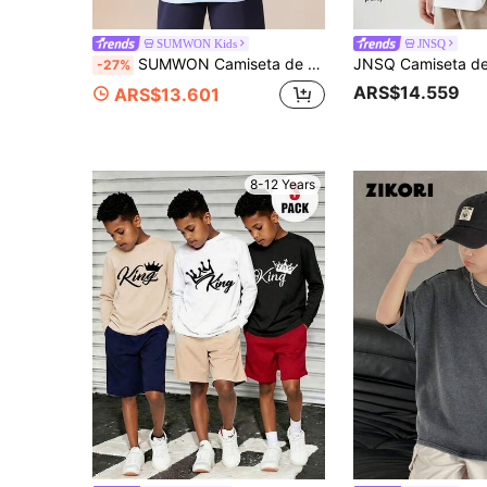
SUMWON Kids
JNSQ
SUMWON Camiseta de cuello redondo de manga corta con estampado gráfico de edición limitada del torneo de fútbol de Design Studios, de talla grande
-27%
ARS$14.559
ARS$13.601
8-12 Years