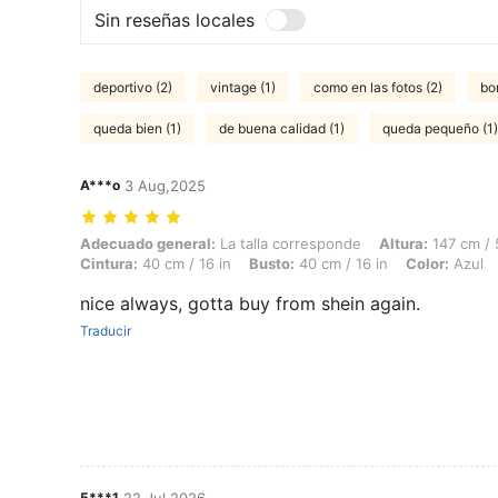
Sin reseñas locales
deportivo (2)
vintage (1)
como en las fotos (2)
bon
queda bien (1)
de buena calidad (1)
queda pequeño (1)
A***o
3 Aug,2025
Adecuado general: La talla corresponde, Altura: 147 cm / 58 in, Peso: 
Adecuado general:
La talla corresponde
Altura:
147 cm / 
Cintura:
40 cm / 16 in
Busto:
40 cm / 16 in
Color:
Azul
nice always, gotta buy from shein again.
Traducir
5***1