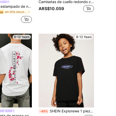
Camisetas de cuello redondo con estampado de niño de dibujos animados para niños preadolescentes, camisetas casuales de verano para niños, suaves, cómodas, elegantes, adecuadas para niños jóvenes
koalas
Camiseta con estampado de número 67 de dibujos animados para niño preadolescente, adecuada para la calle, el campus, eventos, uso diario, top de moda para el verano
ARS$10.059
en Gris oscuro Tops para niños preadolescentes
os
1
8-12 Years
8-12 Years
SHEIN Explorewe 1 pieza Camiseta de manga corta con cuello redondo y estampado informal para niño preadolescente, ropa de verano para estudiantes y jóvenes
DAY KIDS
-40%
1 pieza Camiseta de manga corta con estampado de flor de ciruelo japonés para niños, de corte holgado, casual y transpirable para uso en la calle