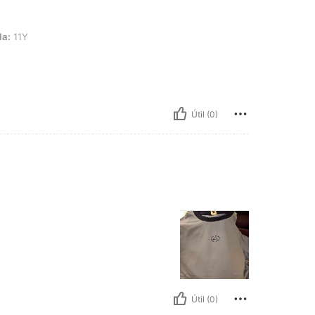
la:
11Y
Útil (0)
Útil (0)