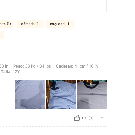
ito (1)
cómodo (1)
muy cool (1)
38 kg / 84 lbs, Caderas: 41 cm / 16 in, Cintura: 40 cm / 16 in, Busto: 40 cm / 16 in
58 in
Peso:
38 kg / 84 lbs
Caderas:
41 cm / 16 in
Talla:
12Y
Útil (0)