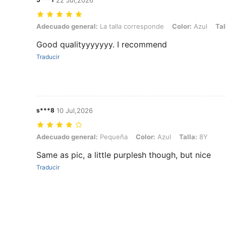
22 Jul,2026
Adecuado general: La talla corresponde, Color: Azul, Talla: 11Y
Adecuado general:
La talla corresponde
Color:
Azul
Tal
Good qualityyyyyyy. I recommend
Traducir
s***8
10 Jul,2026
Adecuado general: Pequeña, Color: Azul, Talla: 8Y
Adecuado general:
Pequeña
Color:
Azul
Talla:
8Y
Same as pic, a little purplesh though, but nice
Traducir