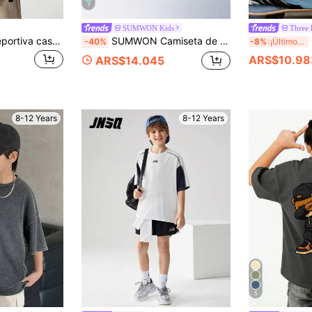
7
SUMWON Kids
Three 
JNSQ Camiseta deportiva casual y suelta con cuello redondo y estampado gráfico de letras divertidas para niños, ideal para volver al colegio y actividades al aire libre
SUMWON Camiseta de manga corta con cuello redondo y texto de marca impreso en el pecho para niños, uso casual de verano y primavera
Cam
-40%
-8%
¡Últimos 3 días
ARS$10.98
ARS$14.045
8-12 Years
8-12 Years
5