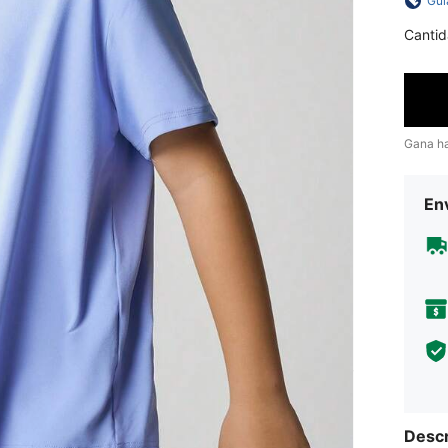
Guí
Cantid
Gana h
Env
Descr