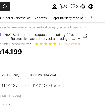
0
0
a. Press Enter to select.
Bisutería y accesorios
Zapatos
Ropa interior y ropa para dormir
Ho
JNSQ Sudadera con capucha de estilo gráfico casual para niño preadolescente de vuelta al colegio, de corte holgado, inspirada en el streetwear japonés, para el ocio de verano, diseño urbano juvenil
JNSQ Sudadera con capucha de estilo gráfico
 para niño preadolescente de vuelta al colegio, de
holgado, inspirada en el streetwear japonés, para
k25032016653273772
(17 Comentarios)
o de verano, diseño urbano juvenil
14.199
$
ICE AND AVAILABILITY
(122-128 cm)
9Y (128-134 cm)
 (134-140 cm)
11Y (140-146 cm)
 (146-152 cm)