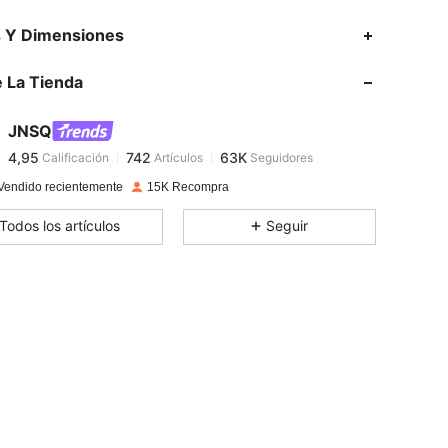
4,95
742
63K
s Y Dimensiones
4,95
742
63K
 La Tienda
4,95
742
63K
4,95
742
63K
JNSQ
4,95
742
63K
Calificación
Artículos
Seguidores
s***5
seguido
Hace 21 horas
4,95
742
63K
Vendido recientemente
15K Recompra
4,95
742
63K
Todos los artículos
Seguir
4,95
742
63K
4,95
742
63K
4,95
742
63K