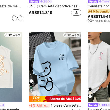
JNSQ
Three 
o, otoño, invierno, salidas casuales, San Valentín, citas, viajes, vacaciones, reuniones familiares, vuelta al colegio, bodas, fiestas, deportes, cumpleaños
JNSQ Camiseta deportiva casual y suelta con cuello redondo y estampado gráfico de letras divertidas en la parte delantera, para niños, de vuelta a la escuela y para actividades al aire libre
#4 Más vendid
ARS$14.319
ARS$11.94
90+ vendidos
8-12 Years
8-12 Years
12
Ahorro de ARS$325
1 pieza Camiseta de cuello redondo con gráfico para niños, diseño de doble oso genial (ojo X), ajuste oversize, tela suave y acogedora - perfecta para uso diario en primavera/verano,
ds
HOLI
-3%
¡Últimos 3 días
da y cuello redondo de verano, corte para niños preadolescentes de Nueva York