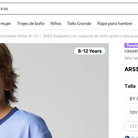
 Kids
and down arrow keys to navigate search Búsqueda reciente and Busca y Encuentr
 mujer
Trajes de baño
Niños
Talla Grande
Ropa para hombre
amisetas Niños (8-12)
/
8-12 Years
casual
corte 
SKU: s
el oci
ARS
PR
Talla
8Y 
10Y
12Y