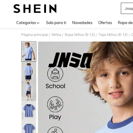
Jnsq
Use up 
Categorías
Solo para ti
Novedades
Ofertas
Ropa de
Página principal
Niños
Ropa Niños (8-12)
Tops Niños (8-12)
C
/
/
/
/