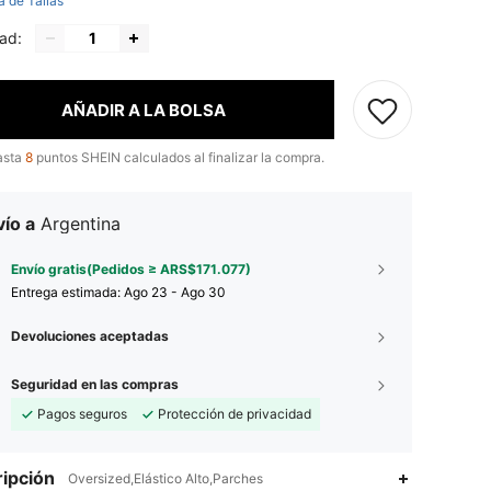
a de Tallas
ad:
AÑADIR A LA BOLSA
asta
8
puntos SHEIN calculados al finalizar la compra.
ío a
Argentina
Envío gratis(Pedidos ≥ ARS$171.077)
Entrega estimada:
Ago 23 - Ago 30
Devoluciones aceptadas
Seguridad en las compras
Pagos seguros
Protección de privacidad
ipción
Oversized,Elástico Alto,Parches