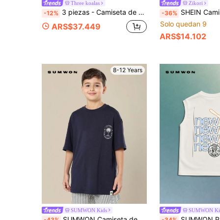
Three koalas
Zikori
3 piezas - Camiseta de manga larga con cuello redondo y estampado divertido casual para niño preadolescente, top de otoño/invierno
SHEIN Camiseta de manga corta de cuello redondo holgada y suave de color gris oscuro lavado para niños preadolescentes, top estilo Y2K, SS26, adecuada para primavera, veran
-12%
-36%
Solo quedan 9
ARS$37.449
ARS$14.102
8-12 Years
SUMWON Kids
SUMWON Ki
SUMWON Camiseta de estilo gráfico con palmera de verano, camiseta de lujo italiano de club de ocio y estilo urbano para preadolescentes y niños, de estilo surf de algodón
SUMWON Parte superior de tirantes sin mangas con estampado gráfico en la espal
-43%
-34%