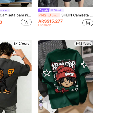
6
koalas
Zikori
iseta para niño preadolescente con estampado de ganso de dibujos animados y monopatín, tela suave y cómoda, adecuada para deportes al aire libre de niños, uso diario, estilo callejero, uso en el campus, top casual versátil y de moda para niños en primavera/verano
SHEIN Camiseta de manga corta con cuello redondo y gráfico de letras grandes, estilo casual japonés & coreano, holgada, streetwear para niño preadolescente, adecuada para ir al trabajo, escuela, salidas casuales diarias, deportes, primavera y verano
-14%
¡Últimos 3 días
ARS$15.277
3
Estimado
8-12 Years
8-12 Years
14