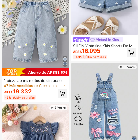
Vintaside Kids
SHEIN Vintaside Kids Shorts De Me
16.095
zclilla Con Dobladillo Enrollado Y B
ARS$
ordado Floral Para Bebé Niña
-40%
¡Últimos 2 días
0-3 Years
Ahorro de ARS$1.676
1 pieza Jeans rectos de cintura elás
tica con estampado floral casual pa
#7 Más vendidos
en Cremallera Denim para niñas
ra niña, corte holgado, para primave
19.332
ARS$
ra/verano
-8%
¡Últimos 3 días
0-3 Years