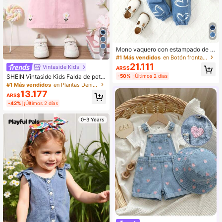
Mono vaquero con estampado de c
5
orazón de manga corta azul casual
#1 Más vendidos
en Botón frontal Denim para niñas
y lindo para bebé niña, nueva llega
21.111
Vintaside Kids
ARS$
da de otoño/invierno
SHEIN Vintaside Kids Falda de peto
-50%
¡Últimos 2 días
de denim suave lavado con flores p
#1 Más vendidos
en Plantas Denim para niñas
ara bebés niñas
13.177
ARS$
-42%
¡Últimos 2 días
0-3 Years