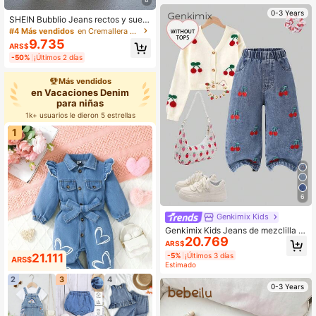
átil para uso diario
0-3 Years
SHEIN Bubblio Jeans rectos y suelt
os de estilo vintage azul para niña b
#4 Más vendidos
en Cremallera Denim para niñas
ebé
9.735
ARS$
-50%
¡Últimos 2 días
Más vendidos
en Vacaciones Denim
para niñas
1k+ usuarios le dieron 5 estrellas
1
6
Genkimix Kids
Genkimix Kids Jeans de mezclilla vi
20.769
ntage lavados para niñas bebé, cint
ARS$
ura elástica, bordado de cereza, pie
-5%
¡Últimos 3 días
21.111
rna recta relajada, tela suave y cóm
ARS$
Estimado
oda, de moda para ocasiones casua
les, vacaciones, festivales de músic
2
3
4
0-3 Years
a y fiestas