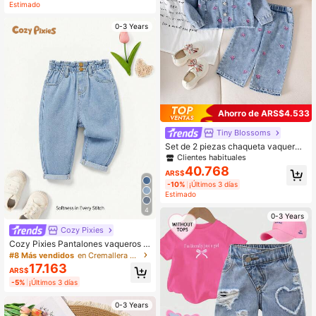
Estimado
0-3 Years
Ahorro de ARS$4.533
Tiny BIossoms
Set de 2 piezas chaqueta vaquera
de manga larga con lazo + pantalon
Clientes habituales
es vaqueros para niñas bebé, para
40.768
ARS$
otoño y primavera
-10%
¡Últimos 3 días
Estimado
4
0-3 Years
Cozy Pixies
Cozy Pixies Pantalones vaqueros d
e mezclilla suave y holgados con v
#8 Más vendidos
en Cremallera Denim para niñas
olantes en la cintura y dobladillo en
17.163
ARS$
rollado para niñas bebé en estilo bo
-5%
¡Últimos 3 días
hemio de verano
0-3 Years