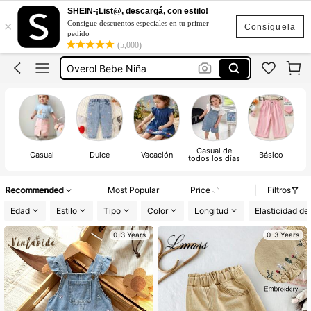
Ropa De Bebe Niña
SHEIN-¡List@, descargá, con estilo!
×
Consigue descuentos especiales en tu primer
Pantalones De Niña
Consíguela
pedido
(5,000)
Jeans Niña
Overol Bebe Niña
Ropa De Niña
Ropa De Bebe Niña
Pantalones De Niña
Casual de
Casual
Dulce
Vacación
Básico
R
todos los días
Recommended
Most Popular
Price
Filtros
Edad
Estilo
Tipo
Color
Longitud
Elasticidad de 
0-3 Years
0-3 Years