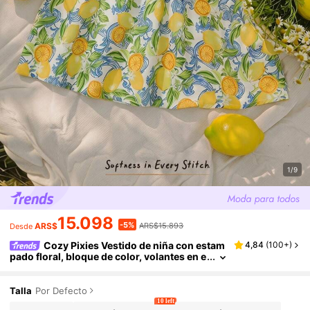
1/9
15.098
-5%
ARS$
ARS$15.893
Desde
Cozy Pixies Vestido de niña con estam
4,84
(
100+
)
pado floral, bloque de color, volantes en e
l bajo y cintura ceñida
Talla
Por Defecto
10 left