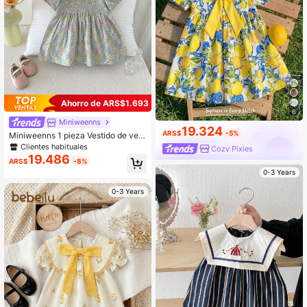
Ahorro de ARS$1.693
6
Miniweenns
19.324
ARS$
-5%
Miniweenns 1 pieza Vestido de vera
no para niñas pequeñas, patrón flor
Clientes habituales
Cozy Pixies
al colorido, cuello de encaje, manga
19.486
ARS$
-8%
abullonada, estilo dulce de princes
0-3 Years
a, vestido transpirable
0-3 Years