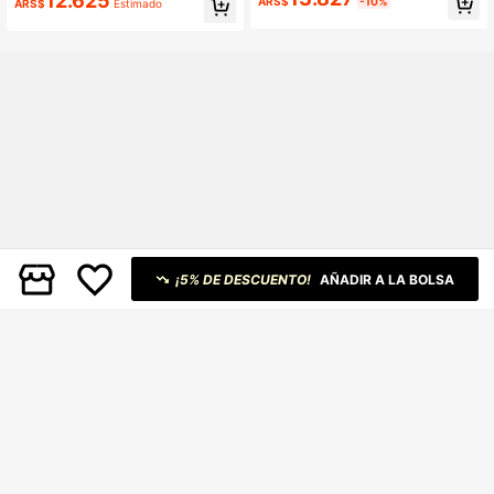
12.625
ARS$
-10%
ARS$
Estimado
ello redondo y estampado de limón,
ara bebé recién nacida en verano
y pantalones cortos a rayas blanco
s para bebés y niñas pequeñas, con
junto de vacaciones de verano lind
o para infantes y niños pequeños
¡5% DE DESCUENTO!
AÑADIR A LA BOLSA