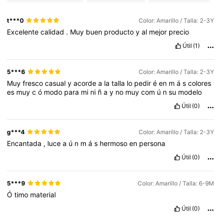
t***0
Color: Amarillo / Talla: 2-3Y
Excelente
calidad
.
Muy
buen
producto
y
al
mejor
precio
Útil
(1)
5***6
Color: Amarillo / Talla: 2-3Y
Muy
fresco
casual
y
acorde
a
la
talla
lo
pedir
é
en
m
á
s
colores
es
muy
c
ó
modo
para
mi
ni
ñ
a
y
no
muy
com
ú
n
su
modelo
Útil
(0)
g***4
Color: Amarillo / Talla: 2-3Y
Encantada
,
luce
a
ú
n
m
á
s
hermoso
en
persona
Útil
(0)
5***9
Color: Amarillo / Talla: 6-9M
Ó
timo
material
Útil
(0)