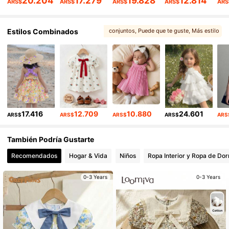
20.204
17.279
19.828
12.814
ARS$
ARS$
ARS$
ARS$
ARS
1.7M Seguidores
4,94
Estilos Combinados
conjuntos
, Puede que te guste
, Más estilo
, También te puede interesar
1.7M Seguidores
4,94
, Artículos relacionados
17.416
12.709
10.880
24.601
ARS$
ARS$
ARS$
ARS$
ARS
También Podría Gustarte
Recomendados
Hogar & Vida
Niños
Ropa Interior y Ropa de Dor
0-3 Years
0-3 Years