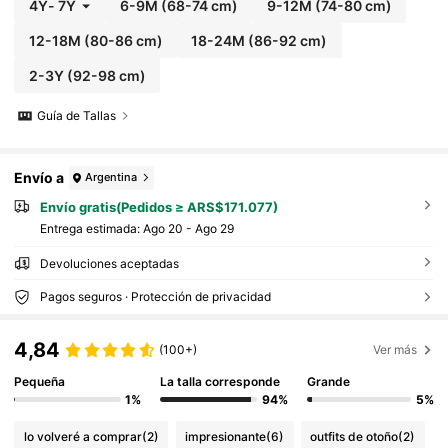
4Y
-
7Y
6-9M
(68-74 cm)
9-12M
(74-80 cm)
12-18M
(80-86 cm)
18-24M
(86-92 cm)
2-3Y
(92-98 cm)
Guía de Tallas
Envío a
Argentina
Envío gratis(Pedidos ≥ ARS$171.077)
Entrega estimada:
Ago 20 - Ago 29
Devoluciones aceptadas
Pagos seguros · Protección de privacidad
4,84
(100+)
Ver más
Pequeña
La talla corresponde
Grande
1%
94%
5%
lo volveré a comprar
(2)
impresionante
(6)
outfits de otoño
(2)