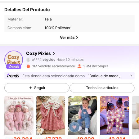
Detalles Del Producto
1.7M Seguidores
4,94
Material:
Tela
Composición:
100% Poliéster
1.7M Seguidores
4,94
Ver más
1.7M Seguidores
4,94
Cozy Pixies
1.7M Seguidores
4,94
3M Vendido recientemente
1.9M Recompra
1.7M Seguidores
4,94
Esta tienda está seleccionada como
「Botique de moda」
Seguir
Todos los artículos
1.7M Seguidores
4,94
1.7M Seguidores
4,94
1.7M Seguidores
4,94
1.7M Seguidores
4,94