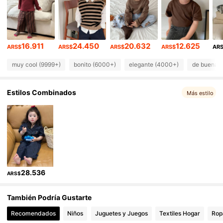
28K Seguidores
4,89
28K Seguidores
4,89
28K Seguidores
4,89
16.911
24.450
20.632
12.625
ARS$
ARS$
ARS$
ARS$
AR
muy cool (9999+)
bonito (6000+)
elegante (4000+)
de buena c
Estilos Combinados
Más estilo
28.536
ARS$
También Podría Gustarte
Recomendados
Niños
Juguetes y Juegos
Textiles Hogar
Rop