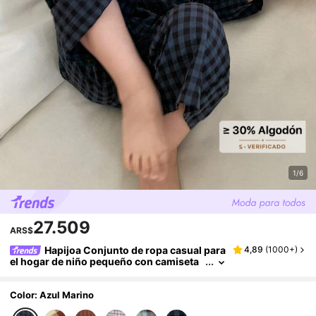
1/6
27.509
ARS$
Hapijoa Conjunto de ropa casual para
4,89
(
1000+
)
el hogar de niño pequeño con camiseta
de cuello redondo de unicolor y pantalo
nes casuales a rayas, ropa de otoño para niñ
os pequeños
Color: Azul Marino