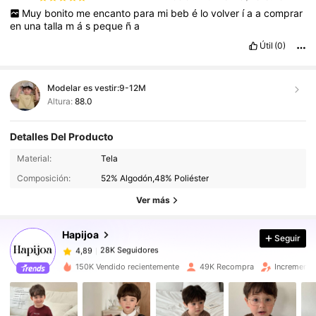
Muy
bonito
me
encanto
para
mi
beb
é
lo
volver
í
a
a
comprar
en
una
talla
m
á
s
peque
ñ
a
Útil
(0)
Modelar es vestir:
9-12M
Altura:
88.0
Detalles Del Producto
28K Seguidores
4,89
Material:
Tela
28K Seguidores
4,89
Composición:
52% Algodón,48% Poliéster
28K Seguidores
4,89
Ver más
28K Seguidores
4,89
Hapijoa
Seguir
28K Seguidores
4,89
k***m
seguido
Hace 4 horas
28K Seguidores
4,89
150K Vendido recientemente
49K Recompra
Incremento
28K Seguidores
4,89
28K Seguidores
4,89