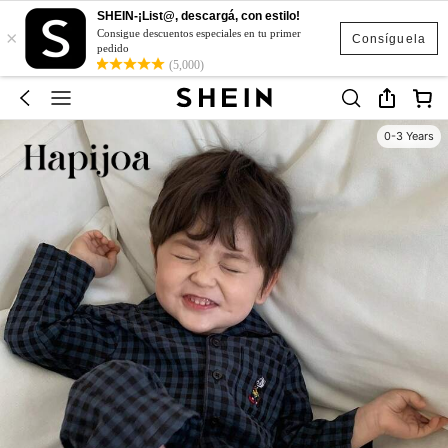
SHEIN-¡List@, descargá, con estilo!
×
Consigue descuentos especiales en tu primer
Consíguela
pedido
(5,000)
0-3 Years