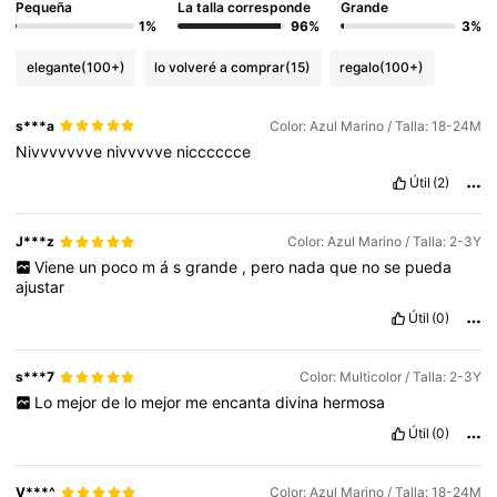
Pequeña
La talla corresponde
Grande
1%
96%
3%
elegante
(100+)
lo volveré a comprar
(15)
regalo
(100+)
s***a
Color: Azul Marino / Talla: 18-24M
Nivvvvvvve
nivvvvve
nicccccce
Útil
(2)
J***z
Color: Azul Marino / Talla: 2-3Y
Viene
un
poco
m
á
s
grande
,
pero
nada
que
no
se
pueda
ajustar
Útil
(0)
s***7
Color: Multicolor / Talla: 2-3Y
Lo
mejor
de
lo
mejor
me
encanta
divina
hermosa
Útil
(0)
V***^
Color: Azul Marino / Talla: 18-24M