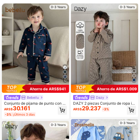
0-3 Years
0-3 Years
12
Ahorro de ARS$941
Ahorro de ARS$1.009
Bebeilu
Dazy
Conjunto de pijama de punto con es
DAZY 2 piezas Conjunto de ropa inf
30.161
29.237
tampado de dibujos animados de m
ormal de camisa a rayas y pantalon
ARS$
ARS$
-3%
anga larga, informal y lindo para be
es para niños pequeños
-3%
¡Últimos 3 días
bé niño, otoño/invierno
0-3 Years
0-3 Years