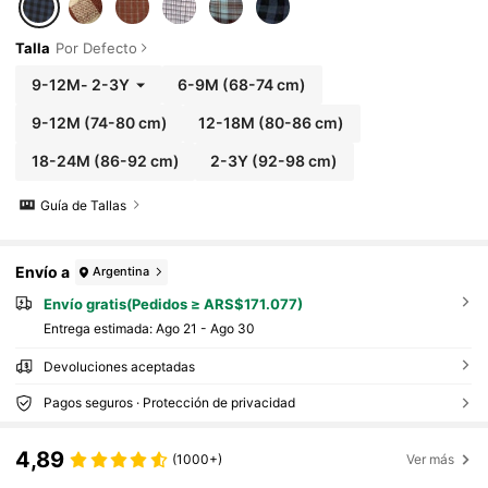
Talla
Por Defecto
9-12M
-
2-3Y
6-9M
(68-74 cm)
9-12M
(74-80 cm)
12-18M
(80-86 cm)
18-24M
(86-92 cm)
2-3Y
(92-98 cm)
Guía de Tallas
Envío a
Argentina
Envío gratis(Pedidos ≥ ARS$171.077)
Entrega estimada:
Ago 21 - Ago 30
Devoluciones aceptadas
Pagos seguros · Protección de privacidad
4,89
(1000+)
Ver más