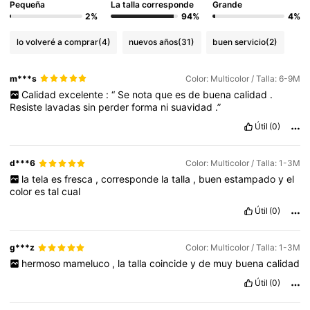
Pequeña
La talla corresponde
Grande
2%
94%
4%
lo volveré a comprar
(4)
nuevos años
(31)
buen servicio
(2)
m***s
Color: Multicolor / Talla: 6-9M
Calidad
excelente
:
“
Se
nota
que
es
de
buena
calidad
.
Resiste
lavadas
sin
perder
forma
ni
suavidad
.”
Útil
(0)
d***6
Color: Multicolor / Talla: 1-3M
la
tela
es
fresca
,
corresponde
la
talla
,
buen
estampado
y
el
color
es
tal
cual
Útil
(0)
g***z
Color: Multicolor / Talla: 1-3M
hermoso
mameluco
,
la
talla
coincide
y
de
muy
buena
calidad
Útil
(0)