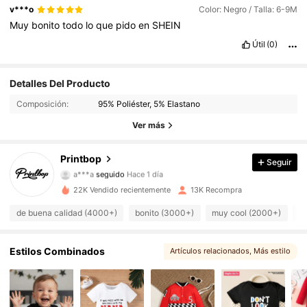
v***o
Color: Negro / Talla: 6-9M
Muy
bonito
todo
lo
que
pido
en
SHEIN
Útil
(0)
2.2K Seguidores
4,93
Detalles Del Producto
Composición:
95% Poliéster, 5% Elastano
2.2K Seguidores
4,93
Ver más
2.2K Seguidores
4,93
Printbop
Seguir
2.2K Seguidores
4,93
22K Vendido recientemente
13K Recompra
2.2K Seguidores
4,93
de buena calidad (4000+)
bonito (3000+)
muy cool (2000+)
c
2.2K Seguidores
4,93
Estilos Combinados
Artículos relacionados
, Más estilo
2.2K Seguidores
4,93
2.2K Seguidores
4,93