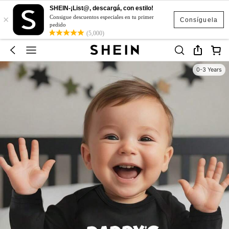
SHEIN-¡List@, descargá, con estilo!
×
Consigue descuentos especiales en tu primer
Consíguela
pedido
(5,000)
0-3 Years