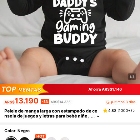
1/8
Ahorra ARS$1.146
13.190
-8%
¡Últimos 3 días
ARS$
ARS$14.336
Pelele de manga larga con estampado de co
4,88
(
1000+
)
nsola de juegos y letras para bebé niño,
adecuado para salidas de otoño
Color: Negro