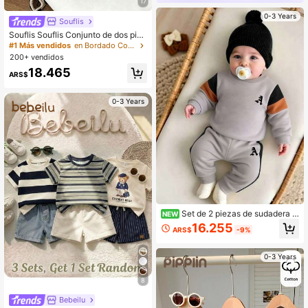
17
0-3 Years
Souflis
Souflis Souflis Conjunto de dos piez
as para bebé niño, polo de manga c
#1 Más vendidos
en Bordado Conjuntos para bebés niños
orta con cuello y estampado de cab
200+ vendidos
allo azul marino, pantalones cortos
18.465
de jacquard de verano.
ARS$
0-3 Years
Set de 2 piezas de sudadera d
NEW
e cuello redondo de manga larga co
16.255
ARS$
-9%
n estampado de letras y pantalones
para bebé niño
0-3 Years
8
Bebeilu