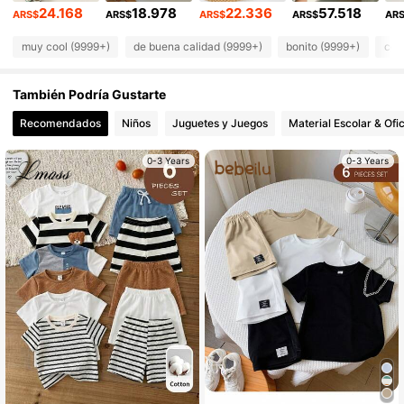
24.168
18.978
22.336
57.518
200K Seguidores
ARS$
ARS$
ARS$
ARS$
AR
4,88
muy cool (9999+)
de buena calidad (9999+)
bonito (9999+)
com
200K Seguidores
4,88
También Podría Gustarte
200K Seguidores
4,88
Recomendados
Niños
Juguetes y Juegos
Material Escolar & Ofi
200K Seguidores
4,88
0-3 Years
0-3 Years