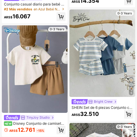
14.354
en imitación denim, adecuado para
ARS$
Conjunto casual diario para bebé ni
salidas de verano
ño con camiseta de manga corta cu
#2 Más vendidos
en Azul Bebé Niños Camiseta Co-ords
ello redondo estampado de letras y
0-3 Years
16.067
pantalones cortos
ARS$
0-3 Years
5
Bright Crew
SHEIN Set de 6 piezas Conjunto ca
sual de verano para bebé niño con
32.510
ARS$
camiseta a rayas patchwork, pantal
TinyJoy Studio
ones cortos, 3 conjuntos de camise
Disney Conjunto de camiseta
NEW
ta, conjunto básico de varias piezas
0-3 Years
de manga corta con estampado de
para bebé niño
12.761
ARS$
-15%
Mickey Mouse en patineta y pantal
ones cortos caqui para bebé niño d