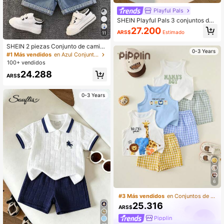
Playful Pals
SHEIN Playful Pals 3 conjuntos de
camisetas de manga corta y pantal
27.200
ARS$
Estimado
11
ones cortos para bebé niño, múltipl
es opciones de colores frescos, me
SHEIN 2 piezas Conjunto de camise
zcla y combinación casual, gráfico
0-3 Years
ta de manga corta con bordado de
#1 Más vendidos
en Azul Conjuntos para bebés niños
simple de jinete de caballo en el pe
dinosaurio y pantalones cortos de
cho, estilo refrescante japonés y co
100+ vendidos
mezclilla para bebé niño/niña pequ
reano, paleta de colores clásica, ca
24.288
eño/a, ropa de bebé niño, ropa de v
miseta de punto suave de cuello re
ARS$
erano para bebé niño, ropa urbana
dondo y manga corta combinada co
n pantalones cortos tejidos con cint
0-3 Years
ura elástica y detalle de cinta, elem
entos a rayas, elementos de animal
es, adecuado para primavera/veran
o, verano, talla 6M-3T
6
#3 Más vendidos
en Conjuntos de camisetas sin mangas para bebés va
25.316
ARS$
Pipplin