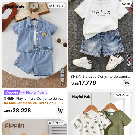
e verano, patrón de dibujos animad
0-3 Years
os, ligeramente elástico, adecuado
para el uso diario de bebés y recién
nacidos
12
SHEIN 2 piezas Conjunto de camise
ta de manga corta con estampado d
17.779
ARS$
9
e letras y pantalones cortos de mez
clilla casual de moda para niño peq
Playful Pals
ueño, ropa urbana, adecuado para
0-3 Years
primavera/verano
SHEIN Playful Pals Conjunto de ver
ano azul vaquero para bebé niño, c
#4 Más vendidos
en Carta Conjuntos de camisas para bebés niños
on chaqueta de punto de manga co
28.228
rta con solapa a la moda combinad
ARS$
a con pantalones cortos, estilo mini
malista, corte holgado, adecuado p
0-3 Years
ara salidas, uso casual, deportes di
arios, eventos sociales