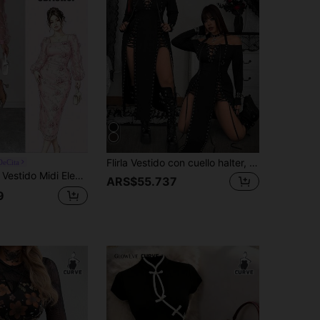
Flirla Vestido con cuello halter, abertura y lazo para mujer de talla grande con estilo sexy
DeCita
 Floral 3D Pesado, Doble Capa de Manga Abullonada, Tejido de Punto Elástico, Ajuste al Body Cómodo, Cintura Estilizada, para Mujeres, Desplazamientos, Citas, Romántico, Principios de Otoño, Primavera, Verano
ARS$55.737
9