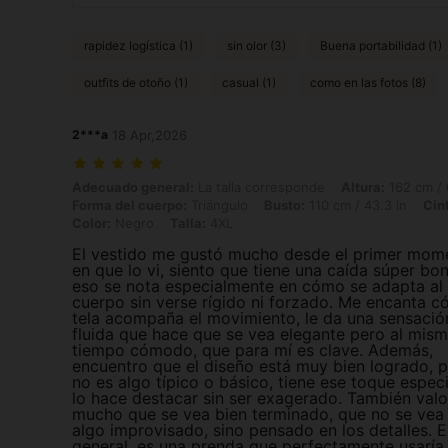
rapidez logística (1)
sin olor (3)
Buena portabilidad (1)
outfits de otoño (1)
casual (1)
como en las fotos (8)
2***a
18 Apr,2026
Adecuado general: La talla corresponde, Altura: 162 cm / 64 in, Peso:
Adecuado general:
La talla corresponde
Altura:
162 cm / 
Forma del cuerpo:
Triángulo
Busto:
110 cm / 43.3 in
Cin
Color:
Negro
Talla:
4XL
El vestido me gustó mucho desde el primer mom
en que lo vi, siento que tiene una caída súper bon
eso se nota especialmente en cómo se adapta al
cuerpo sin verse rígido ni forzado. Me encanta c
tela acompaña el movimiento, le da una sensació
fluida que hace que se vea elegante pero al mis
tiempo cómodo, que para mí es clave. Además,
encuentro que el diseño está muy bien logrado, 
no es algo típico o básico, tiene ese toque espec
lo hace destacar sin ser exagerado. También val
mucho que se vea bien terminado, que no se ve
algo improvisado, sino pensado en los detalles. 
general, es una prenda que perfectamente usaría