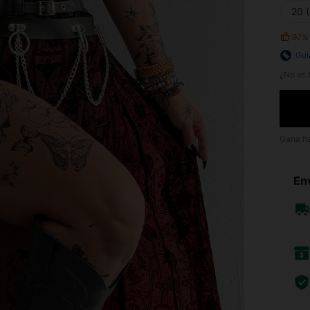
20 
97%
Guí
¿No es t
Gana h
Env