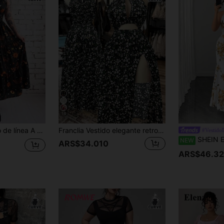
14
caciones, fiesta de cumpleaños, festival de música, San Valentín, vuelta al colegio, salidas diarias, atuendo de primavera/verano + Coachella/festival de música/fiesta, ideal para vacaciones
Franclia Vestido elegante retro de flores pequeñas burdeos con cuello hueco y abertura para vacaciones de primavera/verano para mujer de talla grande
#Vestido
SHEIN Elenzya Vestido largo para mujer de talla grande con estampado 
NEW
ARS$34.010
ARS$46.3