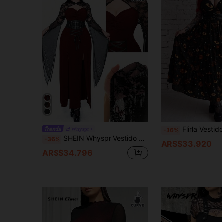
Flirla Vestido de línea A con tirantes finos y espalda descubierta, estampado romántico retro gótico punk de bosque oscuro, para mujer talla grande. Adecuado para uso diario, oficina, Acción de Gracias, va
Whyspr
-36%
SHEIN Whyspr Vestido de estilo gótico oscuro con mangas acampanadas de encaje de contraste y dobladillo con doble abertura para mujer de talla grande
-36%
ARS$33.920
ARS$34.796