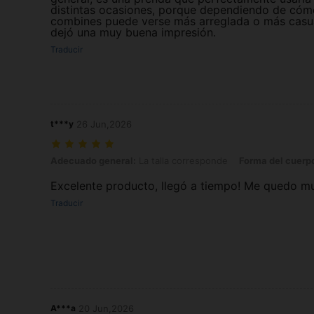
distintas ocasiones, porque dependiendo de cóm
combines puede verse más arreglada o más casu
dejó una muy buena impresión.
Traducir
t***y
26 Jun,2026
Adecuado general: La talla corresponde, Forma del cuerpo: Manzana
Adecuado general:
La talla corresponde
Forma del cuerp
Excelente producto, llegó a tiempo! Me quedo m
Traducir
A***a
20 Jun,2026