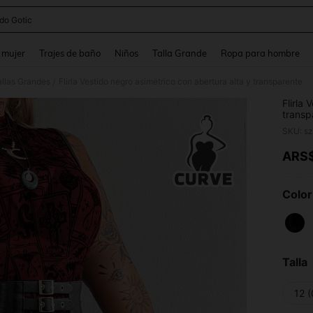
ido Gotic
and down arrow keys to navigate search Búsqueda reciente and Busca y Encuentr
 mujer
Trajes de baño
Niños
Talla Grande
Ropa para hombre
allas Grandes
Flirla Vestido negro asimétrico con abertura alta y transparente
/
Flirla
transp
SKU: s
ARS
PR
Color
Talla
12 