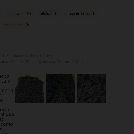
halloween (1)
disfraz (1)
ropa de fiesta (1)
no se ajusta (2)
 62 kg / 137 lbs, Forma del cuerpo: Triángulo, Busto: 110 cm / 43.3 in, Cintura: 8
64 in
Peso:
62 kg / 137 lbs
tura:
82 cm / 32 in
Caderas:
104 cm / 41 in
ento
ita y
ómo la
n
mo
porque
ial que
oro
a como
En
 para