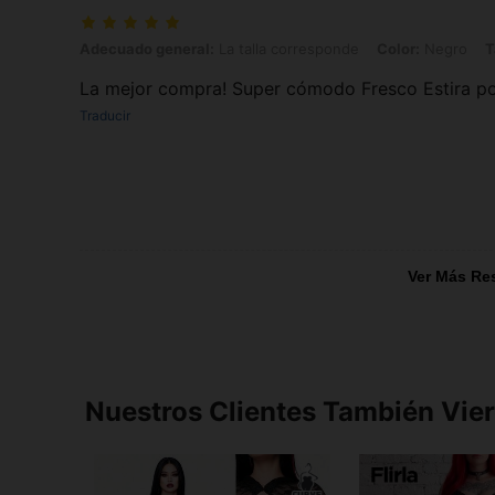
Adecuado general: La talla corresponde, Color: Negro, Talla: 0XL
Adecuado general:
La talla corresponde
Color:
Negro
T
La mejor compra! Super cómodo Fresco Estira 
Traducir
Ver Más Re
Nuestros Clientes También Vie