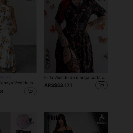
4
Flirla Vestido de manga corta con cuello de camisa, estilo bohemio, estampado, de corte holgado, con dobladillo dividido, para mujer de talla grande. Elegante y vintage, ideal para uso diario, vuelta al colegio, vacaciones, primavera, verano y todo el año.
DeCita
floral, cuello alto, sin mangas, cintura ceñida, estilo casual elegante para ir al trabajo, fiestas, Día de San Valentín, uso diario y vacaciones
ARS$53.171
28