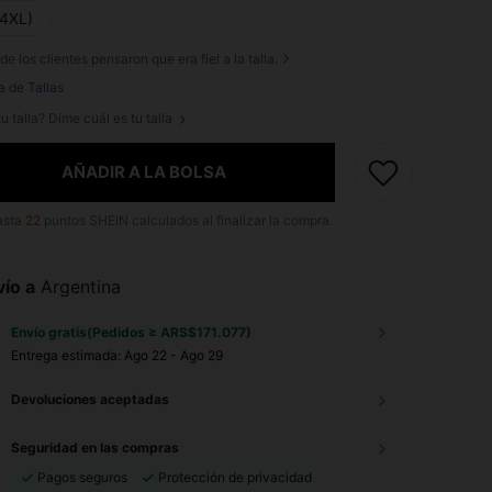
(4XL)
de los clientes pensaron que era fiel a la talla.
a de Tallas
u talla? Dime cuál es tu talla
AÑADIR A LA BOLSA
asta
22
puntos SHEIN calculados al finalizar la compra.
ío a
Argentina
Envío gratis(Pedidos ≥ ARS$171.077)
Entrega estimada:
Ago 22 - Ago 29
Devoluciones aceptadas
Seguridad en las compras
Pagos seguros
Protección de privacidad