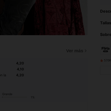
Descr
Talla
Sobre
Ver más
570K
4,20
4,10
n la
4,20
Grande
1%