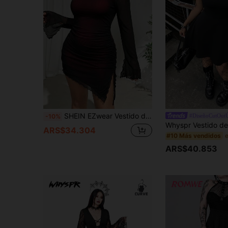
SHEIN EZwear Vestido de mezcla de poliéster y nailon con dobladillo asimétrico y plisado, talla grande
#DiseñoCutOut
-10%
ARS$34.304
#10 Más vendidos
ARS$40.853