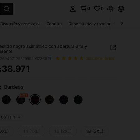
0
0
a. Press Enter to select.
Bisutería y accesorios
Zapatos
Ropa interior y ropa para dormir
Ho
 Vestido negro asimétrico con abertura alta y
arente
z260407175829852967363
(82 Comentarios)
38.971
$
ICE AND AVAILABILITY
:
Burdeos
US Talla
(0XL)
14 (1XL)
16 (2XL)
18 (3XL)