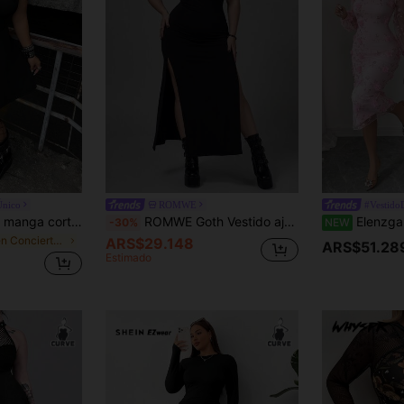
Único
ROMWE
#Vestido
Whyspr Vestido de manga corta para mujer talla grande con cuello redondo, estilo casual vanguardista y punk oscuro, con patchwork de malla, decoración de ojetes y cinta, diseño de cuello hueco con malla, vestido punk casual para festival de música Coachella, vestido de malla, vestido negro, adecuado para uso diario, Día de la Independencia, vacaciones, Halloween, regreso a clases, atuendos de vacaciones, vestido de primavera, vestido de otoño, uso en todas las estaciones
ROMWE Goth Vestido ajustado de manga corta con parches de malla para mujer de talla grande, de moda para el verano
Elenzga Vestido Midi Elegante de Talla Grande con Cuello Cuadrado, Manga Larga de Malla Rosa con Bordado
-30%
NEW
en Concierto Country Vestidos De Talla Grande
ARS$29.148
ARS$51.28
Estimado