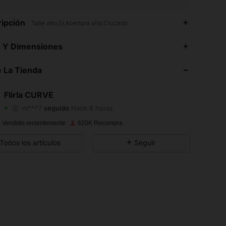
ipción
Talle alto,Sí,Abertura alta,Cruzado
4,88
6.5K
125K
s Y Dimensiones
4,88
6.5K
125K
 La Tienda
4,88
6.5K
125K
Flirla CURVE
m***7
seguido
Hace 8 horas
4,88
6.5K
125K
Calificación
Artículos
Seguidores
 Vendido recientemente
620K Recompra
4,88
6.5K
125K
Todos los artículos
Seguir
4,88
6.5K
125K
4,88
6.5K
125K
4,88
6.5K
125K
4,88
6.5K
125K