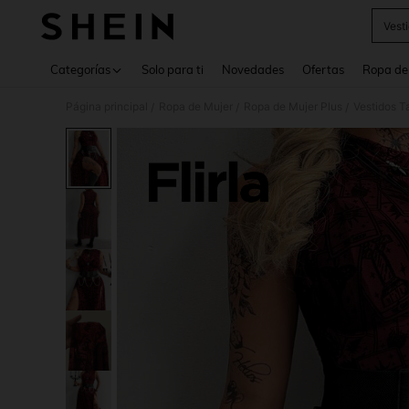
Vest
Use up 
Categorías
Solo para ti
Novedades
Ofertas
Ropa de
Página principal
Ropa de Mujer
Ropa de Mujer Plus
Vestidos T
/
/
/