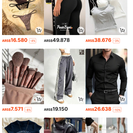
16.580
49.878
38.676
ARS$
ARS$
ARS$
-4%
-3%
7.571
19.150
26.638
ARS$
ARS$
ARS$
-8%
-10%