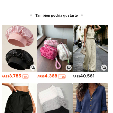
También podría gustarte
3.785
4.368
40.561
ARS$
ARS$
ARS$
-8%
-15%