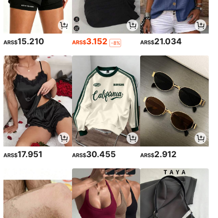
15.210
3.152
21.034
ARS$
ARS$
ARS$
-8%
17.951
30.455
2.912
ARS$
ARS$
ARS$