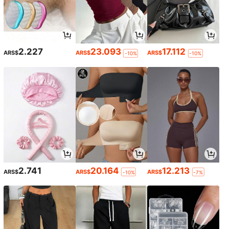
2.227
23.093
17.112
ARS$
ARS$
ARS$
-10%
-10%
2.741
20.164
12.213
ARS$
ARS$
ARS$
-10%
-7%