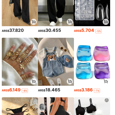
37.820
30.455
5.704
ARS$
ARS$
ARS$
-5%
6.149
18.465
3.186
ARS$
ARS$
ARS$
-8%
-7%