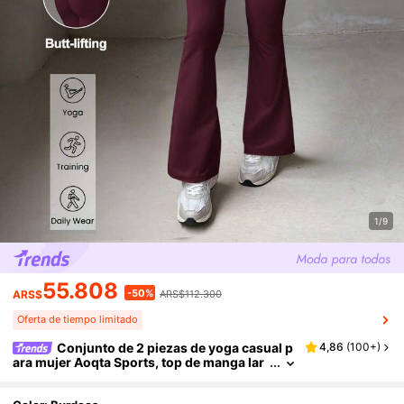
1/9
55.808
-50%
ARS$
ARS$112.300
Oferta de tiempo limitado
Conjunto de 2 piezas de yoga casual p
4,86
(
100+
)
ara mujer Aoqta Sports, top de manga lar
ga con cremallera y cuello alto & pantalon
es acampanados de cintura alta y efecto estili