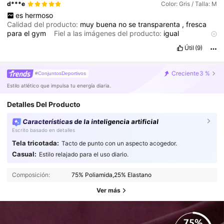
d***e
Color: Gris / Talla: M
es
hermoso
Calidad del producto:
muy
buena
no
se
transparenta
,
fresca
para
el
gym
Fiel a las imágenes del producto:
igual
Descripción del aroma:
no
tiene
Material de la tela:
lyra
muy
c
Útil
(9)
ó
moda
Ajuste:
hace
una
figura
muy
linda
Creciente
3 %
#ConjuntosDeportivos
Estilo atlético que impulsa tu energía diaria.
Detalles Del Producto
Características de la inteligencia artificial
Escrito basado en detalles
Tela tricotada:
Tacto de punto con un aspecto acogedor.
Casual:
Estilo relajado para el uso diario.
Composición:
75% Poliamida,25% Elastano
Ver más