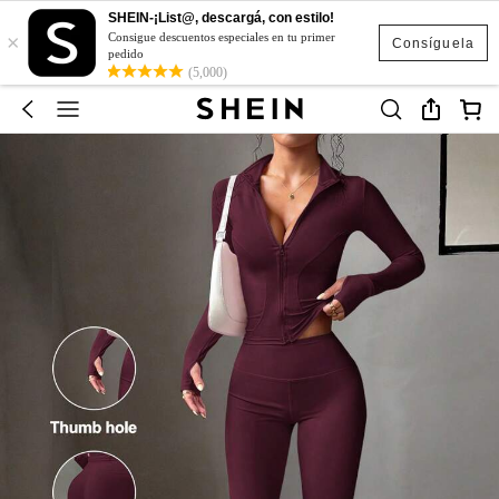
SHEIN-¡List@, descargá, con estilo!
×
Consigue descuentos especiales en tu primer
Consíguela
pedido
(5,000)