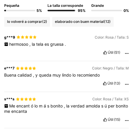
Pequeña
La talla corresponde
Grande
5%
95%
0%
lo volveré a comprar
(2)
elaborado con buen material
(12)
g***9
Color: Rosa / Talla: S
hermosoo
,
la
tela
es
gruesa
.
Útil
(51)
e***7
Color: Negro / Talla: M
Buena
calidad
,
y
queda
muy
lindo
lo
recomiendo
Útil
(13)
s***s
Color: Rosa / Talla: XS
Me
encant
ó
lo
m
á
s
bonito
,
la
verdad
amolda
s
ú
per
bonito
me
encanta
Útil
(15)