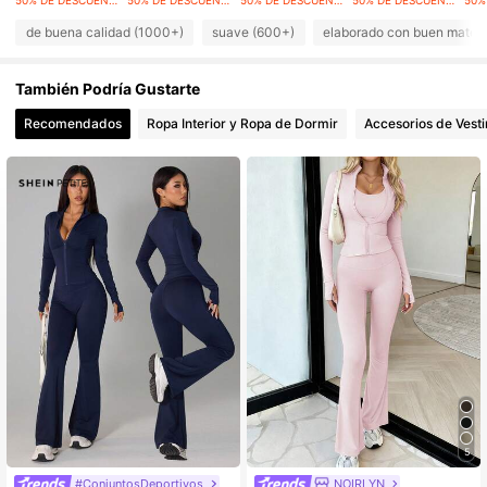
25K Seguidores
4,83
de buena calidad (1000+)
suave (600+)
elaborado con buen materi
25K Seguidores
4,83
También Podría Gustarte
Recomendados
Ropa Interior y Ropa de Dormir
Accesorios de Vesti
25K Seguidores
4,83
5
#ConjuntosDeportivos
NOIRLYN