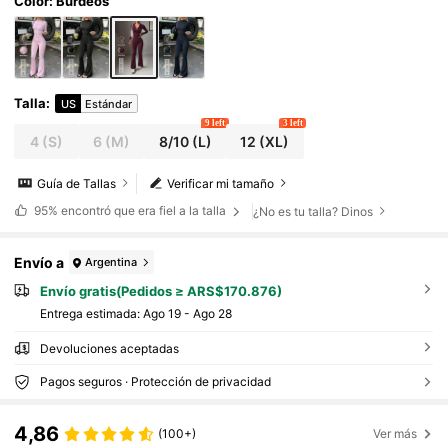
zante, para yoga, correr, entrenamiento, uso
Color: Burdeos
diario
Talla
:
US
Estándar
9 left
3 left
4
(S)
6
(M)
8/10
(L)
12
(XL)
Guía de Tallas
Verificar mi tamaño
95%
encontró que era fiel a la talla
¿No es tu talla? Dinos
Envío a
Argentina
Envío gratis(Pedidos ≥ ARS$170.876)
Entrega estimada:
Ago 19 - Ago 28
Devoluciones aceptadas
Pagos seguros · Protección de privacidad
4,86
(100+)
Ver más