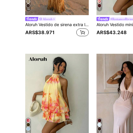
19
7
Aloruh
#RomanceRivie
Aloruh Vestido de sirena extra largo con decoración de metal hueco y estampado de leopardo bohemio para mujer
ARS$38.971
ARS$43.248
34
6