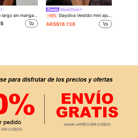
h
#SaténYSeda
Aloruh Vestido largo sin mangas y sin espalda de color marrón oscuro para mujer, ropa de playa y resort de fiesta de los 70 con abertura alta y diseño calado, vestido ajustado de encaje bohemio tropical
Slaydiva Vestido mini ajustado de mujer con estampado floral y cuello halter
-10%
05
ARS$18.138
APP