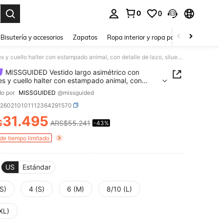
0
0
a. Press Enter to select.
Bisutería y accesorios
Zapatos
Ropa interior y ropa para dormir
Ho
MISSGUIDED Vestido largo asimétrico con volantes y cuello halter con estampado animal, con detalle de lazo, silueta fluida para fiestas y ocasiones de noche
MISSGUIDED Vestido largo asimétrico con
es y cuello halter con estampado animal, con
 de lazo, silueta fluida para fiestas y ocasiones de
o por
MISSGUIDED
@missguided
z260210101112364291570
31.495
$
ARS$55.241
-43%
ICE AND AVAILABILITY
 de tiempo limitado
US
Estándar
S)
4 (S)
6 (M)
8/10 (L)
XL)