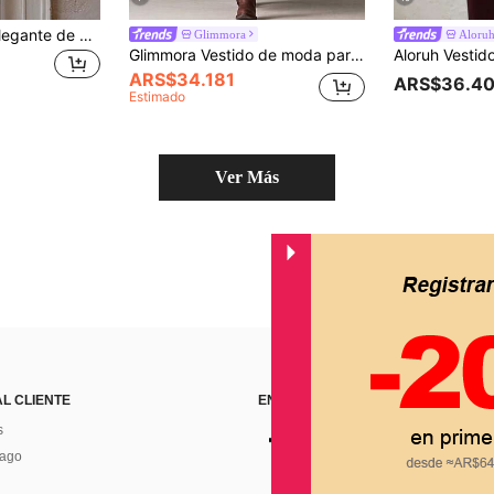
Vestido de fiesta elegante de verano, vestido de playa sexy con patchwork transparente en la cintura, espalda descubierta y cuello halter, adecuado para boda, vacaciones
Glimmora
Aloru
Glimmora Vestido de moda para mujer con volantes, ribete de encaje, tirantes finos y estampado completo
ARS$34.181
ARS$36.4
Estimado
Ver Más
AL CLIENTE
ENCUÉNTRANOS EN
s
Pago