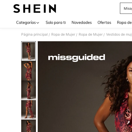
Miss
Use up 
Categorías
Solo para ti
Novedades
Ofertas
Ropa de
Página principal
Ropa de Mujer
Ropa de Mujer
Vestidos de muj
/
/
/