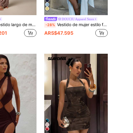
DOUCIU Apparel Store
ra, con cuello en pico con recorte de encaje, tirantes finos y espalda abierta, vestido de noche de verano
Vestido de mujer estilo francés con pliegues asimétricos y abertura alta, diseño que define la cintura, adecuado para fiestas y vacaciones en la playa
-28%
201
ARS$47.595
15