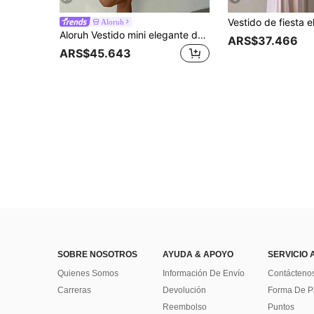
Aloruh
Aloruh Vestido mini elegante de mujer con cuello de halter y corbata en color amarillo claro
ARS$37.466
ARS$45.643
SOBRE NOSOTROS
AYUDA & APOYO
SERVICIO 
Quienes Somos
Información De Envío
Contácteno
Carreras
Devolución
Forma De 
Reembolso
Puntos