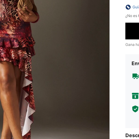
Guí
¿No es t
Gana h
Env
Descr