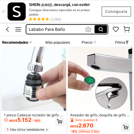
SHEIN-¡List@, descargá, con estilo!
×
Aerator
Consigue descuentos especiales en tu primer
Consíguela
pedido
Filtro De Agua
(5,000)
Lababo Para Baño
Filtro Para Llave
Recomendados
Más populares
Precio
Filtros
Regadera Para Fregadero
Aerator
Filtro De Agua
1 pieza Cabezal rociador de grifo d
Aireador de grifo, boquilla de grifo a
5.152
e cocina de acero inoxidable, boquil
horradora de agua - Roscada reem
Solo quedan 8
ARS$
-14%
la extensible y giratoria ahorradora
plazable, anti-calcificación, filtro d
2.670
ARS$
de agua antisalpicaduras
e grifo de cocina & baño, fácil instal
1
Hay otros vendedores
-8%
¡Últimos 3 días
ación - Otros materiales