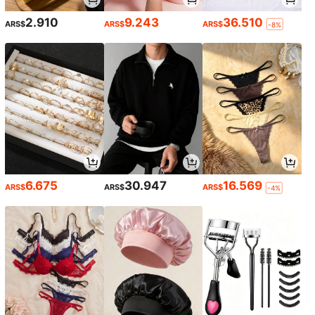
2.910
9.243
36.510
ARS$
ARS$
ARS$
-8%
6.675
30.947
16.569
ARS$
ARS$
ARS$
-4%