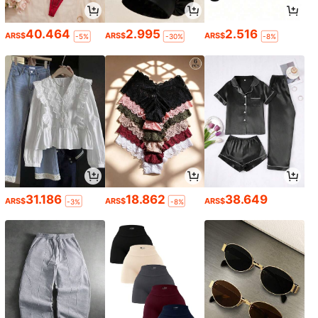
40.464
2.995
2.516
ARS$
ARS$
ARS$
-5%
-30%
-8%
31.186
18.862
38.649
ARS$
ARS$
ARS$
-3%
-8%