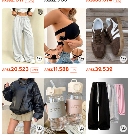
ARS$
ARS$
ARS$
-10%
-8%
20.523
11.588
39.539
ARS$
ARS$
ARS$
-69%
-3%