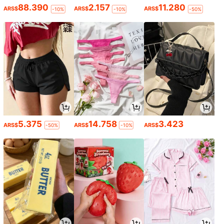
88.390
2.157
11.280
ARS$
ARS$
ARS$
-10%
-10%
-50%
5.375
14.758
3.423
ARS$
ARS$
ARS$
-50%
-10%