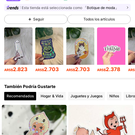
9.7K Seguidores
4,90
Esta tienda está seleccionada como
「Botique de moda」
Seguir
Todos los artículos
9.7K Seguidores
4,90
9.7K Seguidores
4,90
9.7K Seguidores
4,90
9.7K Seguidores
4,90
2.823
2.703
2.703
2.378
ARS$
ARS$
ARS$
ARS$
ARS
9.7K Seguidores
4,90
También Podría Gustarte
Recomendados
Hogar & Vida
Juguetes y Juegos
Niños
Libro
9.7K Seguidores
4,90