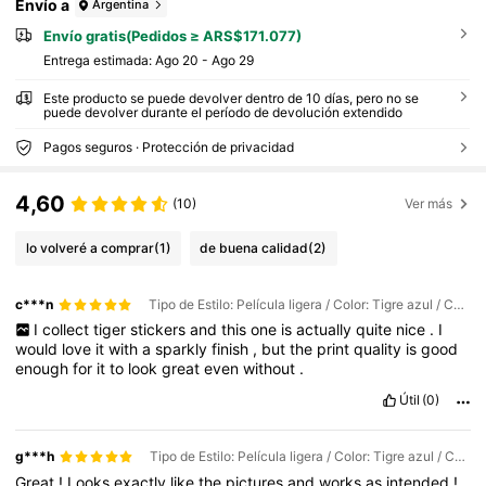
Envío a
Argentina
Envío gratis(Pedidos ≥ ARS$171.077)
Entrega estimada:
Ago 20 - Ago 29
Este producto se puede devolver dentro de 10 días, pero no se
puede devolver durante el período de devolución extendido
Pagos seguros · Protección de privacidad
4,60
(10)
Ver más
lo volveré a comprar
(1)
de buena calidad
(2)
c***n
Tipo de Estilo: Película ligera / Color: Tigre azul / Cantidad: 1PC
I
collect
tiger
stickers
and
this
one
is
actually
quite
nice
.
I
would
love
it
with
a
sparkly
finish
,
but
the
print
quality
is
good
enough
for
it
to
look
great
even
without
.
Útil
(0)
g***h
Tipo de Estilo: Película ligera / Color: Tigre azul / Cantidad: 1PC
Great
!
Looks
exactly
like
the
pictures
and
works
as
intended
!