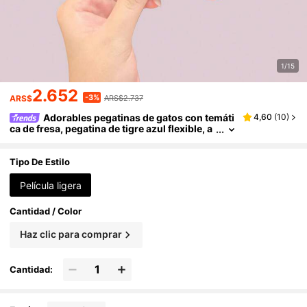
1/15
2.652
-3%
ARS$
ARS$2.737
Adorables pegatinas de gatos con temáti
4,60
(
10
)
ca de fresa, pegatina de tigre azul flexible, a
mbas resistentes a los arañazos, perfectas
para decorar portátiles, motocicletas, cajas de h
erramientas, guitarras, patinetes, suministros d
Tipo De Estilo
e scrapbooking, útiles escolares
Película ligera
Cantidad / Color
Haz clic para comprar
Cantidad: