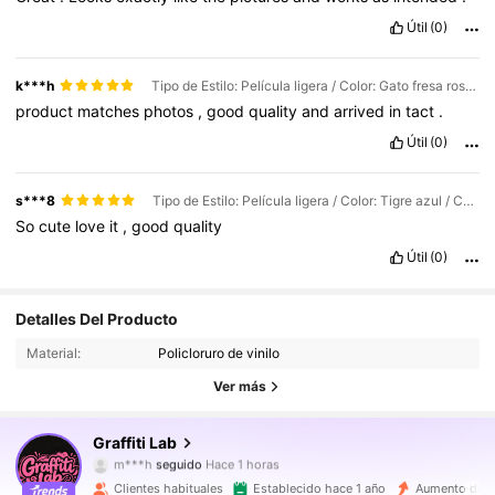
Útil
(0)
k***h
Tipo de Estilo: Película ligera / Color: Gato fresa rosa / Cantidad: 1PC
product
matches
photos
,
good
quality
and
arrived
in
tact
.
Útil
(0)
s***8
Tipo de Estilo: Película ligera / Color: Tigre azul / Cantidad: 1PC
So
cute
love
it
,
good
quality
Útil
(0)
9.7K Seguidores
4,90
Detalles Del Producto
Material:
Policloruro de vinilo
9.7K Seguidores
4,90
Ver más
9.7K Seguidores
4,90
Graffiti Lab
m***h
seguido
Hace 1 horas
9.7K Seguidores
4,90
Clientes habituales
Establecido hace 1 año
Aumento de v