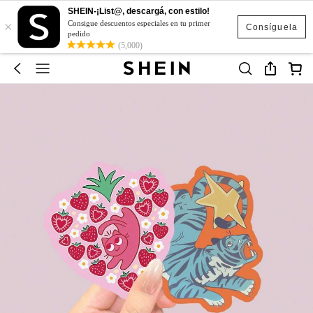
SHEIN-¡List@, descargá, con estilo!
×
Consigue descuentos especiales en tu primer
Consíguela
pedido
(5,000)