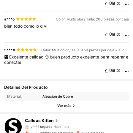
Útil
(0)
s***o
Color: Multicolor / Talla: 200 piezas por caja
bien
todo
como
lo
q
vi
Útil
(0)
5***0
Color: Multicolor / Talla: 450 piezas por caja + alicates
Excelente
calidad
👌
buen
producto
excelente
para
reparar
e
conectar
Útil
(0)
114 Seguidores
4,86
Detalles Del Producto
Material:
Aleación de Cobre
114 Seguidores
4,86
Ver más
114 Seguidores
4,86
Callous Kitten
y***1
seguido
Hace 1 día
114 Seguidores
4,86
3.9K Vendido recientemente
451 Recompra