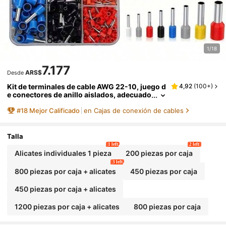
1/18
7.177
ARS$
Desde
Kit de terminales de cable AWG 22-10, juego d
4,92
(
100+
)
e conectores de anillo aislados, adecuado
para uso industrial, 8 tipos de conectores
#
18
Mejor Calificado
en Cajas de conexión de cables
AWG 22-7, surtido de terminales de clavija, ter
minales de extremo de cable aislados con cri
mpado de cobre
Talla
1 left
2 left
Alicates individuales 1 pieza
200 piezas por caja
3 left
800 piezas por caja + alicates
450 piezas por caja
450 piezas por caja + alicates
1200 piezas por caja + alicates
800 piezas por caja