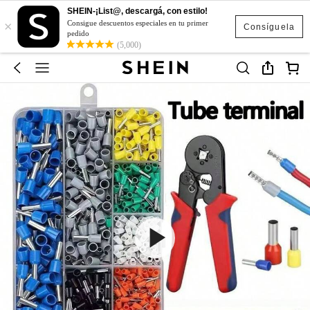
SHEIN-¡List@, descargá, con estilo!
×
Consigue descuentos especiales en tu primer
Consíguela
pedido
(5,000)