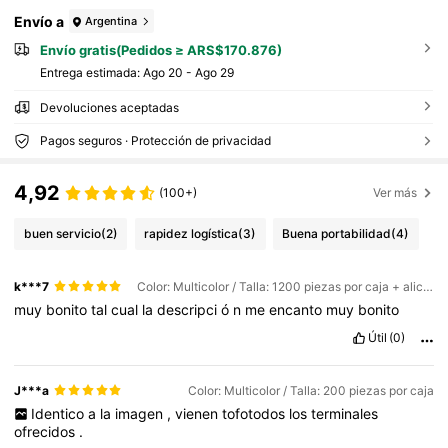
Envío a
Argentina
Envío gratis(Pedidos ≥ ARS$170.876)
Entrega estimada:
Ago 20 - Ago 29
Devoluciones aceptadas
Pagos seguros · Protección de privacidad
4,92
(100+)
Ver más
buen servicio
(2)
rapidez logística
(3)
Buena portabilidad
(4)
k***7
Color: Multicolor / Talla: 1200 piezas por caja + alicates
muy
bonito
tal
cual
la
descripci
ó
n
me
encanto
muy
bonito
Útil
(0)
J***a
Color: Multicolor / Talla: 200 piezas por caja
Identico
a
la
imagen
,
vienen
tofotodos
los
terminales
ofrecidos
.