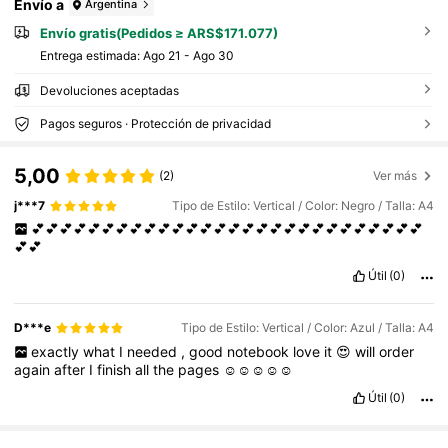
Envío a
Argentina
Envío gratis(Pedidos ≥ ARS$171.077)
Entrega estimada:
Ago 21 - Ago 30
Devoluciones aceptadas
Pagos seguros · Protección de privacidad
5,00
(2)
Ver más
j***7
Tipo de Estilo: Vertical / Color: Negro / Talla: A4
💕💕💕💕💕💕💕💕💕💕💕💕💕💕💕💕💕💕💕💕💕💕💕💕💕💕💕💕
💕💕
Útil
(0)
D***e
Tipo de Estilo: Vertical / Color: Azul / Talla: A4
exactly
what
I
needed
,
good
notebook
love
it
😍
will
order
again
after
I
finish
all
the
pages
☺️☺️☺️☺️☺️
Útil
(0)
307 Seguidores
4,82