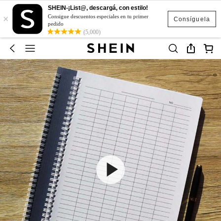
SHEIN-¡List@, descargá, con estilo!
×
Consigue descuentos especiales en tu primer
Consíguela
pedido
(5,000)