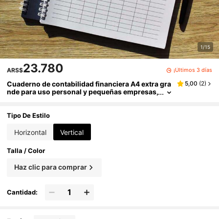
1/15
23.780
¡Últimos 3 días
ARS$
Cuaderno de contabilidad financiera A4 extra gra
5,00
(
2
)
nde para uso personal y pequeñas empresas,
adecuado para contabilidad del hogar, sumin
istros de oficina, seguimiento de gastos, registro
s de pagos y recibos de la empresa, suministros
Tipo De Estilo
escolares
Horizontal
Vertical
Talla / Color
Haz clic para comprar
Cantidad: