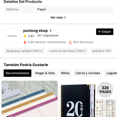
Detalles Del Producto
307 Seguidores
4,82
Material:
Papel
307 Seguidores
4,82
Ver más
307 Seguidores
4,82
yunlong shop
Seguir
307 Seguidores
4,82
s***5
seguido
Hace 1 día
307 Seguidores
4,82
9.8K Vendido recientemente
653 Recompra
307 Seguidores
4,82
de buena calidad (300+)
como en las fotos (100+)
práctico (100+)
307 Seguidores
4,82
También Podría Gustarte
307 Seguidores
4,82
307 Seguidores
Recomendados
Hogar & Vida
Niños
Libros y revistas
Juguet
4,82
307 Seguidores
4,82