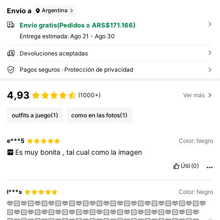
s
Envío a
Argentina
Envío gratis(Pedidos ≥ ARS$171.166)
Entrega estimada:
Ago 21 - Ago 30
Devoluciones aceptadas
Pagos seguros · Protección de privacidad
4,93
(1000+)
Ver más
outfits a juego
(1)
como en las fotos
(1)
e***5
Color: Negro
Es
muy
bonita
,
tal
cual
como
la
imagen
Útil
(0)
l***s
Color: Negro
🫶🏻🫶🏻🫶🏻🫶🏻🫶🏻🫶🏻🫶🏻🫶🏻🫶🏻🫶🏻🫶🏻🫶🏻🫶🏻🫶🏻🫶
🏻🫶🏻🫶🏻🫶🏻🫶🏻🫶🏻🫶🏻🫶🏻🫶🏻🫶🏻🫶🏻🫶🏻🫶🏻🫶🏻🫶