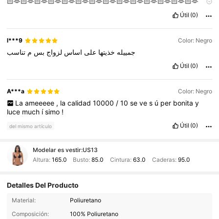
🏻🫶🏻🫶🏻🫶🏻🫶🏻🫶🏻🫶🏻🫶🏻🫶🏻🫶🏻🫶🏻🫶🏻🫶🏻🫶🏻🫶
🏻🫶🏻🫶🏻🫶🏻
Útil
(0)
l***9
Color: Negro
جمييله
خذيتها
على
اساس
لزواج
بس
م
تناسب
Útil
(0)
A***a
Color: Negro
La
ameeeee
,
la
calidad
10000
/
10
se
ve
s
ú
per
bonita
y
luce
much
í
simo
!
Útil
(0)
del mismo artículo
Modelar es vestir:
US13
Altura:
165.0
Busto:
85.0
Cintura:
63.0
Caderas:
95.0
Detalles Del Producto
Material:
Poliuretano
Composición:
100% Poliuretano