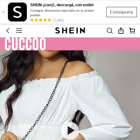
SHEIN-¡List@, descargá, con estilo!
×
Consigue descuentos especiales en tu primer
Consíguela
pedido
(5,000)