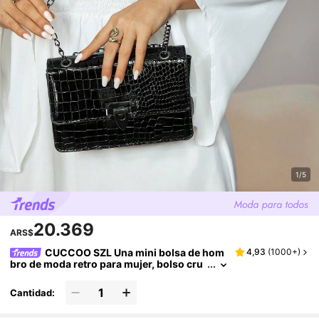
1/5
20.369
ARS$
CUCCOO SZL Una mini bolsa de hom
4,93
(
1000+
)
bro de moda retro para mujer, bolso cru
zado ligero de cadena de metal PU, bols
o cuadrado casual con cierre, bolso de caim
Cantidad:
án, bolso de compras para chicas jóvenes, a
decuado para el transporte diario de mujere