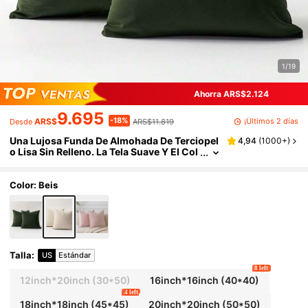
1/19
Ahorra ARS$2.124
9.695
-18%
¡Últimos 2 días
ARS$
ARS$11.819
Desde
Una Lujosa Funda De Almohada De Terciopel
4,94
(
1000+
)
o Lisa Sin Relleno. La Tela Suave Y El Col
or Puro Hacen Que La Funda De Cojín Se
a Adecuada Para Decoración En Sofás, Salon
es, Dormitorios, Suelos, Bancos, Coches, Ofi
Color: Beis
cinas, Cafeterías Y Otros Lugares De Ocio. L
a Funda De Almohada No Se Caerá. Sin Pillin
g, Utilizable En Todas Las Estaciones.
Talla
:
US
Estándar
8 left
12inch*20inch
(30*50)
16inch*16inch
(40*40)
4 left
18inch*18inch
(45*45)
20inch*20inch
(50*50)