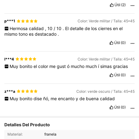
Útil
(2)
p***1
Color: Verde militar / Talla: 45*45
Hermosa
calidad
,
10
/
10
.
El
detalle
de
los
cierres
en
el
mismo
tono
es
destacado
.
Útil
(0)
l***4
Color: Verde militar / Talla: 45*45
Muy
bonito
el
color
me
gust
ó
mucho
much
í
simas
gracias
Útil
(0)
z***a
Color: verde oscuro / Talla: 45*45
Muy
bonito
dise
ñó,
me
encanto
y
de
buena
calidad
Útil
(0)
Detalles Del Producto
Material:
franela