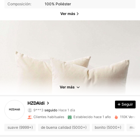
Composición:
100% Poliéster
Ver más
2.5K Seguidores
4,94
2.5K Seguidores
4,94
Ver más
2.5K Seguidores
4,94
HZDAIdi
Seguir
9***3
seguido
Hace 1 día
2.5K Seguidores
4,94
Clientes habituales
Establecido hace 1 año
110K Vendid
suave (9999+)
de buena calidad (5000+)
bonito (5000+)
muy c
2.5K Seguidores
4,94