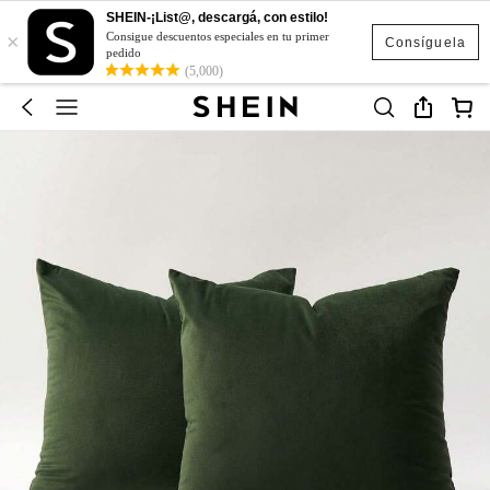
SHEIN-¡List@, descargá, con estilo!
×
Consigue descuentos especiales en tu primer
Consíguela
pedido
(5,000)