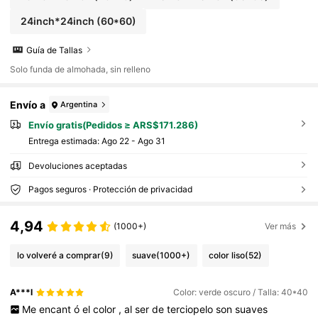
24inch*24inch
(60*60)
Guía de Tallas
Solo funda de almohada, sin relleno
Envío a
Argentina
Envío gratis(Pedidos ≥ ARS$171.286)
Entrega estimada:
Ago 22 - Ago 31
Devoluciones aceptadas
Pagos seguros · Protección de privacidad
4,94
(1000+)
Ver más
lo volveré a comprar
(9)
suave
(1000+)
color liso
(52)
A***l
Color: verde oscuro / Talla: 40*40
Me
encant
ó
el
color
,
al
ser
de
terciopelo
son
suaves