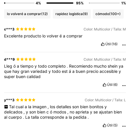
4%
95%
1%
lo volveré a comprar
(12)
rapidez logística
(9)
cómodo
(100+)
c***3
Color: Multicolor / Talla: M
Excelente
producto
lo
volver
é
a
comprar
Útil
(16)
d***9
Color: Multicolor / Talla: M
Lleg
ó
a
tiempo
y
todo
completo
.
Recomiendo
mucho
shein
ya
que
hay
gran
variedad
y
todo
est
á
a
buen
precio
accesible
y
super
buen
calidad
Útil
(6)
y***3
Color: Multicolor / Talla: L
Tal
cual
a
la
imagen
,
los
detalles
son
bien
bonitos
y
delicados
,
y
son
bien
c
ó
modos
,
no
aprieta
y
se
ajustan
bien
al
cuerpo
.
La
talla
corresponde
a
la
pedida
.
Útil
(5)