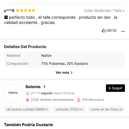
y***6
Color: Multicolor / Talla: L
perfecto
todo
,
el
talle
corresponde
.
producto
sin
olor
.
la
calidad
excelente
.
gracias
Útil
(2)
Detalles Del Producto
5.7K Seguidores
4,90
Material:
Nailon
Composición:
75% Poliamida, 25% Elastano
5.7K Seguidores
4,90
Ver más
5.7K Seguidores
4,90
Solonie.
Seguir
a***4
seguido
Hace 14 horas
5.7K Seguidores
4,90
220K Vendido recientemente
57K Recompra
5.7K Seguidores
4,90
de buena calidad (9999+)
cómodo (7000+)
como en las fotos (400
5.7K Seguidores
4,90
También Podría Gustarte