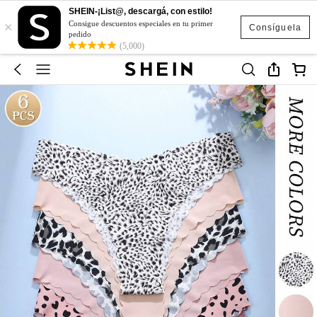
SHEIN-¡List@, descargá, con estilo!
×
Consigue descuentos especiales en tu primer
Consíguela
pedido
(5,000)