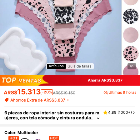
Guia de tallas
Artículos
1/9
Ahorra ARS$3.837
15.313
ARS$
-20%
¡Últimas 9 horas
ARS$19.150
Ahorros Extra de ARS$3.837
6 piezas de ropa interior sin costuras para m
4,89
(
1000+
)
ujeres, con tela cómoda y cintura ondula
da, bragas con estampados hermosos
Color: Multicolor