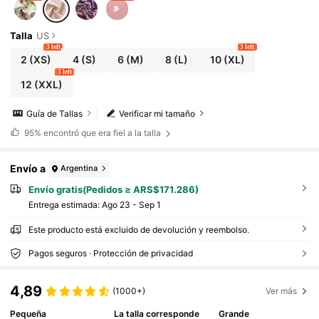
Talla
US
3 left
3 left
2
(XS)
4
(S)
6
(M)
8
(L)
10
(XL)
3 left
12
(XXL)
Guía de Tallas
Verificar mi tamaño
95%
encontró que era fiel a la talla
Envío a
Argentina
Envío gratis(Pedidos ≥ ARS$171.286)
Entrega estimada:
Ago 23 - Sep 1
Este producto está excluido de devolución y reembolso.
Pagos seguros · Protección de privacidad
4,89
(1000+)
Ver más
Pequeña
La talla corresponde
Grande