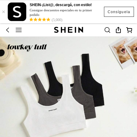
SHEIN-¡List@, descargá, con estilo!
×
Consigue descuentos especiales en tu primer
Consíguela
pedido
(5,000)