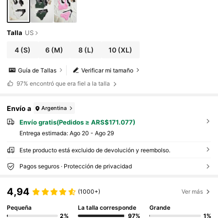
Talla
US
4
(S)
6
(M)
8
(L)
10
(XL)
Guía de Tallas
Verificar mi tamaño
97%
encontró que era fiel a la talla
Envío a
Argentina
Envío gratis(Pedidos ≥ ARS$171.077)
Entrega estimada:
Ago 20 - Ago 29
Este producto está excluido de devolución y reembolso.
Pagos seguros · Protección de privacidad
4,94
(1000+)
Ver más
Pequeña
La talla corresponde
Grande
2%
97%
1%