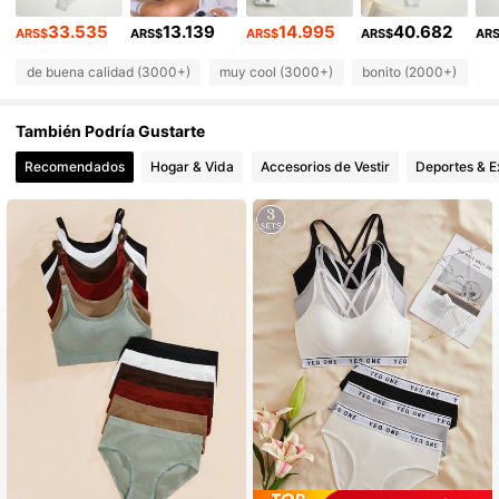
33.535
13.139
14.995
40.682
37K Seguidores
4,84
ARS$
ARS$
ARS$
ARS$
AR
de buena calidad (3000+)
muy cool (3000+)
bonito (2000+)
c
37K Seguidores
4,84
También Podría Gustarte
37K Seguidores
4,84
Recomendados
Hogar & Vida
Accesorios de Vestir
Deportes & E
37K Seguidores
4,84