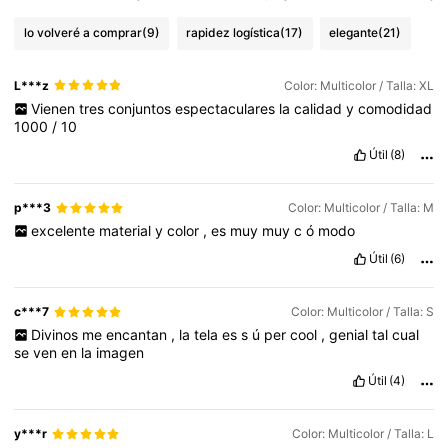
lo volveré a comprar
(9)
rapidez logística
(17)
elegante
(21)
L***z
Color: Multicolor / Talla: XL
Vienen
tres
conjuntos
espectaculares
la
calidad
y
comodidad
1000
/
10
Útil
(8)
p***3
Color: Multicolor / Talla: M
excelente
material
y
color
,
es
muy
muy
c
ó
modo
Útil
(6)
c***7
Color: Multicolor / Talla: S
Divinos
me
encantan
,
la
tela
es
s
ú
per
cool
,
genial
tal
cual
se
ven
en
la
imagen
Útil
(4)
y***r
Color: Multicolor / Talla: L