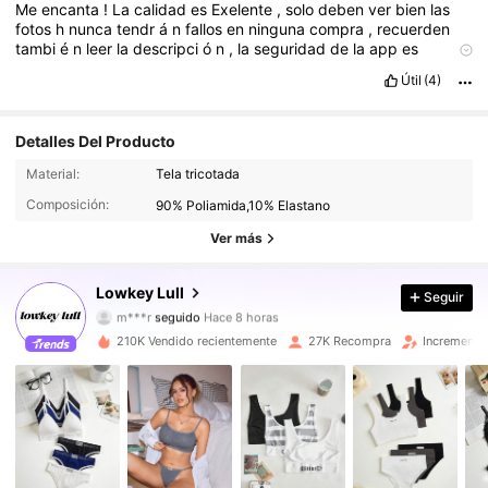
Me
encanta
!
La
calidad
es
Exelente
,
solo
deben
ver
bien
las
fotos
h
nunca
tendr
á
n
fallos
en
ninguna
compra
,
recuerden
tambi
é
n
leer
la
descripci
ó
n
,
la
seguridad
de
la
app
es
excepcional
,
gracias
shein
!
Útil
(4)
Detalles Del Producto
37K Seguidores
4,84
Material:
Tela tricotada
Composición:
90% Poliamida,10% Elastano
37K Seguidores
4,84
Ver más
37K Seguidores
4,84
Lowkey Lull
Seguir
m***r
seguido
Hace 8 horas
37K Seguidores
4,84
210K Vendido recientemente
27K Recompra
Incremento
37K Seguidores
4,84
37K Seguidores
4,84
37K Seguidores
4,84