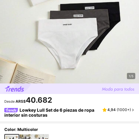
1/5
40.682
ARS$
Desde
Lowkey Lull Set de 6 piezas de ropa
4,94
(
1000+
)
interior sin costuras
Color: Multicolor