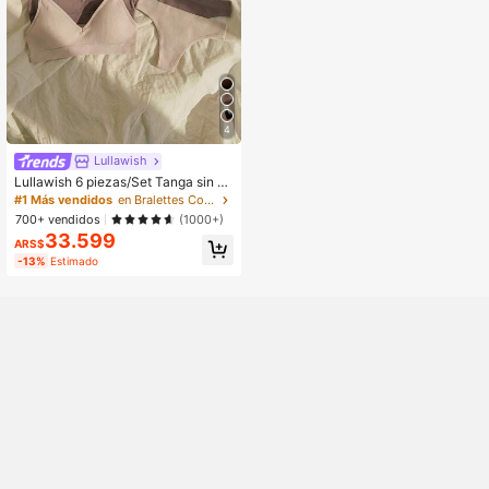
4
Lullawish
Lullawish 6 piezas/Set Tanga sin co
sturas y sin aros, estilo casual
#1 Más vendidos
en Bralettes Conjuntos de sujetador y braguita par
700+ vendidos
(1000+)
33.599
ARS$
-13%
Estimado