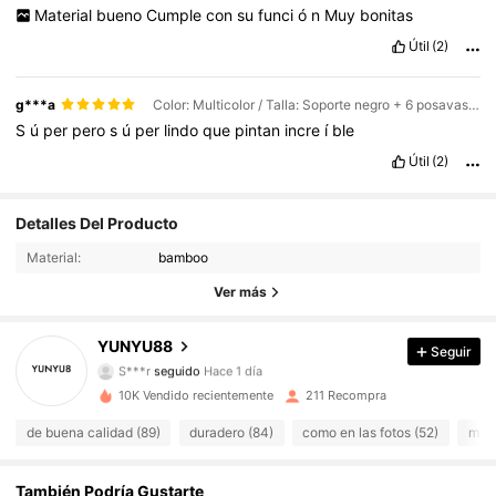
Material
bueno
Cumple
con
su
funci
ó
n
Muy
bonitas
Útil
(2)
g***a
Color: Multicolor / Talla: Soporte negro + 6 posavasos
S
ú
per
pero
s
ú
per
lindo
que
pintan
incre
í
ble
Útil
(2)
96 Seguidores
4,80
Detalles Del Producto
Material:
bamboo
96 Seguidores
4,80
Ver más
96 Seguidores
4,80
YUNYU88
Seguir
96 Seguidores
4,80
10K Vendido recientemente
211 Recompra
96 Seguidores
4,80
de buena calidad (89)
duradero (84)
como en las fotos (52)
muy 
96 Seguidores
4,80
También Podría Gustarte