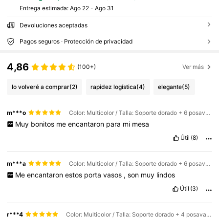
Entrega estimada:
Ago 22 - Ago 31
Devoluciones aceptadas
Pagos seguros · Protección de privacidad
4,86
(100+)
Ver más
lo volveré a comprar
(2)
rapidez logística
(4)
elegante
(5)
m***o
Color: Multicolor / Talla: Soporte dorado + 6 posavasos
Muy
bonitos
me
encantaron
para
mi
mesa
Útil
(8)
m***a
Color: Multicolor / Talla: Soporte dorado + 6 posavasos
Me
encantaron
estos
porta
vasos
,
son
muy
lindos
Útil
(3)
r***4
Color: Multicolor / Talla: Soporte dorado + 4 posavasos