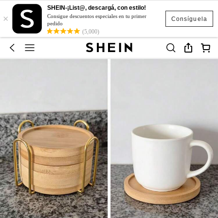
SHEIN-¡List@, descargá, con estilo!
×
Consigue descuentos especiales en tu primer
Consíguela
pedido
(5,000)