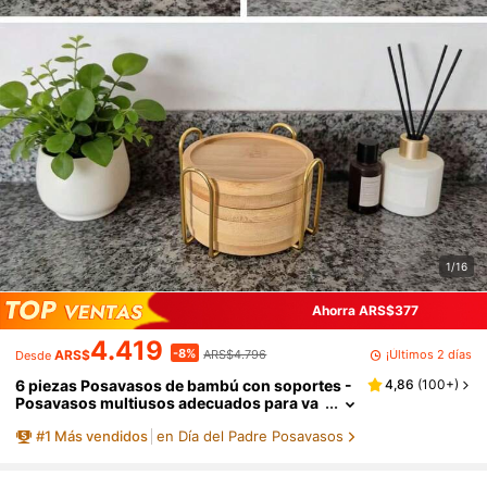
1/16
Ahorra ARS$377
4.419
-8%
¡Últimos 2 días
ARS$
ARS$4.796
Desde
6 piezas Posavasos de bambú con soportes -
4,86
(
100+
)
Posavasos multiusos adecuados para va
sos grandes, copas, tazas de café, sucule
#
1
Más vendidos
en Día del Padre Posavasos
ntas y otras plantas, posavasos de madera na
tural para decoración del hogar, cocina y bar