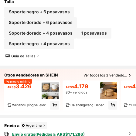
Talla
Soporte negro + 6 posavasos
Soporte dorado + 6 posavasos
Soporte dorado + 4 posavasos
1 posavasos
Soporte negro + 4 posavasos
Guía de Tallas
Otros vendedores en SHEIN
Ver todos los 3 vendedores
precio mínimo
3.426
4.179
4
ARS$
ARS$
ARS$
80+ vendidos
Wenzhou yingbei electronic commerce co ltd
Caishengwang Department Store Home Furnishings
YUN
Envío a
Argentina
Envío gratis(Pedidos ≥ ARS$171.286)