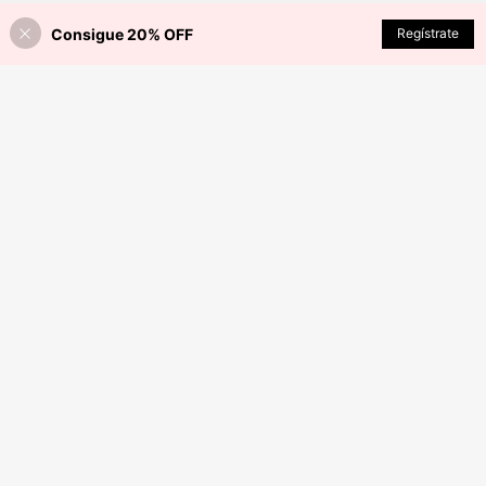
Consigue 20% OFF
AÑADIR A LA BOLSA
Regístrate
¡8% DE DESCUENTO!