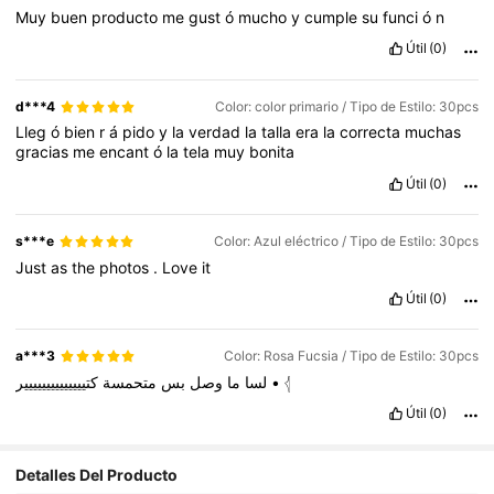
Muy
buen
producto
me
gust
ó
mucho
y
cumple
su
funci
ó
n
Útil
(0)
d***4
Color: color primario / Tipo de Estilo: 30pcs
Lleg
ó
bien
r
á
pido
y
la
verdad
la
talla
era
la
correcta
muchas
gracias
me
encant
ó
la
tela
muy
bonita
Útil
(0)
s***e
Color: Azul eléctrico / Tipo de Estilo: 30pcs
Just
as
the
photos
.
Love
it
Útil
(0)
a***3
Color: Rosa Fucsia / Tipo de Estilo: 30pcs
متحمسة
بس
وصل
ما
لسا
كتيييييييييييييير
•
𓂆
Útil
(0)
68 Seguidores
4,80
Detalles Del Producto
68 Seguidores
4,80