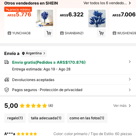
Otros vendedores en SHEIN
Ver todos los 6 vendedores
precio mínimo
5.776
6.322
7.006
ARS$
ARS$
ARS$
YUNCHAO8
SHANBANZI
WUSHENG
Envío a
Argentina
Envío gratis(Pedidos ≥ ARS$170.876)
Entrega estimada:
Ago 19 - Ago 28
Devoluciones aceptadas
Pagos seguros · Protección de privacidad
5,00
(4)
Ver más
regalo
(1)
talla adecuada
(1)
como en las fotos
(1)
A***a
Color: color primario / Tipo de Estilo: 60 piezas