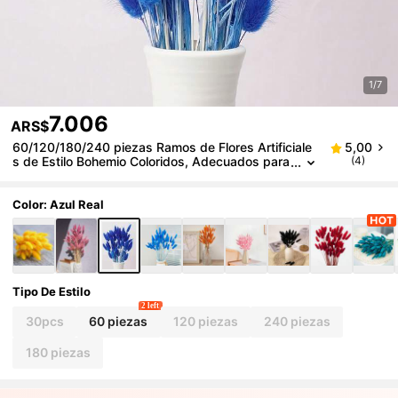
1/7
7.006
ARS$
60/120/180/240 piezas Ramos de Flores Artificiale
5,00
s de Estilo Bohemio Coloridos, Adecuados para
(4)
Decoración del Hogar, Decoraciones de Boda, F
estivales de Primavera, Ramadán, Pascua, Día de la
Madre y Regalos del Día de San Valentín
Color: Azul Real
Tipo De Estilo
2 left
30pcs
60 piezas
120 piezas
240 piezas
180 piezas