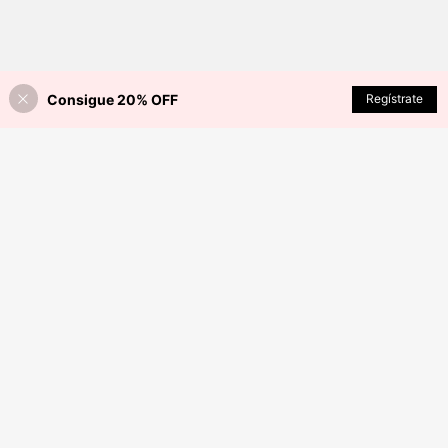
Consigue 20% OFF
AÑADIR A LA BOLSA
Regístrate
¡5% DE DESCUENTO!