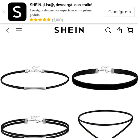
SHEIN-¡List@, descargá, con estilo!
×
Consigue descuentos especiales en tu primer
Consíguela
pedido
(5,000)