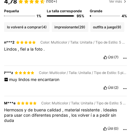
4,78
(100+)
Ver más
Pequeña
La talla corresponde
Grande
1%
95%
4%
lo volveré a comprar
(4)
impresionante
(29)
outfits a juego
(9)
n***2
Color: Multicolor / Talla: Unitalla / Tipo de Estilo: 5 piezas
Lindos
,
fiel
a
la
foto
.
Útil
(7)
l***z
Color: Multicolor / Talla: Unitalla / Tipo de Estilo: 5 piezas
muy
lindos
me
encantaron
Útil
(2)
M***e
Color: Multicolor / Talla: Unitalla / Tipo de Estilo: 5 piezas
Hermosos
y
de
buena
calidad
,
material
resistente
.
Ideales
para
usar
con
diferentes
prendas
,
los
volver
í
a
a
pedir
sin
duda
Útil
(0)