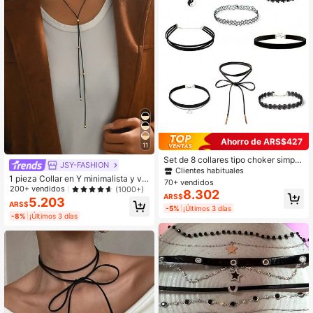
Ahorro de ARS$427
11
Set de 8 collares tipo choker simple
JSY-FASHION
s y elegantes, collares cortos de ter
Clientes habituales
1 pieza Collar en Y minimalista y vin
ciopelo europeos y americanos, esti
70+ vendidos
tage con cordón negro y decoració
lo coreano
200+ vendidos
(1000+)
8.302
ARS$
n de bola de metal, adecuado para
5.203
ARS$
uso diario, fiestas y vacaciones
-5%
¡Últimos 3 días
-8%
¡Últimos 3 días