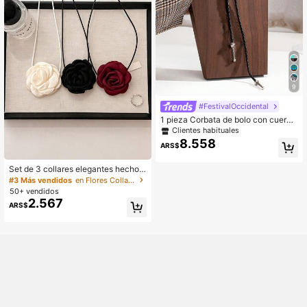
9
#FestivalOccidental
1 pieza Corbata de bolo con cuerno
occidental y turquesa, adecuada pa
Clientes habituales
ra vaquera
8.558
ARS$
Set de 3 collares elegantes hechos
a mano con flores de camelias 3D,
#3 Más vendidos
en Flores Collar y accesorios de mujer
gargantilla floral de tela
50+ vendidos
2.567
ARS$