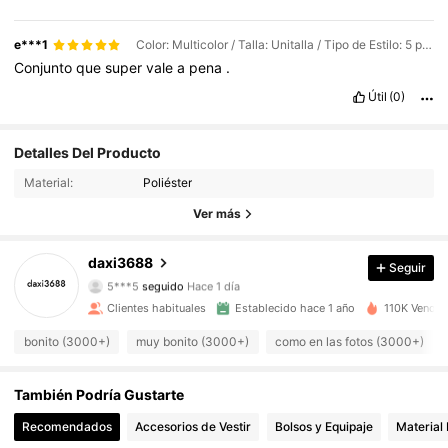
e***1
Color: Multicolor / Talla: Unitalla / Tipo de Estilo: 5 piezas
Conjunto
que
super
vale
a
pena
.
Útil
(0)
2.6K Seguidores
4,88
Detalles Del Producto
Material:
Poliéster
2.6K Seguidores
4,88
Ver más
2.6K Seguidores
4,88
daxi3688
Seguir
5***5
seguido
Hace 1 día
2.6K Seguidores
4,88
Clientes habituales
Establecido hace 1 año
110K Vendid
2.6K Seguidores
4,88
bonito (3000+)
muy bonito (3000+)
como en las fotos (3000+)
2.6K Seguidores
4,88
También Podría Gustarte
2.6K Seguidores
Recomendados
Accesorios de Vestir
Bolsos y Equipaje
Material 
4,88