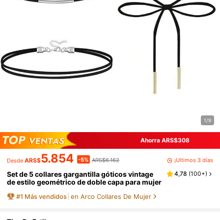
1/9
Ahorra ARS$308
5.854
-5%
¡Últimos 3 días
ARS$
ARS$6.162
Desde
Set de 5 collares gargantilla góticos vintage
4,78
(
100+
)
de estilo geométrico de doble capa para mujer
#
1
Más vendidos
en Arco Collares De Mujer