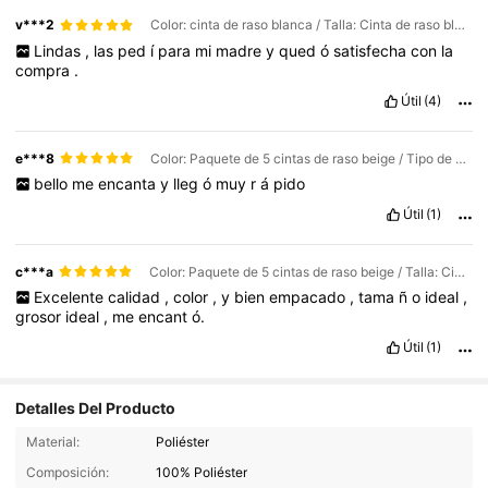
v***2
Color: cinta de raso blanca / Talla: Cinta de raso blanquecino longitud total 2 metros, 2 piezas
Lindas
,
las
ped
í
para
mi
madre
y
qued
ó
satisfecha
con
la
compra
.
Útil
(4)
e***8
Color: Paquete de 5 cintas de raso beige / Tipo de Estilo: A / Talla: Cinta de raso blanquecino largo total 2 metros, paquete de 5
bello
me
encanta
y
lleg
ó
muy
r
á
pido
Útil
(1)
c***a
Color: Paquete de 5 cintas de raso beige / Talla: Cinta de raso blanquecino longitud total 2 metros, 2 piezas
Excelente
calidad
,
color
,
y
bien
empacado
,
tama
ñ
o
ideal
,
grosor
ideal
,
me
encant
ó.
Útil
(1)
Detalles Del Producto
Material:
Poliéster
1K Seguidores
4,93
Composición:
100% Poliéster