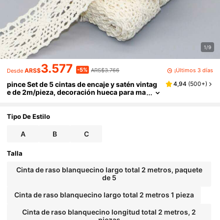
1/9
3.577
-5%
¡Últimos 3 días
ARS$
ARS$3.766
Desde
pince Set de 5 cintas de encaje y satén vintag
4,94
(
500+
)
e de 2m/pieza, decoración hueca para ma
nualidades, vestimenta, envolver regalos,
decoración de zapatos y sombreros, decoraci
ón de vestidos de novia
Tipo De Estilo
A
B
C
Talla
Cinta de raso blanquecino largo total 2 metros, paquete
de 5
Cinta de raso blanquecino largo total 2 metros 1 pieza
Cinta de raso blanquecino longitud total 2 metros, 2
piezas