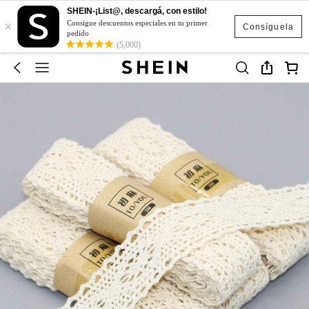
SHEIN-¡List@, descargá, con estilo!
×
Consigue descuentos especiales en tu primer
Consíguela
pedido
(5,000)