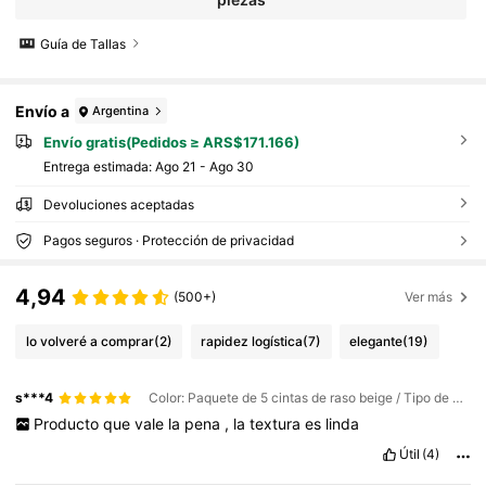
Guía de Tallas
Envío a
Argentina
Envío gratis(Pedidos ≥ ARS$171.166)
Entrega estimada:
Ago 21 - Ago 30
Devoluciones aceptadas
Pagos seguros · Protección de privacidad
4,94
(500+)
Ver más
lo volveré a comprar
(2)
rapidez logística
(7)
elegante
(19)
s***4
Color: Paquete de 5 cintas de raso beige / Tipo de Estilo: A / Talla: Cinta de raso blanquecino largo total 2 metros, paquete de 5
Producto
que
vale
la
pena
,
la
textura
es
linda
Útil
(4)