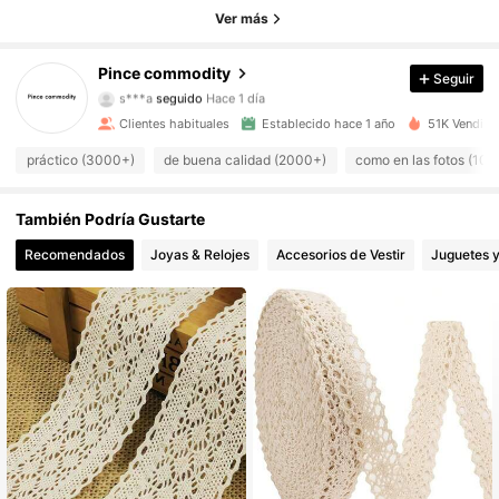
1K Seguidores
4,93
Ver más
1K Seguidores
4,93
Pince commodity
Seguir
s***a
seguido
Hace 1 día
1K Seguidores
4,93
Clientes habituales
Establecido hace 1 año
51K Vendido
práctico (3000+)
de buena calidad (2000+)
como en las fotos (10
1K Seguidores
4,93
También Podría Gustarte
1K Seguidores
4,93
Recomendados
Joyas & Relojes
Accesorios de Vestir
Juguetes 
1K Seguidores
4,93
1K Seguidores
4,93
1K Seguidores
4,93
1K Seguidores
4,93
1K Seguidores
4,93