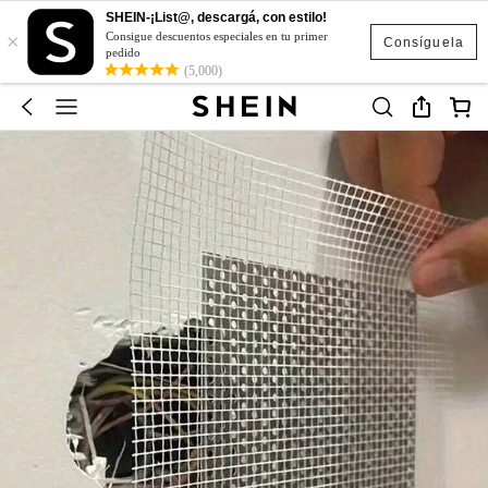
SHEIN-¡List@, descargá, con estilo!
×
Consigue descuentos especiales en tu primer
Consíguela
pedido
(5,000)