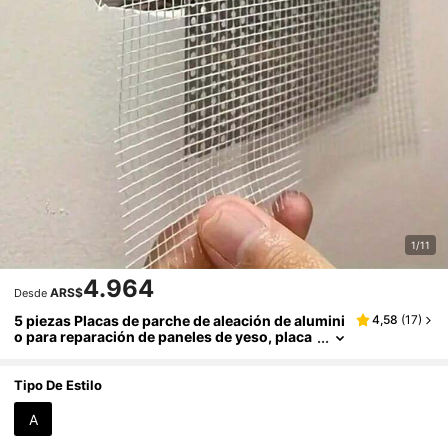
1/11
4.964
ARS$
Desde
5 piezas Placas de parche de aleación de alumini
4,58
(
17
)
o para reparación de paneles de yeso, placa
galvanizada cubierta de malla de fibra de vid
rio, placas de parche de metal autoadhesivas co
n malla extendida para reparación de agujeros e
Tipo De Estilo
n paneles de yeso
A