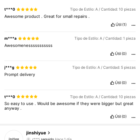
t***0
Tipo de Estilo: A / Cantidad: 10 piezas
Awesome
product
.
Great
for
small
repairs
.
Útil
(1)
m***a
Tipo de Estilo: A / Cantidad: 1 pieza
Awesomenesssssssssss
Útil
(0)
j***g
Tipo de Estilo: A / Cantidad: 5 piezas
Prompt
delivery
Útil
(0)
39 Seguidores
4,55
t***0
Tipo de Estilo: A / Cantidad: 10 piezas
So
easy
to
use
.
Would
be
awesome
if
they
were
bigger
but
great
anyway
.
39 Seguidores
4,55
Útil
(0)
39 Seguidores
4,55
jinshiyue
r***i
seguido
Hace 1 día
39 Seguidores