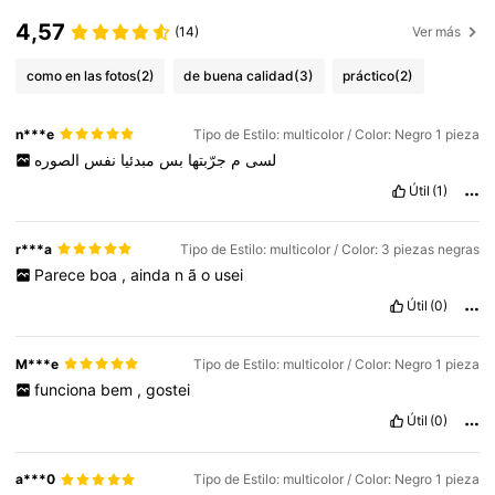
4,57
(14)
Ver más
como en las fotos
(2)
de buena calidad
(3)
práctico
(2)
n***e
Tipo de Estilo: multicolor / Color: Negro 1 pieza
لسى
م
جرّبتها
بس
مبدئيا
نفس
الصوره
Útil
(1)
r***a
Tipo de Estilo: multicolor / Color: 3 piezas negras
Parece
boa
,
ainda
n
ã
o
usei
Útil
(0)
M***e
Tipo de Estilo: multicolor / Color: Negro 1 pieza
funciona
bem
,
gostei
Útil
(0)
a***0
Tipo de Estilo: multicolor / Color: Negro 1 pieza