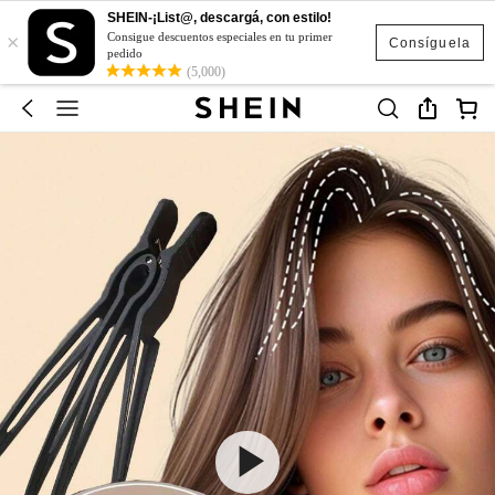
SHEIN-¡List@, descargá, con estilo!
×
Consigue descuentos especiales en tu primer
Consíguela
pedido
(5,000)