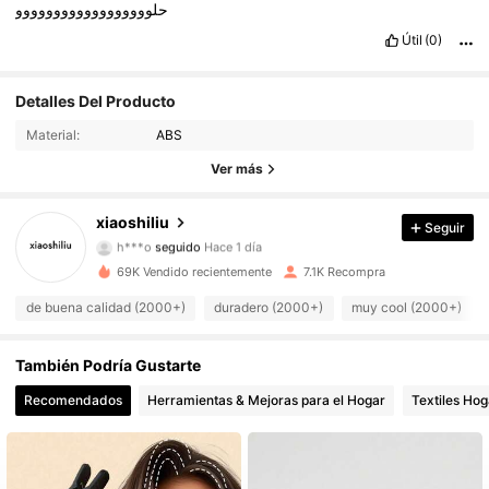
حلوووووووووووووووووو
Útil
(0)
Detalles Del Producto
1.5K Seguidores
4,85
Material:
ABS
1.5K Seguidores
4,85
Ver más
1.5K Seguidores
4,85
xiaoshiliu
Seguir
h***o
seguido
Hace 1 día
1.5K Seguidores
4,85
69K Vendido recientemente
7.1K Recompra
de buena calidad (2000+)
duradero (2000+)
muy cool (2000+)
1.5K Seguidores
4,85
1.5K Seguidores
4,85
También Podría Gustarte
Recomendados
Herramientas & Mejoras para el Hogar
Textiles Hog
1.5K Seguidores
4,85
1.5K Seguidores
4,85