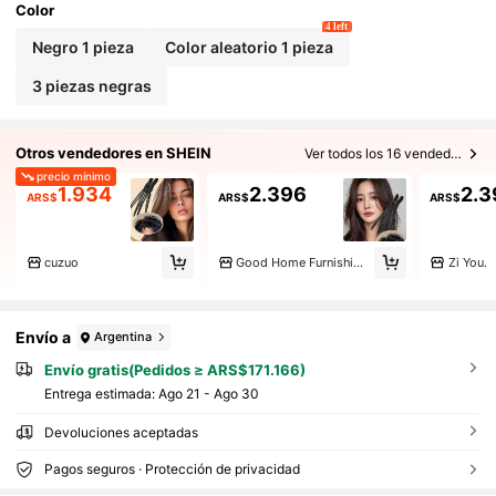
Color
4 left
Negro 1 pieza
Color aleatorio 1 pieza
3 piezas negras
Otros vendedores en SHEIN
Ver todos los 16 vendedores
precio mínimo
1.934
2.396
2.3
ARS$
ARS$
ARS$
cuzuo
Good Home Furnishings.
Zi You.
Envío a
Argentina
Envío gratis(Pedidos ≥ ARS$171.166)
Entrega estimada:
Ago 21 - Ago 30
Devoluciones aceptadas
Pagos seguros · Protección de privacidad