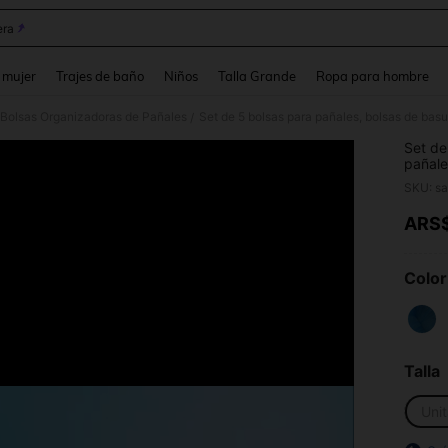
ra
and down arrow keys to navigate search Búsqueda reciente and Busca y Encuentr
 mujer
Trajes de baño
Niños
Talla Grande
Ropa para hombre
Bolsas Organizadoras de Pañales
/
Set de
pañale
decora
SKU: s
ARS
PR
Color
Talla
Unit