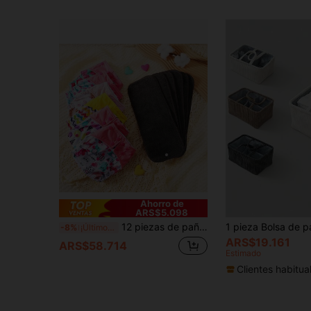
Ahorro de
ARS$5.098
12 piezas de pañales de tela para bebé con insertos de microfibra como regalos de Acción de Gracias
-8%
¡Últimos 3 días
ARS$19.161
ARS$58.714
Estimado
Clientes habitua