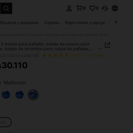
0
0
a. Press Enter to select.
Bisutería y accesorios
Zapatos
Ropa interior y ropa para dormir
Ho
Set de 5 bolsas para pañales, bolsas de basura para pañales, bolsas de recambio para cubos de pañales, decoraciones y regalos para el baby shower familiar
 5 bolsas para pañales, bolsas de basura para
s, bolsas de recambio para cubos de pañales,
ciones y regalos para el baby shower familiar
a2207262251439839
(1000+ Comentarios)
30.110
$
ICE AND AVAILABILITY
:
Multicolor
alla