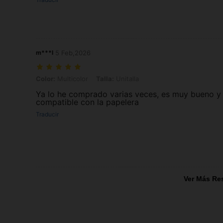
m***l
5 Feb,2026
Color: Multicolor, Talla: Unitalla
Color:
Multicolor
Talla:
Unitalla
Ya lo he comprado varias veces, es muy bueno y
compatible con la papelera
Traducir
Ver Más Re