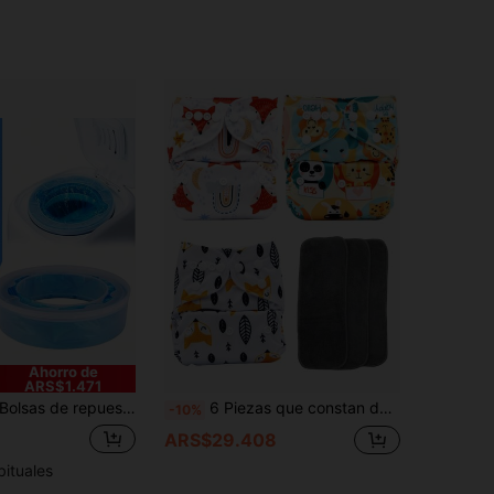
Ahorro de
ARS$1.471
lsas de repuesto para cubos de pañales, bolsas de eliminación de pañales a prueba de olores y reforzadas, se ajusta a cubos de pañales Genie/Angelcare (color aleatorio, con fragancia)
6 Piezas que constan de 3 pañales talla grande 3 insertos - regalos y decoraciones para baby shower familiar
-10%
ARS$29.408
bituales