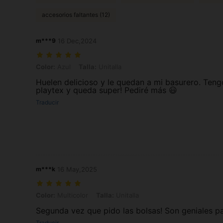
accesorios faltantes (12)
m***9
16 Dec,2024
Color: Azul, Talla: Unitalla
Color:
Azul
Talla:
Unitalla
Huelen delicioso y le quedan a mi basurero. Teng
playtex y queda super! Pediré más 😃
Traducir
m***k
16 May,2025
Color: Multicolor, Talla: Unitalla
Color:
Multicolor
Talla:
Unitalla
Segunda vez que pido las bolsas! Son geniales pa
Traducir