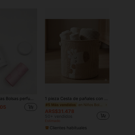
caja de almacenamiento para fácil transporte/Se pueden colgar en el cochecito/Coche/Bolsas para desechos de mascotas/Esencial de viaje/Regreso a la escuela
1 pieza Cesta de pañales con diseño de dibujos animados, cesta de lavandería de gran capacidad, cesta de almacenamiento de pañales de papel
en Niños Bolsas de almacenamiento para cambiar pañ
#5 Más vendidos
05
ARS$31.478
50+ vendidos
Estimado
Clientes habituales