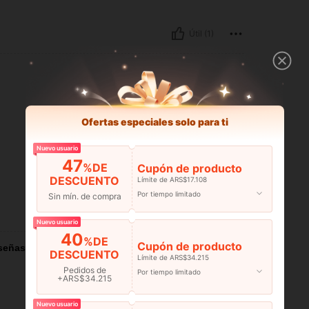
Útil (1)
Ofertas especiales solo para ti
Nuevo usuario
47
%DE
Cupón de producto
DESCUENTO
Límite de ARS$17.108
Por tiempo limitado
Sin mín. de compra
Útil (0)
Nuevo usuario
40
%DE
Cupón de producto
señas
DESCUENTO
Límite de ARS$34.215
Pedidos de
Por tiempo limitado
+ARS$34.215
Nuevo usuario