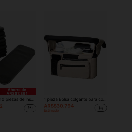
Ahorro de
ARS$7.391
0 piezas de insertos de pañal de carbón de bambú para bebé, regalos de decoración familiar para baby shower
1 pieza Bolsa colgante para cochecito, bolsa de almacenamiento de pañales y biberones, bolso multifuncional de hombro para mamá
ARS$30.794
2
Estimado