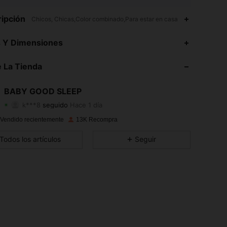
ipción
Chicos, Chicas,Color combinado,Para estar en casa
4,95
11
6.2K
s Y Dimensiones
4,95
11
6.2K
 La Tienda
4,95
11
6.2K
BABY GOOD SLEEP
k***8
seguido
Hace 1 día
4,95
11
6.2K
Calificación
Artículos
Seguidores
 Vendido recientemente
13K Recompra
4,95
11
6.2K
Todos los artículos
Seguir
4,95
11
6.2K
4,95
11
6.2K
4,95
11
6.2K
4,95
11
6.2K