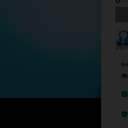
Guí
Lo sent
Env