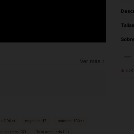
Descr
Talla
Sobre
)
Ver más
9.6K
le (100+)
negocios (17)
práctico (100+)
n las fotos (97)
Talla adecuada (11)