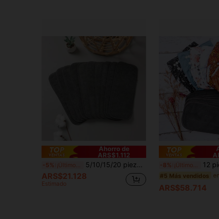
Ahorro de
ARS$1.112
A
5/10/15/20 piezas Almohadillas de pañal reutilizables de carbón de bambú multicapa, gris y blanco de 3 capas de fibra de bambú súper suave, eliminación de olores, material natural, suave y amigable con la piel, absorbente, fácil de limpiar, gran regalo para Navidad, Acción de Gracias, Pascua, Año Nuevo
12 piezas de pañales de tela para beb
-5%
¡Últimos 3 días
-8%
¡Últimos 3 días
ARS$21.128
#5 Más vendidos
Estimado
ARS$58.714