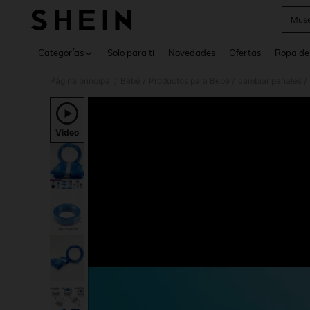
Muse
Use up 
Categorías
Solo para ti
Novedades
Ofertas
Ropa de
Página principal
Bebé
Productos para Bebé
cambiar pañales
/
/
/
/
Video