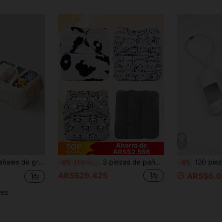
Ahorro de
ARS$2.566
1 pieza Bolsa de pañales de gran capacidad con compartimentos, bolsa organizadora para madres para pañales y toallitas, bolsa de pañales para bebé (color de tela interior aleatorio)
3 piezas de pañales de tela reutilizables y lavables para bebé con 3 forros de fibra ultra suaves
120 piezas Bolsas perfumadas para pañales de bebé/Bolsas para desechos de pañales/Con 
-8%
¡Últimos 3 días
-8%
ARS$29.425
ARS$6.0
les