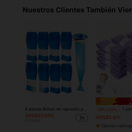
Nuestros Clientes También Vie
A
8 piezas Bolsas de repuesto perfumadas para bote de pañales, bolsas de basura para pañales, bolsas de basura resistentes y a prueba de fugas, control de olores sellado, diseño fácil de rasgar y plegable, compatible con varios tipos de botes, ideal para artículos esenciales para bebés, bolsas de basura multiusos para la guardería, la cocina, el baño, el coche y la desodorización del hogar.
1 pieza/4 piezas/10 piezas/12 piezas Bolsas de repuesto para b
-18%
¡Últimos 3 días
ARS$21.042
ARS$5.611
Estimado
Clientes habitua