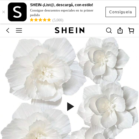
SHEIN-¡List@, descargá, con estilo!
×
Consigue descuentos especiales en tu primer
Consíguela
pedido
(5,000)