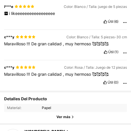
l***e
Color: Blanco / Talla: juego de 5 piezas
i
likeeeeeeeeeeeeeeeee
Útil
(6)
c***y
Color: Blanco / Talla: 5 piezas-30 cm
Maravilloso
!!!
De
gran
calidad
,
muy
hermoso
🥰🥰🥰🥰
Útil
(1)
c***y
Color: Rosa / Talla: Juego de 12 piezas
Maravilloso
!!!
De
gran
calidad
,
muy
hermoso
🥰🥰🥰🥰
Útil
(0)
Detalles Del Producto
5.4K Seguidores
4,93
Material:
Papel
5.4K Seguidores
4,93
Ver más
5.4K Seguidores
4,93