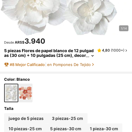
1/14
3.940
ARS$
Desde
5 piezas Flores de papel blanco de 12 pulgad
4,80
(
1000+
)
as (30 cm) + 10 pulgadas (25 cm), decor
ación de pared artificial 3D para bodas, d
#
8
Mejor Calificado
en Pompones De Tejido
uchas nupciales, cumpleaños, fondos de fot
os, decoración de arcos
Color: Blanco
Talla
juego de 5 piezas
3 piezas-25 cm
10 piezas-25 cm
5 piezas-30 cm
1 pieza-30 cm