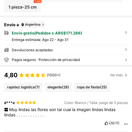
7 left
1 pieza-25 cm
Envío a
Argentina
Envío gratis(Pedidos ≥ ARS$171.286)
Entrega estimada:
Ago 22 - Ago 31
Devoluciones aceptadas
Pagos seguros · Protección de privacidad
4,80
(1000+)
Ver más
rapidez logística
(7)
elegante
(28)
ropa de fiesta
(25)
d***o
Color: Blanco / Talla: juego de 5 piezas
Muy
lindas
las
flores
son
tal
cual
la
imagen
lindas
lindas
lindas
.
.
.
.
.
.
.
.
.
.
.
.
Útil
(1)