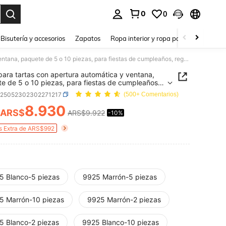
0
0
a. Press Enter to select.
Bisutería y accesorios
Zapatos
Ropa interior y ropa para dormir
Ho
Cajas para tartas con apertura automática y ventana, paquete de 5 o 10 piezas, para fiestas de cumpleaños, regalos, bodas, embalaje de pasteles, aptas para muffins, donas, mini pasteles y galletas, Día de San Valentín
para tartas con apertura automática y ventana,
e de 5 o 10 piezas, para fiestas de cumpleaños,
s, bodas, embalaje de pasteles, aptas para
h25052302302271217
(500+ Comentarios)
s, donas, mini pasteles y galletas, Día de San
ín
8.930
ARS$
ARS$9.922
-10%
ICE AND AVAILABILITY
s Extra de ARS$992
5 Blanco-5 piezas
9925 Marrón-5 piezas
5 Marrón-10 piezas
9925 Marrón-2 piezas
5 Blanco-2 piezas
9925 Blanco-10 piezas