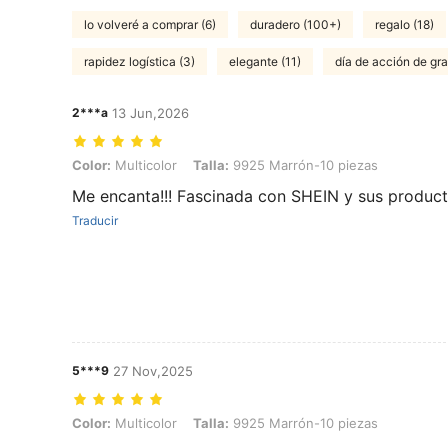
lo volveré a comprar (6)
duradero (100+)
regalo (18)
rapidez logística (3)
elegante (11)
día de acción de gra
2***a
13 Jun,2026
Color: Multicolor, Talla: 9925 Marrón-10 piezas
Color:
Multicolor
Talla:
9925 Marrón-10 piezas
Me encanta!!! Fascinada con SHEIN y sus product
Traducir
5***9
27 Nov,2025
Color: Multicolor, Talla: 9925 Marrón-10 piezas
Color:
Multicolor
Talla:
9925 Marrón-10 piezas