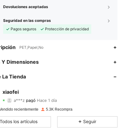
Devoluciones aceptadas
Seguridad en las compras
Pagos seguros
Protección de privacidad
ipción
PET,Papel,No
s Y Dimensiones
 La Tienda
4,93
26
762
4,93
26
762
xiaofei
a***z
pagó
Hace 1 día
d***a
seguido
Hace 1 día
4,93
26
762
Vendido recientemente
5.3K Recompra
4,93
26
762
Todos los artículos
Seguir
4,93
26
762