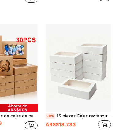
Ahorro de
ARS$906
aron, galletas, pasteles y dulces, adecuados para bodas, cumpleaños, Navidad, Día de San Valentín, Día de la Madre, Acción de Gracias y Año Nuevo, empaque de regalos de postres caseros
15 piezas Cajas rectangulares para pasteles con ventana, cajas para pan, cajas para dulces, adecuadas para pasteles, pasteles horneados, cupcakes, donas, galletas, empaque de tartas, para Halloween, Navidad, regreso a la escuela, fiesta de cumpleaños
-8%
9
ARS$18.733