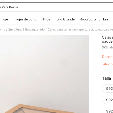
s Para Postre
and down arrow keys to navigate search Búsqueda reciente and Busca y Encuentr
 mujer
Trajes de baño
Niños
Talla Grande
Ropa para hombre
orno
Envoltura & Empaquetado
/
/
Cajas 
paquet
regalo
SKU: s
muffin
Valent
Desde
PR
Ahorro
Talla
992
992
992