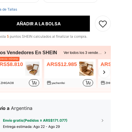
a de Tallas
AÑADIR A LA BOLSA
asta
5
puntos SHEIN calculados al finalizar la compra.
ros Vendedores En SHEIN
Ver todos los 3 vendedores
recio mínimo
RS$8.810
ARS$12.985
ARS$16.150
ZHIGAO8
yachenfei
ZHIGAO9
ío a
Argentina
Envío gratis(Pedidos ≥ ARS$171.077)
Entrega estimada:
Ago 22 - Ago 29