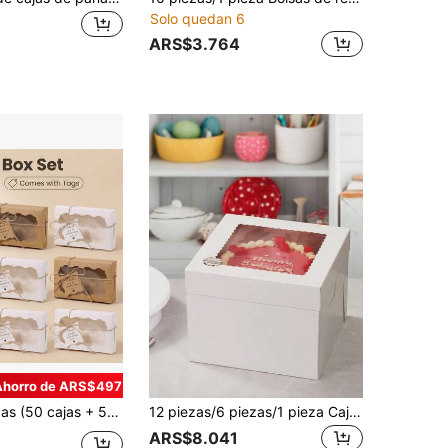
Solo quedan 6
3
ARS$3.764
Ahorro de ARS$497
colates para fiestas navideñas, adecuado para bodas, cumpleaños, Día de la Madre, fiesta de graduación y pequeños regalos. Puede contener dulces, galletas, chocolates, productos horneados, donas, tartas, pequeños regalos, cosméticos, etc.
12 piezas/6 piezas/1 pieza Cajas de embalaje para pasteles con ventana, Caja para pasteles, Juego de exhibición de postres, Suministros de decoración de pasteles, 3 tamaños: 8 pulgadas/10 pulgadas/12 pulgadas, Adecuado para el Día de San Valentín, fiestas y otras festividades, Ventana transparente
ARS$8.041