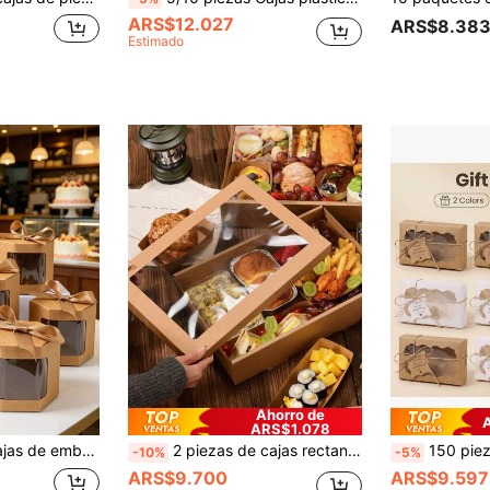
ARS$12.027
ARS$8.38
Estimado
Ahorro de
ARS$1.078
as para recuerdos de fiesta, decoración de boda, cajas para regalos de boda, decoración para baby shower, decoración para despedida de soltera, revelación de género, decoración para cumpleaños familiar, decoración navideña, suministros para fiestas de Halloween
2 piezas de cajas rectangulares de papel kraft marrón con tapa y ventana transparente, de uso múltiple para pasteles, pollo frito, pizza, sándwiches, frutas - Adecuado para picnics, campamentos, fiestas, cumpleaños, pizzerías, tiendas de pollo frito
150 piezas (50 cajas + 50 etiquetas + 50 cuerdas) Cajas de papel, etiquetas y cuerdas para empaquetar dulces, galletas y cho
-10%
-5%
ARS$9.700
ARS$9.597