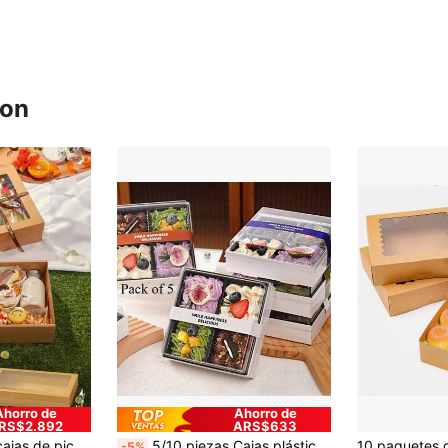
ron
Ahorro de
Ahorro de
RS$2.892
ARS$633
para almacenamiento de pasteles, pollo frito, pizza, sándwich, fruta, adecuada para picnic, camping, actividades al aire libre
5/10 piezas Cajas plásticas de charcutería, envases desechables para postres, bandejas de servir cuadradas de múltiples secciones para sándwiches, rebanadas de pastel, pastelerías y snacks con tapas transparentes
-5%