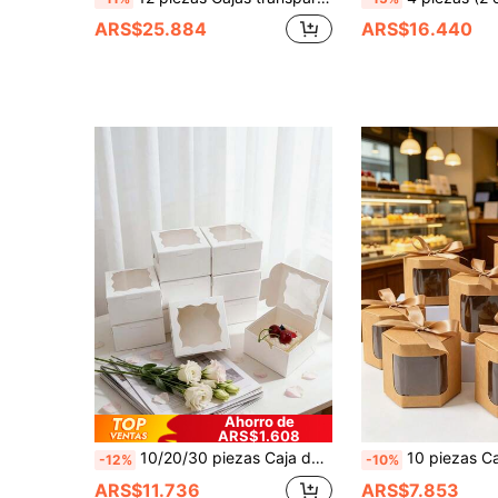
ARS$25.884
ARS$16.440
Ahorro de
ARS$1.608
10/20/30 piezas Caja de regalo de panadería de 4*4*2.5 pulgadas, caja de hornear con ventana transparente, caja de papel desechable para cupcakes, pasteles y postres calientes
10 piezas Cajas de embalaje marrón con lazos de cinta, cajas para pasteles de fiesta, embalaje de repostería, suministros para envolver regalos, cajas para cupcakes, cajas para dulces, suministros para fiestas de cumpleaños, cajas para regalos de cumpleaños, regalos de cumpleaños, caj
-12%
-10%
ARS$11.736
ARS$7.853