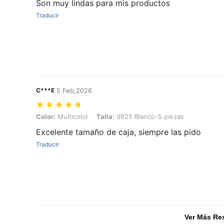
Son muy lindas para mis productos
Traducir
C***E
5 Feb,2026
Color: Multicolor, Talla: 9925 Blanco-5 piezas
Color:
Multicolor
Talla:
9925 Blanco-5 piezas
Excelente tamaño de caja, siempre las pido
Traducir
Ver Más Re