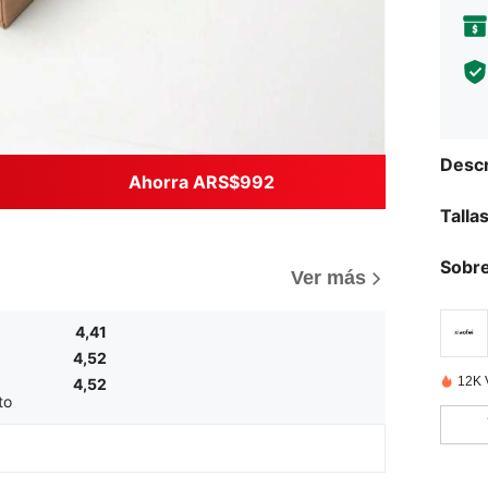
Descr
Ahorra ARS$992
Talla
Sobre
Ver más
4,41
4,52
12K 
4,52
to