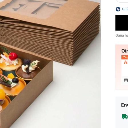
Guí
Gana h
Ot
p
A
Env