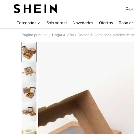
Caja
Use up 
Categorías
Solo para ti
Novedades
Ofertas
Ropa de
Página principal
Hogar & Vida
Cocina & Comedor
Moldes de h
/
/
/