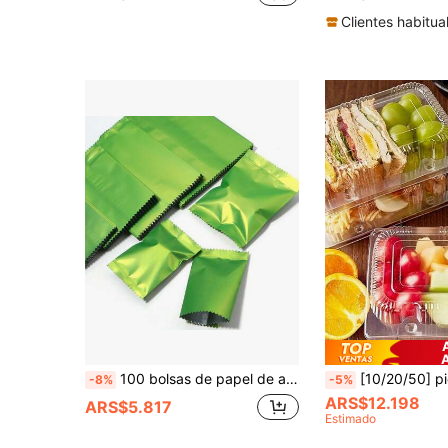
Clientes habitua
100 bolsas de papel de aluminio verde grueso y opaco, bolsas de embalaje para hornear, bolsas de almacenamiento selladas a prueba de humedad y protección contra la luz, bolsas de almacenamiento para joyas, pendientes, accesorios hechos a mano y artículos pequeños, bolsas de embalaje para pequeños regalos misteriosos
[10/20/50] piezas de contenedores de alimentos de concha de plástico resistente con tapas transparentes, de alta calidad, congelables y reutilizables para restaurantes, cat
-8%
-5%
ARS$12.198
ARS$5.817
Estimado