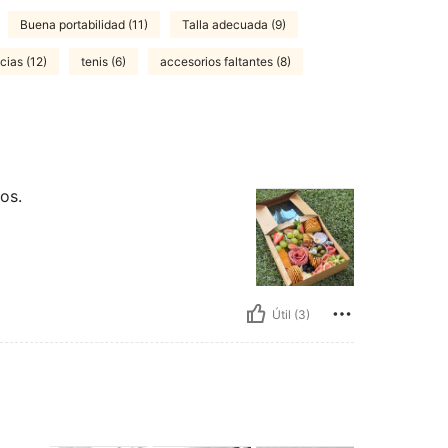
Buena portabilidad (11)
Talla adecuada (9)
cias (12)
tenis (6)
accesorios faltantes (8)
os.
Útil (3)