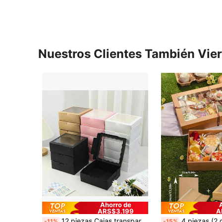
Nuestros Clientes También Vie
Ahorro de
ARS$3.199
A
12 piezas Cajas transparentes para pasteles, adecuadas para hacer macarrones, galletas, magdalenas, donas y diversos postres - Ideal para panaderías, confiterías y pequeña repostería
4 piezas (2 cajas de picnic + 2 piezas de papel antigrasa) Cubierta de cinta de papel marrón con ventana transparente, caja multifuncional 
-11%
-15%