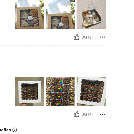
Útil (3)
Útil (4)
señas