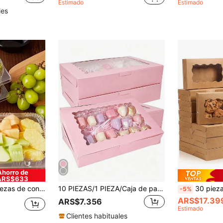
Estimado
Estimado
les
Ahorro de
ARS$633
ering, fiestas - postres, ensaladas, sándwiches, almacenamiento de pasteles, esenciales de picnic, diseño de tapa a presión, material resistente a la grasa.
10 PIEZAS/1 PIEZA/Caja de pan, 12 X 8 X 2.5 pulgadas (Aprox. 30.5 X 20.3 X 6.4 cm), Caja de galletas blanca grande, Caja de dulces con apertura automática, Con ventana para regalos y adecuada para pasteles, muffins, donas y repostería, fiestas, días festivos, bodas, cumpleaños
30 piezas de cajas de papel kraft para hornear con ventana transparente, recipientes para mac
-5%
ARS$17.39
ARS$7.356
Estimado
Clientes habituales