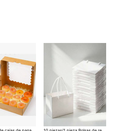
10 paquetes de cajas de panadería con ventana de 10x10x2.5 pulgadas que se abren automáticamente, cajas de tartas marrones, cajas para pasteles, galletas y donas para bodas, fiestas, hogar y decoraciones de fiesta
10 piezas/1 pieza Bolsas de regalo mini negras, bolsas de papel para tarjetas de regalo, cajas de papel extra pequeñas a granel para recuerdos de fiesta, suministros de embalaje para el Día de la Madre, boda, baby shower, cumpleaños, 4.7 X 3.9 X 2.3 pulgadas