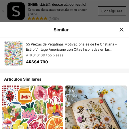
SHEIN-¡List@, descargá, con estilo!
×
Consigue descuentos especiales en tu primer
Consíguela
pedido
(5,000)
Similar
55 Piezas de Pegatinas Motivacionales de Fe Cristiana -
Estilo Vintage Americano con Citas Inspiradas en las
Escrituras Curativas, Adhesivo Resistente al Agua para Diario,
ATKS10109 / 55 piezas
Cuaderno, Funda de Teléfono, Botella de Agua, Decoración
ARS$4.790
DIY de Equipaje, Suministros para Scrapbooking, Accesorios
de Escritorio
Artículos Similares