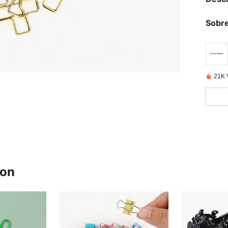
Sobre
21K 
ron