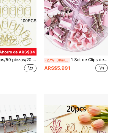
Ahorro de ARS$34
corazón dorados en miniatura, suministros de oficina creativos de metal adecuados para estudio, oficina y hogar
1 Set de Clips de Papel Multifunción, Clips de Sujeción, Chinchetas y Clips de Mariposa, Adecuado para Carpetas de Oficina y Estudio
-27%
¡Últimos 2 días
ARS$5.991
9