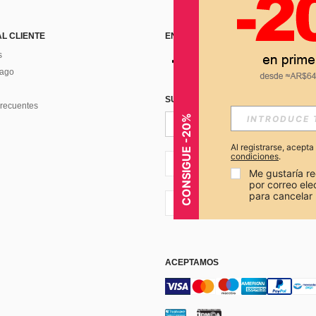
AL CLIENTE
ENCUÉNTRANOS EN
s
Pago
SUSCRÍBETE PARA RECIBIR OFERTA
recuentes
CONSIGUE -20%
Al registrarse, acept
condiciones
.
AR + 54
Me gustaría re
por correo el
para cancelar 
AR + 54
ACEPTAMOS