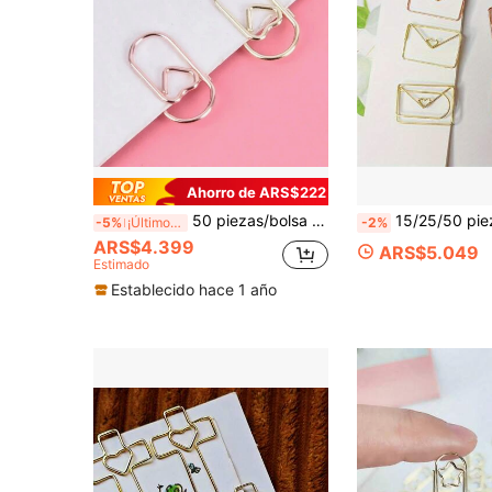
Ahorro de ARS$222
50 piezas/bolsa de clips de metal con forma de corazón y color dorado rosa, accesorios de oficina, clips de papel, recortes, artículos de papelería, proceso de chapado, regreso a la escuela, útiles escolares
15/25/50 piezas Clips de papel con forma de sobre, divertidos y lindos clips para papeles, marcadores, planificadores, sumi
-5%
¡Últimos 3 días
-2%
ARS$4.399
ARS$5.049
Estimado
Establecido hace 1 año