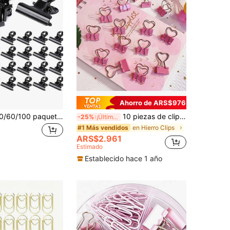
Ahorro de ARS$976
5/10/20/30/50/60/100 paquetes de clips sujetadores de metal negro tipo bulldog para sellar bolsas de alimentos, con bisagra de metal, para artesanías, bolsas de alimentos, dibujos, fotos en el hogar, la cocina, la oficina, de vuelta a la escuela, útiles escolares
10 piezas de clips de papel con forma de corazón rosa, para organizar papeles, notas, fotos y documentos - útiles de oficina, hogar, escuela y manualidades, para útiles escolares, de vuelta a la escuela
-25%
¡Últimos 3 días
en Hierro Clips
#1 Más vendidos
ARS$2.961
Estimado
Establecido hace 1 año