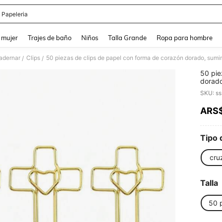
 Papeleria
and down arrow keys to navigate search Búsqueda reciente and Busca y Encuentr
 mujer
Trajes de baño
Niños
Talla Grande
Ropa para hombre
adernar
Clips
/
/
50 pie
dorado,
papel 
SKU: s
diario
ARS
PR
Tipo 
cru
Talla
50 