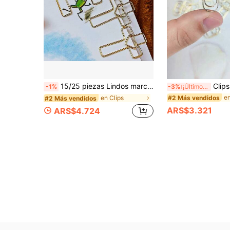
15/25 piezas Lindos marcadores de libro con forma de corazón dorado y cruz de metal, clips decorativos para libros adecuados para diarios, agendas, oficina y útiles escolares
Clips de papel con forma de estrella dorada, mini clips de metal anti
-1%
-3%
¡Últimos 3 días
en
#2 Más vendidos
en Clips
#2 Más vendidos
ARS$3.321
ARS$4.724