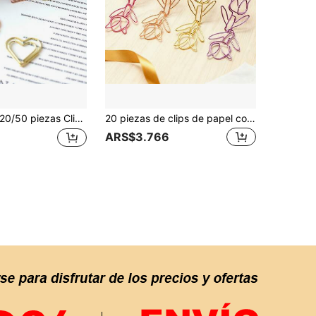
50 piezas Clips de encuadernación en forma de corazón de metal, marcador de libros de hojas sueltas, encuadernación de libros, artículos de papelería decorativos, suministros de oficina y estudio/Clips de encuadernación, abrazaderas y sets
20 piezas de clips de papel con forma de tulipán, lindos clips de metal con diseño floral, adecuados para estudiantes y trabajadores de oficina, organizador de archivos con tema primaveral, paquete grande de útiles escolares
ARS$3.766