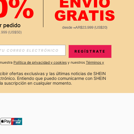
APP
S EXCLUSIVAS, PROMOCIONES Y NOTICIAS DE SHEIN
REGÍSTRATE
Suscribir
a nuestra
Política de privacidad y cookies
y nuestros
Términos y
Suscribirte
cibir ofertas exclusivas y las últimas noticias de SHEIN 
ectrónico. Entiendo que puedo comunicarme con SHEIN 
la suscripción en cualquier momento.
Suscribir