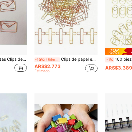
nistros de oficina divertidos, regalos escolares, decoración de bodas, regreso a la escuela, útiles escolares
Clips de papel en forma de cruz, clips de papel de Biblia, clips de papel de diario, suministros para el estudio de la Biblia, suministros de diario cristiano, suministros de diario de la Biblia, clips de Biblia, útiles escolares, útiles escolares, suministros de estudio
100 piezas/50 piezas/20 piezas Clips de papel en forma de 
-10%
¡Últimos 3 días
-1%
ARS$2.773
ARS$3.38
Estimado