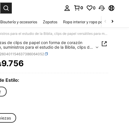
0
0
a. Press Enter to select.
Bisutería y accesorios
Zapatos
Ropa interior y ropa para dormir
Ho
50 piezas de clips de papel con forma de corazón dorado, suministros para el estudio de la Biblia, clips de papel versátiles para marcadores de libros, clips para diarios, regalos para maestros
zas de clips de papel con forma de corazón
 suministros para el estudio de la Biblia, clips de
versátiles para marcadores de libros, clips para
s260401154637386064052
s, regalos para maestros
9.756
$
ICE AND AVAILABILITY
de Estilo:
z
piezas