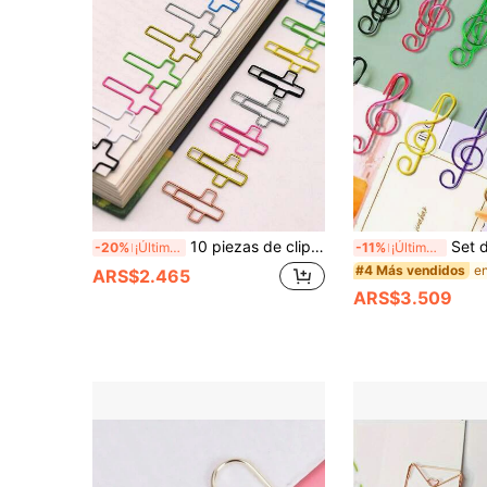
10 piezas de clips de papel con cruz, clips de papel para la Biblia, clips de papel para diarios, suministros para el estudio de la Biblia, suministros para diarios cristianos, suministros para diarios de la Biblia, clips de papel para la Biblia, suministros para la vuelta a la escuela, regalo de intercambio de graduación, regalo de vuelta a la escuela
Set de 10/30/80 piezas de clips de papel con forma de nota musical, 6 colores me
-20%
¡Últimos 3 días
-11%
¡Últimos 3 días
en
#4 Más vendidos
ARS$2.465
ARS$3.509