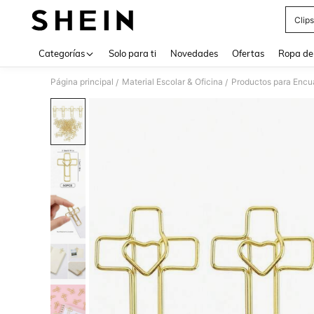
Clips
Use up 
Categorías
Solo para ti
Novedades
Ofertas
Ropa de
Página principal
Material Escolar & Oficina
Productos para Encu
/
/