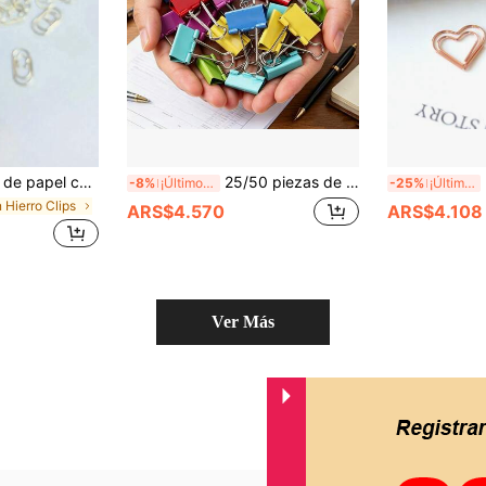
deslizantes para papelería, adecuados para oficina, escuela y organización del hogar, esencial para la vuelta a la escuela, suministros de aprendizaje
25/50 piezas de clips, carpetas y clips de papel coloridos, adecuados para el hogar, la escuela y la oficina - tableros de anuncios, carpetas, diarios, presentaciones, manualidades, álbumes de recortes, suministros de oficina para organizar documentos y papeles, temporada de regreso a clases
20/
-8%
¡Últimos 3 días
-25%
¡Últimos 2 días
 Hierro Clips
ARS$4.570
ARS$4.108
Ver Más