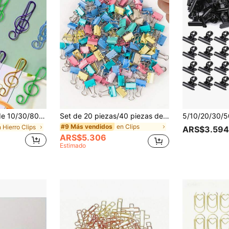
zclados, material de metal, accesorios de oficina con tema musical, adecuados para marcadores de libros, oficina, cuadernos escolares, útiles escolares, temporada de regreso a clases
Set de 20 piezas/40 piezas de clips de colores, que incluyen clips con cola, clips en forma de espina de pescado, clips para documentos, clips de clasificación, clips para exámenes, clips de oficina, útiles escolares (colores surtidos)
en Clips
#9 Más vendidos
 Hierro Clips
ARS$3.594
ARS$5.306
Estimado