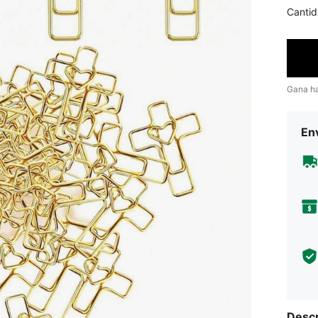
Cantid
Gana h
Env
Descr