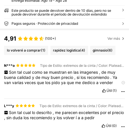
Entrega estimada:
Ago 19 - Ago 28
Este producto se puede devolver dentro de 10 días, pero no se
puede devolver durante el período de devolución extendido
Pagos seguros · Protección de privacidad
4,91
(100+)
Ver más
lo volveré a comprar
(1)
rapidez logística
(4)
gimnasio
(6)
N***o
Tipo de Estilo: extremos de la cinta / Color: Plateado / Talla: 10mm
Son
tal
cual
como
se
muestran
en
las
imagenes
,
de
muy
buena
calidad
y
de
muy
buen
precio
,
si
los
recomiendo
.
Ya
van
varias
veces
que
los
pido
ya
que
me
dedico
a
vender
accesorios
y
collares
.
Útil
(1)
L***y
Tipo de Estilo: extremos de la cinta / Color: Plateado / Talla: 10mm
Son
tal
cual
lo
descrito
,
me
parecen
excelentes
por
el
precio
,
sin
duda
los
recomiendo
y
los
volver
í
a
a
pedir
Útil
(0)