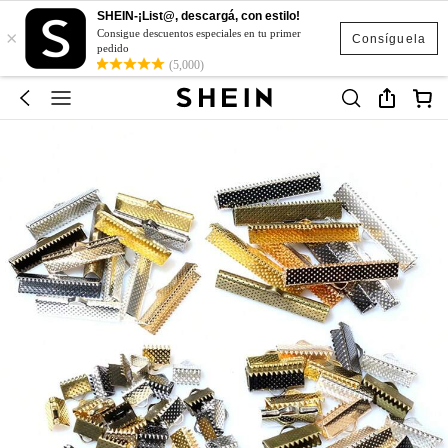
SHEIN-¡List@, descargá, con estilo!
×
Consigue descuentos especiales en tu primer
Consíguela
pedido
(5,000)