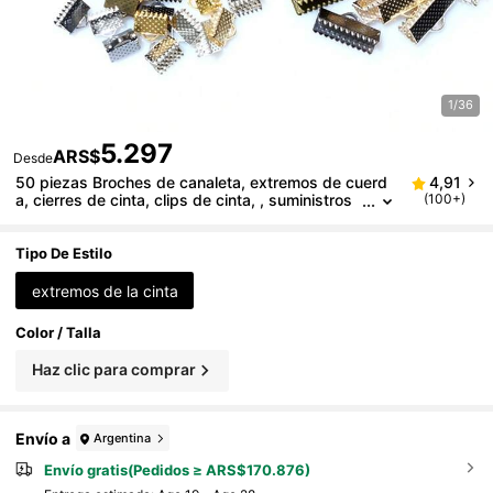
1/36
5.297
ARS$
Desde
50 piezas Broches de canaleta, extremos de cuerd
4,91
a, cierres de cinta, clips de cinta, , suministros
(100+)
de fabricación de joyas DIY para collar, pulsera,
conectores
Tipo De Estilo
extremos de la cinta
Color / Talla
Haz clic para comprar
Envío a
Argentina
Envío gratis(Pedidos ≥ ARS$170.876)