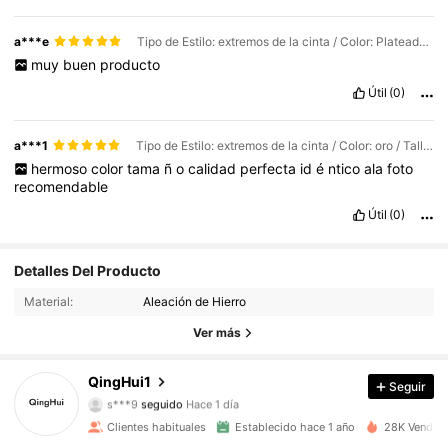
a***e
Tipo de Estilo: extremos de la cinta / Color: Plateado / Talla: 10mm
muy
buen
producto
Útil
(0)
a***1
Tipo de Estilo: extremos de la cinta / Color: oro / Talla: 16mm
hermoso
color
tama
ñ
o
calidad
perfecta
id
é
ntico
ala
foto
recomendable
Útil
(0)
Detalles Del Producto
659 Seguidores
4,91
Material:
Aleación de Hierro
659 Seguidores
4,91
Ver más
659 Seguidores
4,91
QingHui1
Seguir
s***9
seguido
Hace 1 día
659 Seguidores
4,91
Clientes habituales
Establecido hace 1 año
28K Vendido