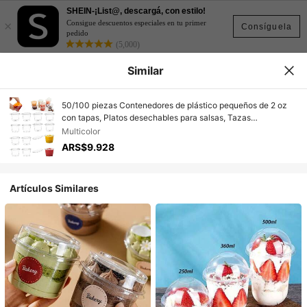
SHEIN-¡List@, descargá, con estilo!
×
Consigue descuentos especiales en tu primer
Consíguela
pedido
(5,000)
Similar
50/100 piezas Contenedores de plástico pequeños de 2 oz
con tapas, Platos desechables para salsas, Tazas
minimalistas transparentes para salsas, Tazas para jello shots
Multicolor
con tapas, Tazas de porción con tapa abatible, Para cocina,
ARS$9.928
Salsas, Condimentos, Soufflé, Aderezo de ensalada,
Medicinas o Slime
Artículos Similares