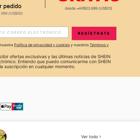
S EXCLUSIVAS, PROMOCIONES Y NOTICIAS DE SHEIN
REGÍSTRATE
Suscribir
a nuestra
Política de privacidad y cookies
y nuestros
Términos y
Suscribirte
cibir ofertas exclusivas y las últimas noticias de SHEIN 
ectrónico. Entiendo que puedo comunicarme con SHEIN 
la suscripción en cualquier momento.
Suscribir
Ver todo