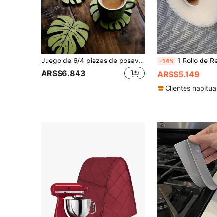
Juego de 6/4 piezas de posavasos de bambú, posavasos con veta de madera natural, almohadillas aislantes del calor y antideslizantes, mejor opción para Navidad, regalo perfecto para Acción de Gracias, adecuado para mesa de centro, decoración del hogar, bar, regalo de cumpleaños, regalo de graduación, suministros para el hogar, accesorios de cocina, adecuado para plantas en macetas, protección de escritorio, regalo de inauguración de casa, posavasos de bambú cuadrados y redondos adecuados para macetas, bandejas de bebidas, escritorio
1 Rollo de Revestimiento para Gabinete y Refrigerador, Revestimiento Impermeable y Resistente al Aceite, Tapete de Cajón Fác
-14%
ARS$6.843
ARS$5.149
Clientes habitua