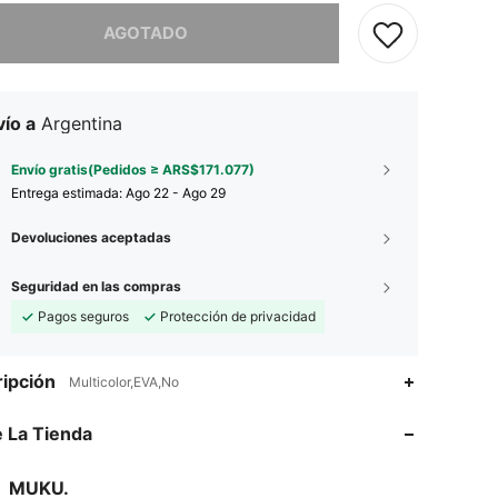
imos, este producto está agotado.
AGOTADO
ío a
Argentina
Envío gratis(Pedidos ≥ ARS$171.077)
Entrega estimada:
Ago 22 - Ago 29
Devoluciones aceptadas
Seguridad en las compras
Pagos seguros
Protección de privacidad
ipción
4,59
13
97
Multicolor,EVA,No
 La Tienda
4,59
13
97
4,59
13
97
MUKU.