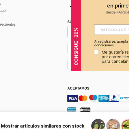
s
Pago
SUSCRÍBETE PARA RECIBIR OFERTA
recuentes
CONSIGUE -20%
Al registrarse, acept
condiciones
.
AR + 54
Me gustaría re
por correo el
para cancelar 
AR + 54
ACEPTAMOS
os y condiciones
Elección de publicidad
Mostrar artículos similares con stock