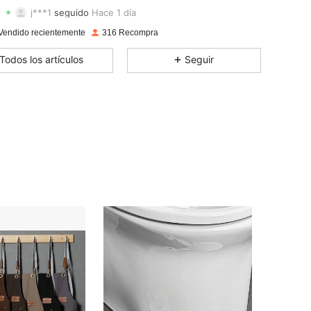
j***1
seguido
Hace 1 día
4,59
13
97
Calificación
Artículos
Seguidores
Vendido recientemente
316 Recompra
4,59
13
97
Todos los artículos
Seguir
4,59
13
97
4,59
13
97
4,59
13
97
4,59
13
97
4,59
13
97