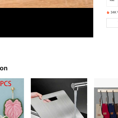
34K 
ron