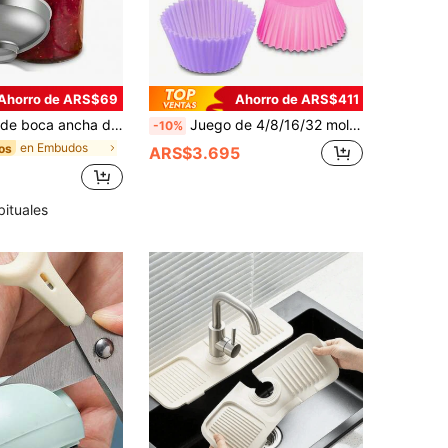
Ahorro de ARS$69
Ahorro de ARS$411
apto para tarros Mason, embudo grande para enlatado, embudo para enlatado de cocina
Juego de 4/8/16/32 moldes de silicona reutilizables para magdalenas y cupcakes - Herramientas de horneado para magdalenas y cupcakes de forma perfecta - Utensilios de cocina y accesorios para reposteros en el hogar
-10%
en Embudos
os
ARS$3.695
bituales