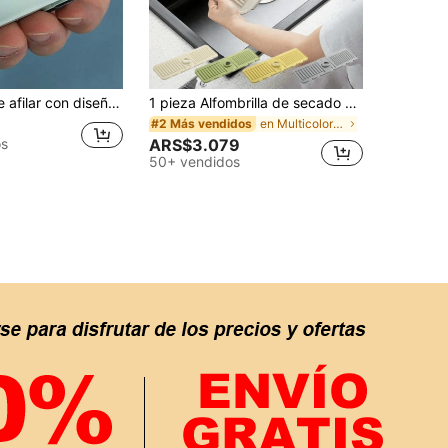
o de cuchillos y tijeras, herramienta de cocina práctica y conveniente. Restaura las hojas desafiladas a un filo afilado. Artículo de cocina, suministros de cocina, accesorios de cocina, artículos de cocina para el hogar.
1 pieza Alfombrilla de secado de silicona para grifo, protector de salpicaduras de borde estrecho recortable, bandeja de drenaje trasera para grifo, adecuada para dispensador de jabón, accesorio multiusos para fregadero, se adapta a fregadero de cocina, baño y estante para platos, accesorio de decoración para el hogar impermeable y antidesbordamiento
en Multicolor Tapete de secado y tapete para secar
#2 Más vendidos
ARS$3.079
os
50+ vendidos
APP