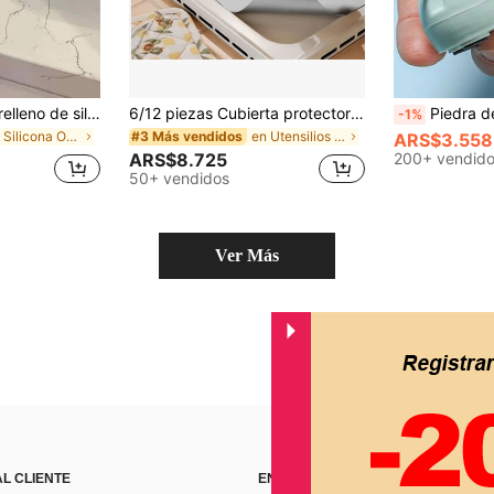
2/1 pieza Tiras de relleno de silicona en forma de T para estufa, resistentes a altas temperaturas, tiras de sellado de silicona impermeables, a prueba de aceite y polvo, tiras de inserción de silicona, pegamento de silicona, cubierta de brecha de cocina resistente al calor, impermeable, resistente a las manchas, excelente para espacios y mantener, fácil de limpiar
6/12 piezas Cubierta protectora contra salpicaduras de aceite para estufa de gas, material antiadherente reutilizable de 0.12 mm de grosor, fácil de limpiar y lavar, cubierta protectora contra salpicaduras de aceite para cocina, forro resistente al aceite de cocina, herramientas protectoras para el hogar, almohadilla de aislamiento para barbacoa al aire libre, mantiene la estufa limpia y ordenada, accesorios prácticos de cocina, suministros prácticos esenciales de cocina
Piedra de afilar con diseño de rana de dibujos animados, afilador de cuchillos de cocina rápido, herramienta de afilad
-1%
en Silicona Otras herramientas de cocina
en Utensilios de cocina de moda para el verano y e
#3 Más vendidos
ARS$3.558
ARS$8.725
200+ vendid
50+ vendidos
Ver Más
AL CLIENTE
ENCUÉNTRANOS EN