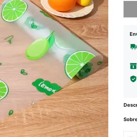
Lo sent
Env
Descr
Sobre