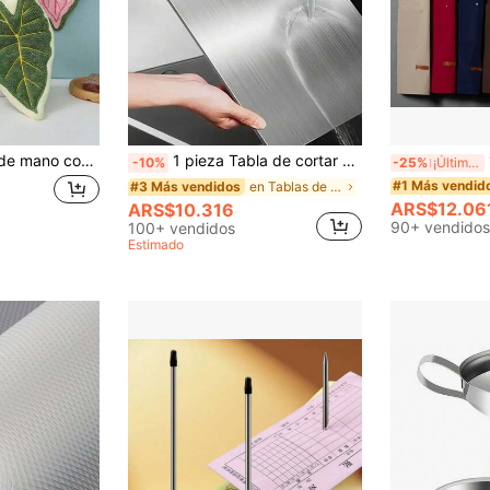
1/2 piezas Toallas de mano con diseño creativo de hoja, toallas decorativas colgantes para cocina, baño, dormitorio, altamente absorbentes y fáciles de limpiar, toallas personalizadas
1 pieza Tabla de cortar de acero inoxidable antibacteriana, tabla de picar de doble cara, adecuada para la cocina del hogar, fácil de limpiar
1 
-10%
-25%
¡Últimos 3 días
#1 Más vendid
en Tablas de cortar, tapetes y juegos
#3 Más vendidos
ARS$12.06
ARS$10.316
90+ vendidos
100+ vendidos
Estimado