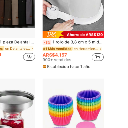
Ahorro de ARS$120
pieza Delantal de trabajo de lona resistente al agua con bolsillos y correas ajustables, adecuado para salones de uñas, cafés, restaurantes, bares, panaderías y personal
1 rollo de 3,8 cm x 5 m de cinta de calafateo autoadhesiva blanca, de alta adherencia, impermeable, resistente al moho y a los aceites, cinta de sellado para baño, cocina, inodoro, bañera, fregadero, pared, etc.
-3%
en Delantales y manoplas de cocina muy valorados H
os
en Herramientas y accesorios de costura para la co
#1 Más vendidos
1
ARS$4.157
900+ vendidos
Establecido hace 1 año