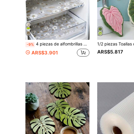
4 piezas de alfombrillas de refrigerador de alta calidad y engrosadas, lavables y reutilizables, material EVA, patrón innovador, adecuadas para refrigerador y decoración de cocina, artículos esenciales de cocina, utensilios de cocina, suministros de cocina, accesorios de cocina, verano
-9%
ARS$5.817
ARS$3.901