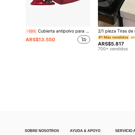
Cubierta antipolvo para batidora vertical con bolsa de almacenamiento, cubierta para electrodomésticos de cocina, cubierta para electrodomésticos del hogar, Spring-Asia Spun + Algodón PP + Tafetán de poliéster 170T, 30*30*40cm(11.82*11.82*15.75in)
-10%
#1 Más vendidos
ARS$13.550
ARS$5.817
700+ vendidos
SOBRE NOSOTROS
AYUDA & APOYO
SERVICIO 