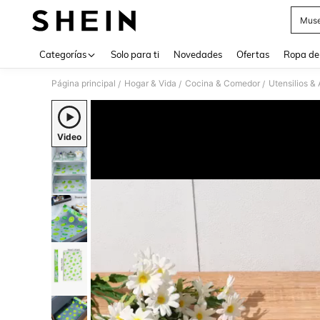
Muse
Use up 
Categorías
Solo para ti
Novedades
Ofertas
Ropa de
Página principal
Hogar & Vida
Cocina & Comedor
Utensilios &
/
/
/
Video