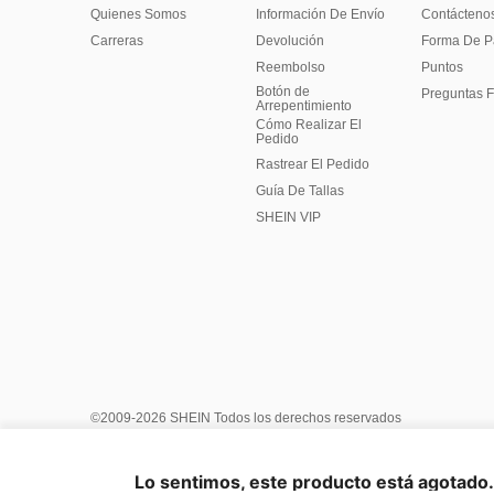
Quienes Somos
Información De Envío
Contácteno
Carreras
Devolución
Forma De 
Reembolso
Puntos
Botón de
Preguntas F
Arrepentimiento
Cómo Realizar El
Pedido
Rastrear El Pedido
Guía De Tallas
SHEIN VIP
©2009-2026 SHEIN Todos los derechos reservados
Centro de Privacidad
Política de privacidad y cookies
Términ
Reglas de IP de Marketplace
Aviso de copyright
Impresión
Lo sentimos, este producto está agotado. 
United States