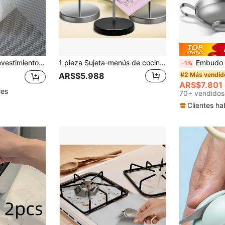
il de Limpiar y Conveniente, Material de Plástico EVA Ligero, Revestimiento para Gabinete y Refrigerador sin Adhesivo.
1 pieza Sujeta-menús de cocina, portadocumentos, organizador de recibos, sujetapapeles, portaboletos
Embudo de boca ancha de acero inoxidable, 
-1%
#2 Más vendid
ARS$5.988
ARS$7.801
les
70+ vendidos
Clientes ha