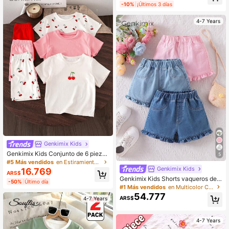
ego para niña, adecuados para uso
-10%
¡Últimos 3 días
diario en primavera y otoño, escuel
a, campus, estilo universitario en ot
4-7 Years
oño/invierno
Genkimix Kids
Genkimix Kids Conjunto de 6 pieza
5
s/3 sets de camiseta y pantalones c
#5 Más vendidos
en Estiramiento medio Conjuntos de camisetas para
ortos para niña, conjunto de ropa co
Genkimix Kids
16.769
ARS$
n estampado de cerezas
Genkimix Kids Shorts vaqueros de n
-50%
Último día
iña joven con volantes y costuras el
#1 Más vendidos
en Multicolor Chicas jóvenes de mezclilla
ásticas vintage
54.777
ARS$
4-7 Years
4-7 Years