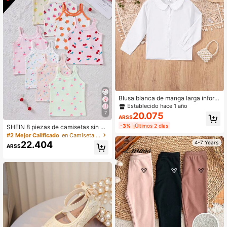
Blusa blanca de manga larga inform
al clásica para niña pequeña, para l
Establecido hace 1 año
a escuela, eventos formales y fiesta
7
20.075
ARS$
s
-3%
¡Últimos 2 días
SHEIN 8 piezas de camisetas sin m
angas de cuello redondo para niña
#2 Mejor Calificado
en Camiseta interior para chicas jóvenes
s, camisetas interiores de punto sua
22.404
4-7 Years
ARS$
ve color rosa claro con estampado
de frutas y corazones, ropa interior
de verano para niñas jóvenes