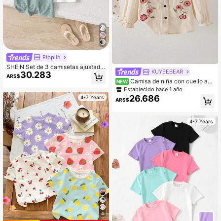
Pipplin
SHEIN Set de 3 camisetas ajustada
KUYEEBEAR
30.283
s con cuello redondo y dobladillo co
ARS$
n volantes de unicolor para niñas jó
Camisa de niña con cuello aba
NEW
venes
tido, manga larga, bordado floral, de
Establecido hace 1 año
algodón puro, top de otoño
26.686
4-7 Years
ARS$
4-7 Years
4