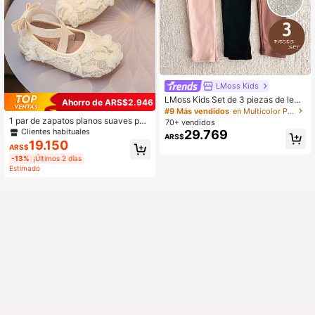
LMoss Kids
LMoss Kids Set de 3 piezas de legg
Ahorro de ARS$2.946
ings ajustados de unicolor para niña
#9 Más vendidos
en Multicolor Pantalones de chicas jóvenes
1 par de zapatos planos suaves par
70+ vendidos
a niñas con lazo hecho a mano, de
Clientes habituales
29.769
ARS$
gasa transpirable, bordado de encaj
19.150
ARS$
e con perlas, banda elástica y ribet
-13%
¡Últimos 2 días
e floral
Estimado