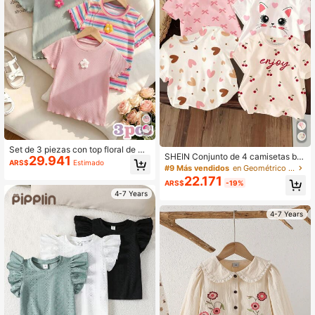
Set de 3 piezas con top floral de ma
SHEIN Conjunto de 4 camisetas bá
29.941
nga corta acanalado informal + pan
ARS$
Estimado
sicas de manga corta y cuello redo
#9 Más vendidos
en Geométrico Camisetas para chicas jóvenes
talón corto de manga corta a rayas
ndo para niñas jóvenes, adecuado
de colores para niña
22.171
ARS$
-19%
para primavera/verano
4-7 Years
4-7 Years