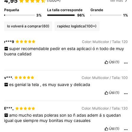
4,95
(1000+)
Ver más
Pequeña
La talla corresponde
Grande
3%
96%
1%
lo volveré a comprar
(60)
rapidez logística
(100+)
r***9
Color: Multicolor / Talla: 120
super
recomendable
pedir
en
esta
aplicaci
ó
n
todo
de
muy
buena
calidad
Útil
(1)
v***.
Color: Multicolor / Talla: 100
es
genial
la
tela
,
es
muy
suave
y
delicada
Útil
(1)
E***_
Color: Multicolor / Talla: 130
amo
mucho
estas
poleras
son
so
ñ
adas
adem
á
s
quedan
igual
que
siempre
muy
bonitas
muy
casuales
Útil
(1)