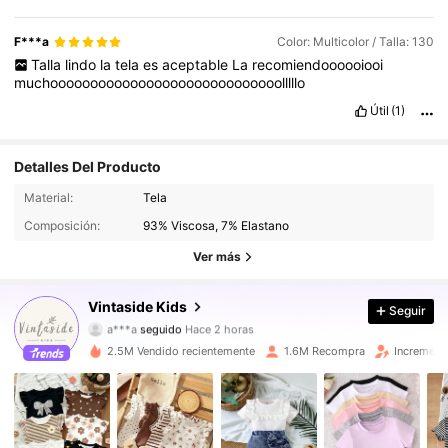
F***a
Color: Multicolor / Talla: 130
Talla
lindo
la
tela
es
aceptable
La
recomiendoooooiooi
muchooooooooooooooooooooooooooooolllllo
Útil
(1)
Detalles Del Producto
621K Seguidores
4,92
Material:
Tela
Composición:
93% Viscosa, 7% Elastano
621K Seguidores
4,92
Ver más
621K Seguidores
4,92
Vintaside Kids
Seguir
621K Seguidores
4,92
2.5M Vendido recientemente
1.6M Recompra
Increment
621K Seguidores
4,92
621K Seguidores
4,92