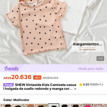
1/10
20.636
-40%
ARS$
ARS$34.394
SHEIN Vintaside Kids Camiseta casua
4,95
(
1000+
)
l holgada de cuello redondo y manga cor
ta con borde de volantes, adecuada para
primavera y otoño, para niña joven
Color: Multicolor