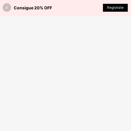
Consigue 20% OFF
Regístrate
¡40% DE DESCUENTO!
AÑADIR A LA BOLSA