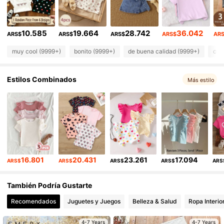
621K Seguidores
4,92
10.585
19.664
28.742
36.042
621K Seguidores
4,92
ARS$
ARS$
ARS$
ARS$
AR
muy cool (9999+)
bonito (9999+)
de buena calidad (9999+)
com
621K Seguidores
4,92
Estilos Combinados
621K Seguidores
Más estilo
4,92
621K Seguidores
4,92
16.801
20.431
23.261
17.094
ARS$
ARS$
ARS$
ARS$
ARS
También Podría Gustarte
Recomendados
Juguetes y Juegos
Belleza & Salud
Ropa Interio
4-7 Years
4-7 Years