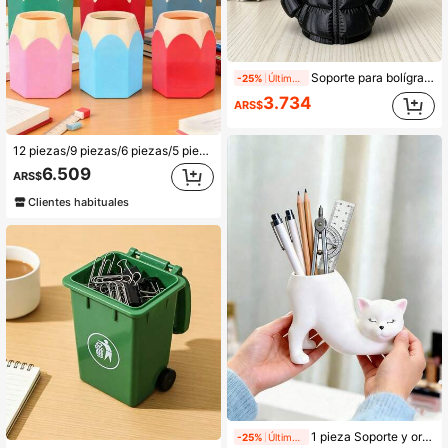
Soporte para bolígrafo con forma de chaqueta acolchada impresa en 3D. Posavasos creativo adecuado para el aula, el escritorio del estudiante. Decoración de escritorio para la escuela, la oficina o el escritorio de estudio. Artículo de almacenamiento de escritorio.
-25%
Últimas 10 hrs
3.734
ARS$
12 piezas/9 piezas/6 piezas/5 piezas/4 piezas/3 piezas/2 piezas/1 pieza Caja de almacenamiento de escritorio con forma de lápiz de colores - Diseño portátil, puede almacenar bolígrafos y lápices por separado, adecuado para estudiantes, oficina y uso doméstico. Decoración de suministros de oficina, diseño divertido. Caja de almacenamiento portátil y estuche de lápices, adecuado como regalo de Navidad/Halloween.
6.509
ARS$
Clientes habituales
1 pieza Soporte y organizador de bolígrafos con forma de gato blanco lindo, soporte multifuncional para artículos de papelería de estudiante, soporte para brochas de maquillaje, decoración de escritorio de oficina en el hogar, regalo para amantes de los gatos y regreso a la escuela, accesorios de escritorio
-25%
Últimas 10 hrs