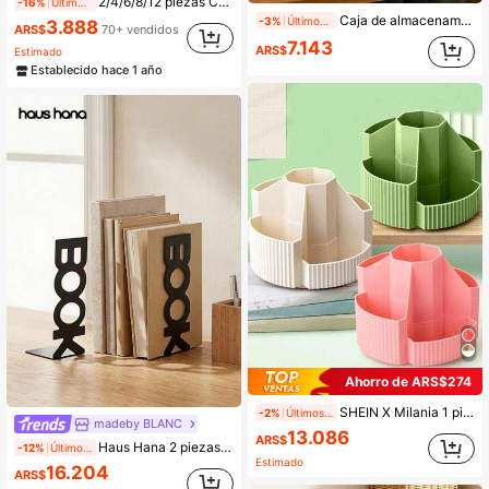
2/4/6/8/12 piezas Cajas de almacenamiento pequeñas transparentes de PP - Cajas de accesorios de almacenamiento portátiles multifuncionales para pegatinas y joyas, organizadores de almacenamiento de escritorio para el hogar, la escuela y la oficina, para pegatinas, productos pequeños, artículos de papelería, joyas, pinzas para el cabello, lazos para el cabello, almacenamiento de escritorio para la escuela, la oficina y el hogar, tienda de joyas, uso comercial en boutiques, material reforzado, adecuado para la temporada de regreso a la escuela, artículos de papelería prácticos para el regreso a la escuela, regalos para la temporada de regreso a la escuela, regalos de Navidad y Halloween, regalos del Día de San Valentín y del Día de la Madre, regreso a la escuela
-16%
Últimos 1 días
Caja de almacenamiento de lápices con patrón de maestro, organizador de papelería de gran capacidad, caja de almacenamiento de artículos de escritorio, adecuada para lápices de colores, crayones y bolígrafos de dibujo, combina funciones de bolsa de lápices y soporte de lápices; útiles escolares, elementos esenciales de aprendizaje, accesorios de escritorio de oficina y almacenamiento de papelería, elementos esenciales de vuelta a la escuela
-3%
Últimos 1 días
3.888
ARS$
70+ vendidos
7.143
ARS$
Estimado
Establecido hace 1 año
Ahorro de ARS$274
SHEIN X Milania 1 pieza Organizador de escritorio con 5 ranuras giratorio a 360 grados, organizador de escritorio para plumas, gran capacidad, multiusos, estuche para lápices para estudiantes, hombres, mujeres, niñas, brochas de maquillaje, decoración del hogar, de vuelta a la escuela
-2%
Últimos 1 días
madeby BLANC
13.086
ARS$
Haus Hana 2 piezas/set hierro decorativo creativo con diseño de letra multipropósito escritorio Sujetalibros para Libro almacenamiento
-12%
Últimos 1 días
Estimado
16.204
ARS$