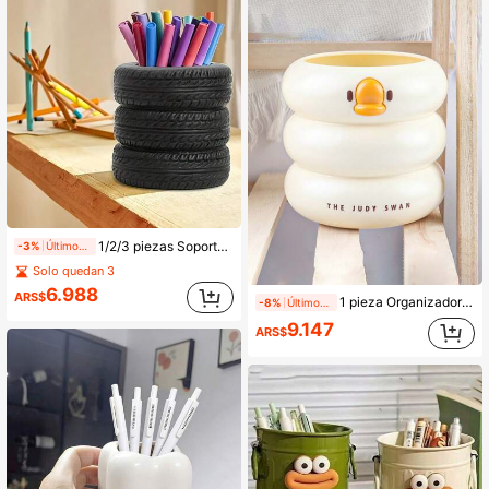
1/2/3 piezas Soporte para bolígrafos con forma de neumático divertido - Organizador de escritorio de PVC negro duradero, cubo de almacenamiento para bolígrafos y pinceles, adecuado para almacenamiento en el escritorio de la escuela, oficina y sala de estudio
-3%
Últimos 2 días
Solo quedan 3
6.988
ARS$
1 pieza Organizador de escritorio con forma de pato de plástico único de 80g - Soporte para bolígrafos y estante para brochas de maquillaje, adecuado para oficina, hogar, estudiantes, accesorio esencial de vuelta a la escuela, accesorios de escritorio de oficina, suministros de oficina, accesorios de oficina, suministros escolares
-8%
Últimos 1 días
9.147
ARS$