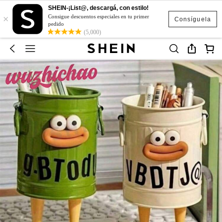
SHEIN-¡List@, descargá, con estilo!
×
Consigue descuentos especiales en tu primer
Consíguela
pedido
(5,000)