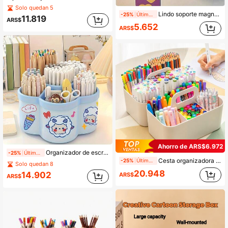
Solo quedan 5
Lindo soporte magnético para bolígrafos de boca grande - Caja de almacenamiento de escritorio DIY, decoración de oficina, almacenamiento colgante para puerta de refrigerador, de vuelta a la escuela
-25%
Últimas 10 hrs
11.819
ARS$
5.652
ARS$
Ahorro de ARS$6.972
Organizador de escritorio giratorio con diseño de oveja linda, soporte para bolígrafos con compartimentos separados, caja de almacenamiento inodora de PP para brochas cosméticas, lápices labiales y artículos de papelería, ideal para estudiantes, dormitorios, oficinas y útiles escolares
-25%
Últimas 10 hrs
Cesta organizadora de escritorio de plástico apilable de 5 compartimentos con asa, soporte portátil para brochas de maquillaje y bolígrafos, caja de almacenamiento, estante organizador de tocador dividido, adecuado para cosméticos, cuidado de la piel, papelería, suministros de arte, oficina, baño, dormitorio, residencia estudiantil y tocador
-25%
Últimas 10 hrs
Solo quedan 8
20.948
14.902
ARS$
ARS$