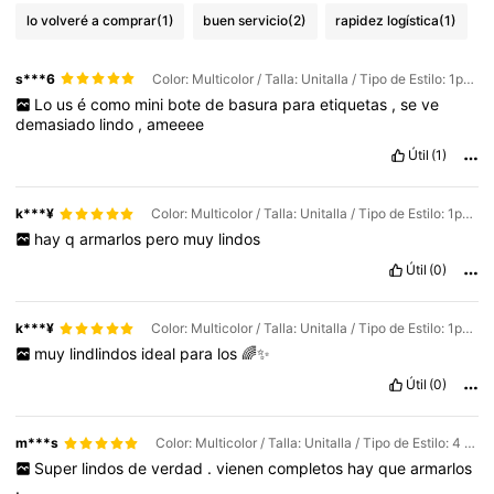
lo volveré a comprar
(1)
buen servicio
(2)
rapidez logística
(1)
s***6
Color: Multicolor / Talla: Unitalla / Tipo de Estilo: 1pc-rosa
Lo
us
é
como
mini
bote
de
basura
para
etiquetas
,
se
ve
demasiado
lindo
,
ameeee
Útil
(1)
k***¥
Color: Multicolor / Talla: Unitalla / Tipo de Estilo: 1pc-rosa
hay
q
armarlos
pero
muy
lindos
Útil
(0)
k***¥
Color: Multicolor / Talla: Unitalla / Tipo de Estilo: 1pc-verde
muy
lindlindos
ideal
para
los
🌈✨
Útil
(0)
m***s
Color: Multicolor / Talla: Unitalla / Tipo de Estilo: 4 piezas: rosa, rojo, verde y blanco
Super
lindos
de
verdad
.
vienen
completos
hay
que
armarlos
.