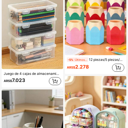
12 piezas/5 piezas/1 pieza Caja de almacenamiento de escritorio con forma de lápiz de colores - Diseño portátil, puede almacenar bolígrafos y lápices por separado, adecuado para estudiantes, oficina y uso doméstico. Decoración de suministros de oficina, diseño divertido. Caja de almacenamiento portátil y soporte para lápices, adecuado como regalo de Navidad/Halloween. Aplicable a oficina, útiles escolares, accesorios de escritorio divertidos, caja de almacenamiento ligera, soporte para bolígrafos, suministros de oficina y suministros para maestros, opción ideal. Organizador de escritorio, soporte para bolígrafos de escritorio, estante para lápices, vuelta a la escuela
-5%
Últimos 1 días
2.278
ARS$
Juego de 4 cajas de almacenamiento de gran capacidad y transparentes con tapa abisagrada para oficina, escuela, manualidades, accesorios de escritorio y vuelta al cole
7.023
ARS$
100+ vendidos