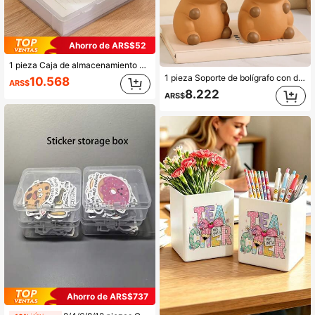
Ahorro de ARS$52
1 pieza Caja de almacenamiento de papelería transparente, soporte de escritorio minimalista de PP para oficina, escuela, vuelta a la escuela, útiles escolares
1 pieza Soporte de bolígrafo con diseño de capibara de dibujos animados, organizador de brochas de maquillaje creativo y divertido, estantería de almacenamiento multifuncional para lápices, bolígrafos, útiles escolares y accesorios de oficina
10.568
ARS$
8.222
ARS$
70+ vendidos
Ahorro de ARS$737