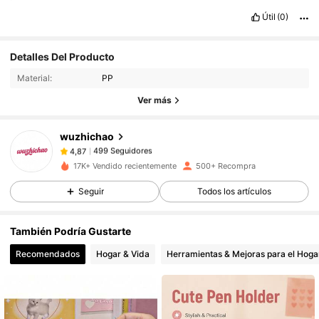
Útil
(0)
499 Seguidores
4,87
Detalles Del Producto
499 Seguidores
4,87
Material:
PP
499 Seguidores
4,87
Ver más
499 Seguidores
4,87
wuzhichao
499 Seguidores
4,87
9***5
seguido
Hace 1 día
499 Seguidores
4,87
17K+ Vendido recientemente
500+ Recompra
499 Seguidores
4,87
Seguir
Todos los artículos
499 Seguidores
4,87
También Podría Gustarte
499 Seguidores
4,87
Recomendados
Hogar & Vida
Herramientas & Mejoras para el Hoga
499 Seguidores
4,87
499 Seguidores
4,87