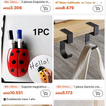
2 piezas Exquisito mini bote de basura de escritorio de oficina verde, cesta de almacenamiento, soporte para clips de papel, tubo de almacenamiento, esencial de oficina, decoración, adorno, útiles escolares
-8%
Últimos 1 días
#7 Mejor Calificado
en Cajas de almacenamiento de papelería
3.306
8.479
ARS$
ARS$
Soporte magnético para bolígrafos con forma de mariquita, caja de almacenamiento para bolígrafos de punta de fieltro para pizarra y pizarra blanca, caja de almacenamiento de plástico de doble uso para pinceles y bolígrafos con diseño de dibujos animados, decoración para el hogar y la oficina, regalo de vuelta a la escuela
1 pieza Gancho creativo para mochila, gancho colgante móvil para escritorio de oficina, gancho portátil para borde de mesa lateral de escritorio, gancho negro para bolsa de estudiante, organizador de almacenamiento de escritorio, regreso a la escuela, regalo de vacaciones, colgador de bolsa de trabajo, útiles escolares
-8%
Últimos 1 días
-3%
Últimos 2 días
10.551
5.173
ARS$
ARS$
Establecido hace 1 año