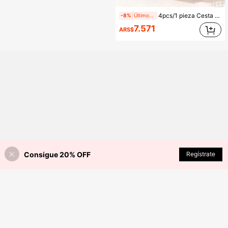
4pcs/1 pieza Cesta de almacenamiento de metal color macaron mini, estante organizador de escritorio de moda, decoración del hogar minimalista, estante de almacenamiento de escritorio multifuncional, adecuado para escritorio de oficina & tocador, caja de almacenamiento de metal ligera resistente a la oxidación, bordes suaves
-8%
Últimos 1 días
7.571
ARS$
Consigue 20% OFF
AÑADIR A LA BOLSA
Regístrate