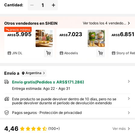
Cantidad:
Otros vendedores en SHEIN
Ver todos los 4 vendedores
precio mínimo
5.995
7.023
6.851
ARS$
ARS$
ARS$
JIN DL
Abodelis
Story of Reb
Envío a
Argentina
Envío gratis(Pedidos ≥ ARS$171.286)
Entrega estimada:
Ago 22 - Ago 31
Este producto se puede devolver dentro de 10 días, pero no se
puede devolver durante el período de devolución extendido
Pagos seguros · Protección de privacidad
4,46
(100+)
Ver más