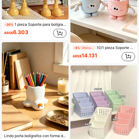
1 pieza Soporte para bolígrafos con forma de salchicha de dibujos animados lindo y divertido, estante de bolígrafos de oficina retro minimalista, soporte para bolígrafos de escritorio de gran capacidad, requiere autoensamblaje, regalo perfecto para almacenamiento de artículos de papelería en el hogar o suministros de aprendizaje
-20%
6.303
ARS$
10/1 pieza Soporte para bolígrafos con cara de dibujos animados linda de gran capacidad - Organizador de escritorio duradero, adecuado para bolígrafos, marcadores y útiles de oficina, diseño portátil, perfecto para estudiantes y uso de oficina, azul y rosa, con cara feliz y juguetona, útiles de oficina y accesorios, vuelta a la escuela
-3%
Últimos 1 días
14.131
ARS$
Lindo porta bolígrafos con forma de pato, accesorio de escritorio creativo y encantador, adecuado para almacenar bolígrafos, lápices o diversos artículos pequeños, temporada de regreso a la escuela