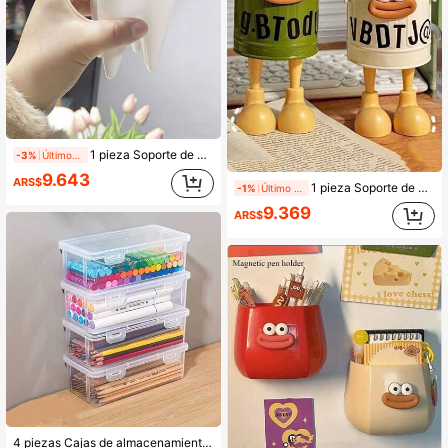
1 pieza Soporte de bolígrafo con forma de diente creativo, diseño único de diente blanco, adecuado para pequeños regalos de dental/dentista, organizador de escritorio de oficina en el hogar y soporte para brochas de maquillaje, también se puede usar para almacenamiento de cepillo de dientes en el baño Accesorios de escritorio Accesorios de oficina Suministros de oficina Accesorios de oficina
-3%
Últimos 1 días
9.643
ARS$
1 pieza Soporte de bolígrafo de dibujos animados lindo - Caja de almacenamiento de plástico retro ligera con asa, disponible en verde y blanco - Ideal para escritorio de oficina, aula y organización del hogar, decoración de estantería, regalo del Día de la Madre, útiles escolares
-1%
Último día
9.369
ARS$
4 piezas Cajas de almacenamiento de gran capacidad de PP transparente, Cajas de almacenamiento de suministros de oficina, Cajas de almacenamiento de útiles escolares, Organizador de escritorio y accesorios, Apilables, Visibilidad clara, Cierre , Cajas de almacenamiento de artículos de papelería