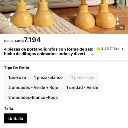
1/16
7.194
ARS$
Desde
4 piezas de portabolígrafos con forma de salc
4,46
(
100+
)
hicha de dibujos animados lindos y divert
idos, portabolígrafos de escritorio de gra
n capacidad, portabolígrafos portátiles, requi
ere autoensamblaje, perfecto para la oficina, e
Tipo De Estilo
xcelente regalo para organizar artículos de pa
pelería o suministros de aprendizaje, útiles es
1pc-rosa
1 pieza-blanco
1 pieza-rojo
colares
2 unidades - Verde + Rojo
1 unidad - Verde
2 unidades-Blanco+Rosa
Talla
Unitalla