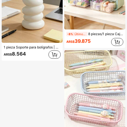
8 piezas/1 pieza Caja de almacenamiento de papelería de escritorio de PP suave, color crema dopamina, unicolor minimalista, estilo casual de otoño, adecuado para adolescentes y adultos, se usa para organizar papelería, cosméticos, artículos pequeños, aplicable para dormitorio, oficina, cajón de dormitorio y decoración de almacenamiento de escritorio
-8%
Últimos 1 días
39.875
ARS$
1 pieza Soporte para bolígrafos | Organizador de escritorio de oficina, puede sostener lápices/marcadores/artículos de papelería, caja organizadora de escritorio, adecuado para bolígrafos, borradores, clips de papel y otros accesorios de oficina y útiles escolares
8.564
ARS$