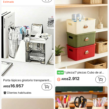
Estimado
1 pieza/7 piezas Cubo de almacenamiento decorativo con diseño de dibujos animados lindos, asa lateral hueca para fácil movimiento, diseño apilable para ahorrar espacio, gran capacidad interior para artículos de tocador y artículos diarios, apariencia linda, adecuado para uso en baño, gabinete y encimera
NEW
2.912
ARS$
Porta lápices giratorio transparente de gran capacidad con cajón, caja de almacenamiento de artículos de papelería de escritorio, caja de almacenamiento giratoria, estante de almacenamiento estilo cajón de escritorio, caja de almacenamiento de suministros de oficina de gran capacidad, porta lápices, estante de almacenamiento de manuales/carpetas para contador de estación de trabajo
16.957
ARS$
Clientes habituales