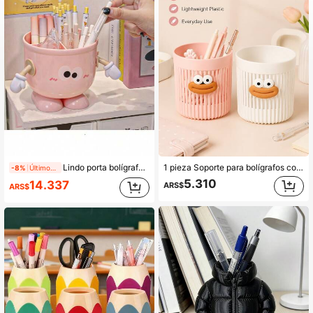
Lindo porta bolígrafos de gran capacidad con cara de dibujos animados, caja de almacenamiento de escritorio duradera, adecuada para bolígrafos, marcadores y suministros de oficina, diseño portátil, adecuada para estudiantes y uso de oficina, azul y rosa, con expresión alegre y juguetona, suministros de oficina y accesorios decoración de escritorio, Rosa = Porta bolígrafos sin manos pequeñas, Azul = Porta bolígrafos sin manos pequeñas
1 pieza Soporte para bolígrafos con cara de dibujos animados linda, organizador de escritorio de plástico, puede sostener bolígrafos, lápices, brochas de maquillaje, cesta de almacenamiento ventilada, adecuado para el hogar, oficina, tocador, decoración de habitación estética divertida, regalo para niños y estudiantes, útiles escolares
-8%
Últimos 1 días
5.310
14.337
ARS$
ARS$