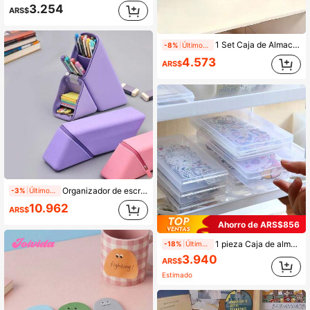
3.254
ARS$
1 Set Caja de Almacenamiento Multifuncional + Soporte para Bolígrafos - Un Organizador de Escritorio Adecuado para Estudiantes y Uso de Oficina. Portátil y Fácil de Llevar. Aplicable para Suministros de Oficina Diarios, Suministros de Almacenamiento de Oficina, Cestas de Almacenamiento, Accesorios de Escritorio, Suministros de Oficina, Organización y Almacenamiento de Escritorio
-8%
Últimos 1 días
4.573
ARS$
Organizador de escritorio, estuche para lápices y soporte para bolígrafos de silicona de doble uso
-3%
Últimos 1 días
10.962
ARS$
Ahorro de ARS$856
1 pieza Caja de almacenamiento de plástico con pegatina, Caja organizadora de papelería transparente, Accesorios de escritorio de oficina para volver a la escuela, Accesorios de escritorio, Suministros de oficina, Soporte para bolígrafos, Accesorios de oficina, Suministros escolares
-18%
Últimos 1 días
3.940
ARS$
Estimado