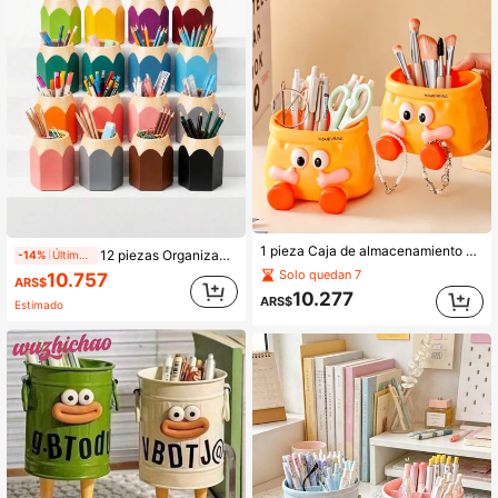
1 pieza Caja de almacenamiento de papelería creativa con diseño de dibujos animados, almacenamiento multifuncional para papelería, brochas de maquillaje, controles remotos y talla grande, adecuada para sala de estar, dormitorio, almacenamiento de baño, decoración de escritorio linda, gancho montado en la pared sin perforación, almacenamiento de gran capacidad, regalo para estudiantes, regalo de cumpleaños, esencial para el regreso a la escuela
12 piezas Organizador de escritorio con forma de lápiz colorido - Diseño portátil, almacena bolígrafos y lápices por separado, adecuado para estudiantes, oficina y uso doméstico. Forma de dibujos animados linda, suministros de oficina. Diseño divertido. Organizador portátil y estuche de lápices, adecuado para uso navideño. Accesorios de escritorio, adecuado para oficina, suministros escolares, accesorios divertidos, organizador ligero, soporte para bolígrafos, suministros de oficina.
-14%
Últimos 1 días
Solo quedan 7
10.757
ARS$
10.277
ARS$
Estimado